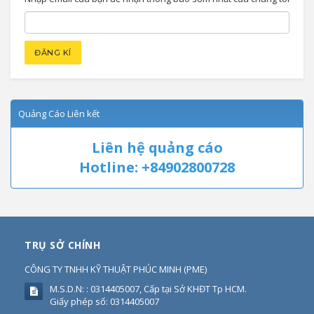
Quảng Cáo Liên kết
Liên hệ quảng cáo
Hotline: +84902800728
TRỤ SỞ CHÍNH
CÔNG TY TNHH KỸ THUẬT PHÚC MINH
(
PME
)
M.S.D.N: : 0314405007, Cấp tại Sở KHĐT Tp HCM.
Giấy phép số: 0314405007