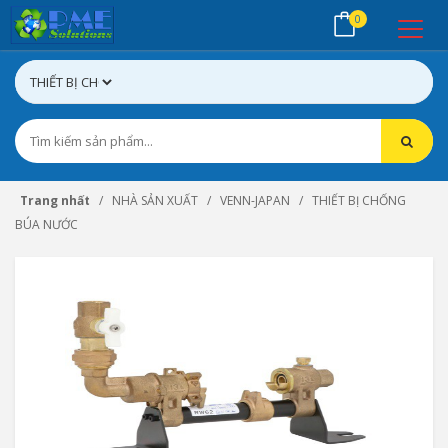
0
Trang nhất
NHÀ SẢN XUẤT
VENN-JAPAN
THIẾT BỊ CHỐNG
BÚA NƯỚC