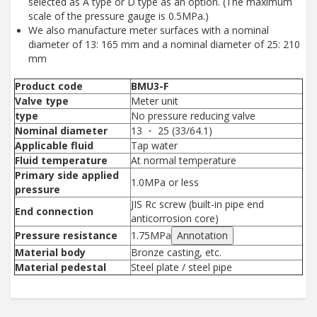
selected as A type or D type as an option. (The maximum
scale of the pressure gauge is 0.5MPa.)
We also manufacture meter surfaces with a nominal
diameter of 13: 165 mm and a nominal diameter of 25: 210
mm
Product code
BMU3-F
Valve type
Meter unit
type
No pressure reducing valve
Nominal diameter
13 ・ 25 (33/64.1)
Applicable fluid
Tap water
Fluid temperature
At normal temperature
Primary side applied
1.0MPa or less
pressure
JIS Rc screw (built-in pipe end
End connection
anticorrosion core)
Pressure resistance
1.75MPa
Annotation
Material body
Bronze casting, etc.
Material pedestal
Steel plate / steel pipe