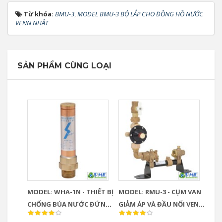
Từ khóa:
BMU-3
,
MODEL BMU-3 BỘ LẮP CHO ĐỒNG HỒ NƯỚC
VENN NHẬT
SẢN PHẨM CÙNG LOẠI
MODEL: WHA-1N - THIẾT BỊ
MODEL: RMU-3 - CỤM VAN
CHỐNG BÚA NƯỚC ĐỨNG
GIẢM ÁP VÀ ĐẦU NỐI VENN
- VENN- NHẬT
NHẬT