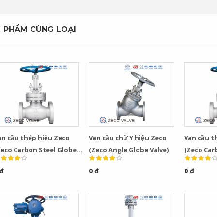
 PHẨM CÙNG LOẠI
an cầu thép hiệu Zeco
Van cầu chữ Y hiệu Zeco
Van cầu t
Zeco Carbon Steel Globe
(Zeco Angle Globe Valve)
(Zeco Car
lve)
Valve)
 đ
0 đ
0 đ