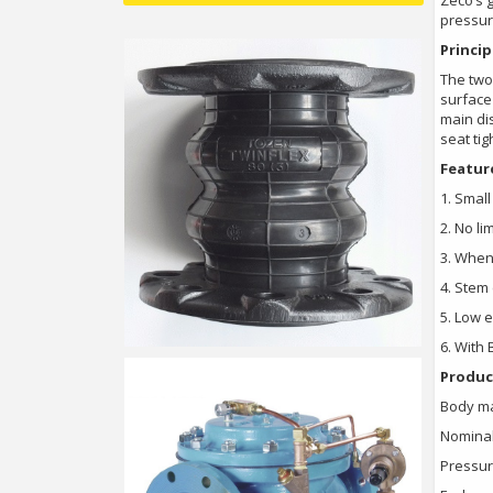
Zeco’s 
pressure
Princip
The two 
surface 
main di
seat ti
Featur
1. Small
2. No li
3. When 
4. Stem
5. Low 
6. With
Produc
Body mat
Nominal
Pressur