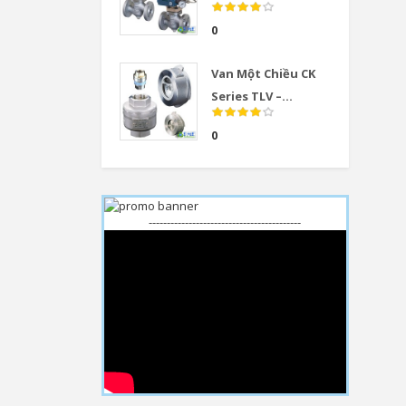
0
Van Một Chiều CK
Series TLV –...
0
------------------------------------------