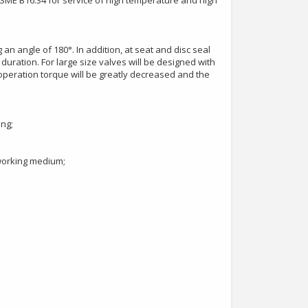
SME B16.34 for service of high temperature and high
an angle of 180°. In addition, at seat and disc seal
 duration. For large size valves will be designed with
 operation torque will be greatly decreased and the
ing;
 working medium;