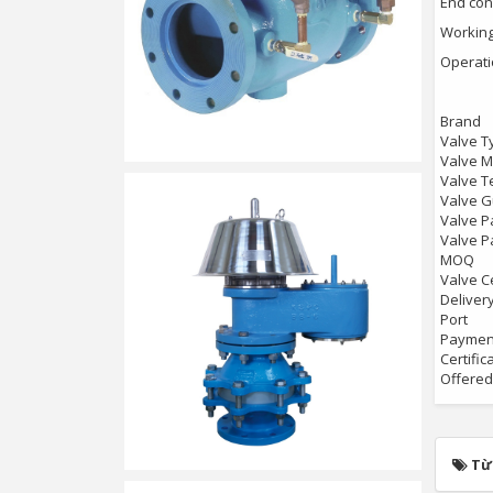
End conn
Workin
Operatio
Brand
Valve T
Valve M
Valve T
Valve 
Valve P
Valve P
MOQ
Valve Ce
Delivery
Port
Paymen
Certific
Offered
Từ