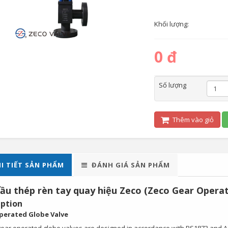
Khối lượng:
0 đ
Số lượng
Thêm vào giỏ
I TIẾT SẢN PHẨM
ĐÁNH GIÁ SẢN PHẨM
ầu thép rèn tay quay hiệu Zeco (Zeco Gear Operat
iption
perated Globe Valve