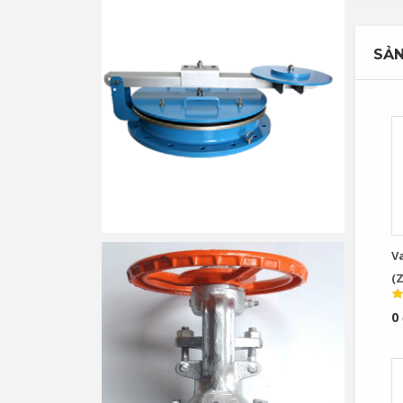
SẢN
V
(
Va
0