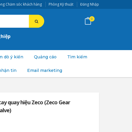
ng Chăm sóc khách hàng
Phòng Kỹ thuật
Đăng Nhập
0
ghiệp
 dò ý kiến
Quảng cáo
Tìm kiếm
nhận tin
Email marketing
tay quay hiệu Zeco (Zeco Gear
alve)