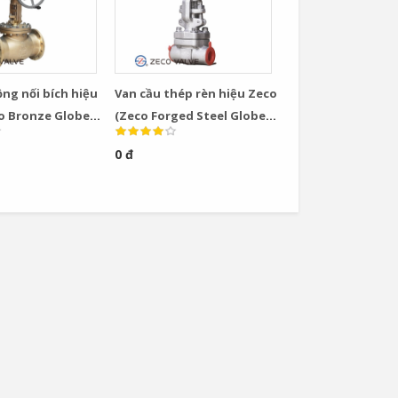
ồng nối bích hiệu
Van cầu thép rèn hiệu Zeco
o Bronze Globe
(Zeco Forged Steel Globe
Valve)
0 đ
Van Cầu Ống Xếp
TLV BE1 –...
0