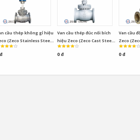
an cầu thép không gỉ hiệu
Van cầu thép đúc nối bích
Van cầu đ
eco (Zeco Stainless Steel
hiệu Zeco (Zeco Cast Steel
Zeco (Zec
lobe Valve)
Globe Valve)
Valve)
 đ
0 đ
0 đ
Bơm Thu Hồi Nước
Van Giảm Áp Hơi TLV
Ngưng TLV...
COSR...
0
0
Bơm Thu Hồi Nước
Van Giảm Áp Hơi TLV
Ngưng Chân...
COS Series...