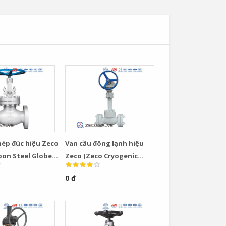
hép đúc hiệu Zeco
Van cầu đông lạnh hiệu
bon Steel Globe
Zeco (Zeco Cryogenic
Globe Valve)
0 đ