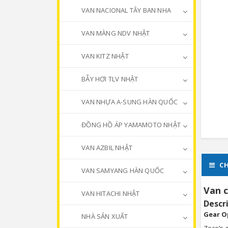
VAN NACIONAL TÂY BAN NHA
VAN MÀNG NDV NHẬT
VAN KITZ NHẬT
BẪY HƠI TLV NHẬT
VAN NHỰA A-SUNG HÀN QUỐC
ĐỒNG HỒ ÁP YAMAMOTO NHẬT
VAN AZBIL NHẬT
CH
VAN SAMYANG HÀN QUỐC
Van c
VAN HITACHI NHẬT
Descr
Gear O
NHÀ SẢN XUẤT