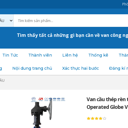
Phò
Tìm thấy tất cả những gì bạn cần về van công n
Tin Tức
Thành viên
Liên hệ
Thống kê
Thăm
g
Nội dung trang chủ
Xác thực hai bước
Đăng kí 
CẦU
Van cầu thép rèn 
Operated Globe V