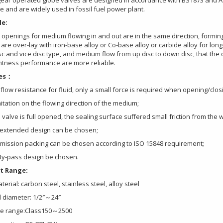
gear operated globe valves are designed in accordance with BS1873 and A
 and are widely used in fossil fuel power plant.
le
:
openings for medium flowing in and out are in the same direction, forming 
are over-lay with iron-base alloy or Co-base alloy or carbide alloy for long
sc and vice disc type, and medium flow from up disc to down disc, that the
ghtness performance are more reliable.
es
：
 flow resistance for fluid, only a small force is required when opening/clos
mitation on the flowing direction of the medium;
valve is full opened, the sealing surface suffered small friction from the
 extended design can be chosen;
emission packing can be chosen according to ISO 15848 requirement;
 By-pass design be chosen.
t Range:
erial: carbon steel, stainless steel, alloy steel
 diameter: 1/2″～24″
e range:Class150～2500