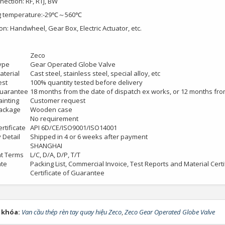
ection: RF, RTJ, BW
g temperature:-29℃～560℃
n: Handwheel, Gear Box, Electric Actuator, etc.
Zeco
ype
Gear Operated Globe Valve
aterial
Cast steel, stainless steel, special alloy, etc
est
100% quantity tested before delivery
Guarantee
18 months from the date of dispatch ex works, or 12 months from
ainting
Customer request
ackage
Wooden case
No requirement
rtificate
API 6D/CE/ISO9001/ISO14001
 Detail
Shipped in 4 or 6 weeks after payment
SHANGHAI
t Terms
L/C, D/A, D/P, T/T
ate
Packing List, Commercial Invoice, Test Reports and Material Certifi
Certificate of Guarantee
 khóa:
Van cầu thép rèn tay quay hiệu Zeco
,
Zeco Gear Operated Globe Valve