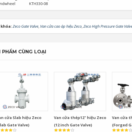
ndwheel
KTH330-08
 khóa:
Zeco Gate Valve
,
Van cửa cao áp hiệu Zeco
,
Zeco High Pressure Gate Valv
 PHẨM CÙNG LOẠI
an cửa Slab hiệu Zeco
Van cửa thép12" hiệu Zeco
Van cửa t
lab Gate Valve)
(12 inch Gate Valve)
(Forged G