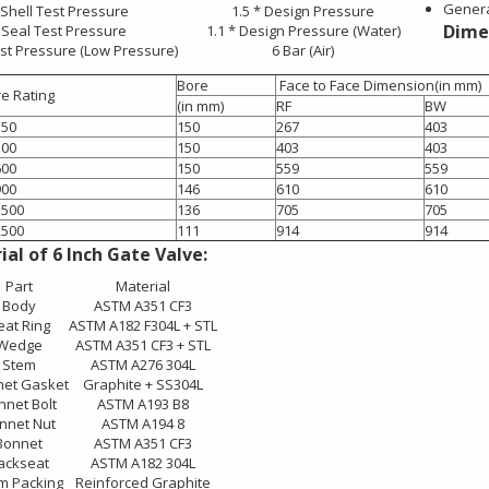
Genera
Shell Test Pressure
1.5 * Design Pressure
Dime
Seal Test Pressure
1.1 * Design Pressure (Water)
st Pressure (Low Pressure)
6 Bar (Air)
Bore
Face to Face Dimension(in mm
e Rating
(in mm)
RF
BW
150
150
267
403
300
150
403
403
600
150
559
559
900
146
610
610
1500
136
705
705
2500
111
914
914
al of 6 Inch Gate Valve:
Part
Material
Body
ASTM A351 CF3
eat Ring
ASTM A182 F304L + STL
Wedge
ASTM A351 CF3 + STL
Stem
ASTM A276 304L
et Gasket
Graphite + SS304L
nnet Bolt
ASTM A193 B8
nnet Nut
ASTM A194 8
Bonnet
ASTM A351 CF3
ackseat
ASTM A182 304L
m Packing
Reinforced Graphite