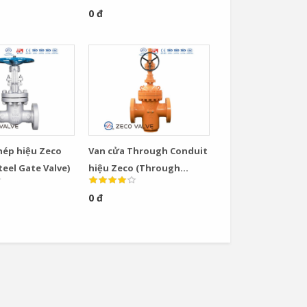
Actuated Gate Valve)
0 đ
hép hiệu Zeco
Van cửa Through Conduit
teel Gate Valve)
hiệu Zeco (Through
Conduit Gate Valve)
0 đ
Van Cầu Ống Xếp
TLV BE1 –...
0