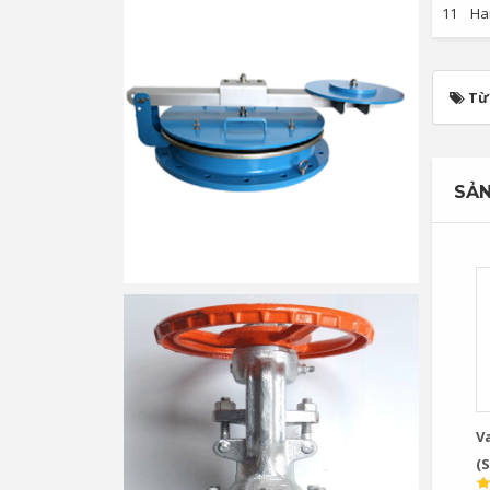
11
Ha
Từ
SẢN
V
(S