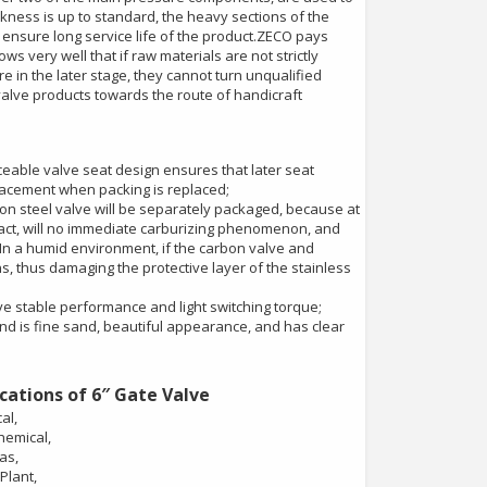
kness is up to standard, the heavy sections of the
nsure long service life of the product.ZECO pays
 very well that if raw materials are not strictly
 in the later stage, they cannot turn unqualified
alve products towards the route of handicraft
eable valve seat design ensures that later seat
lacement when packing is replaced;
bon steel valve will be separately packaged, because at
act, will no immediate carburizing phenomenon, and
. In a humid environment, if the carbon valve and
s, thus damaging the protective layer of the stainless
ve stable performance and light switching torque;
sand is fine sand, beautiful appearance, and has clear
cations of 6″ Gate Valve
al,
hemical,
as,
Plant,