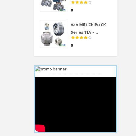
0
Van Một Chiều CK
Series TLV –...
0
------------------------------------------