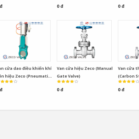
 đ
0 đ
0 đ
an cửa dao điều khiển khí
Van cửa hiệu Zeco (Manual
Van cửa t
én hiệu Zeco (Pneumatic
Gate Valve)
(Carbon S
ife Gate Valve)
 đ
0 đ
0 đ
Bơm Thu Hồi Nước
Van Giảm Áp Hơi TLV
Ngưng TLV...
COSR...
0
0
Bơm Thu Hồi Nước
Van Giảm Áp Hơi TLV
Ngưng Chân...
COS Series...