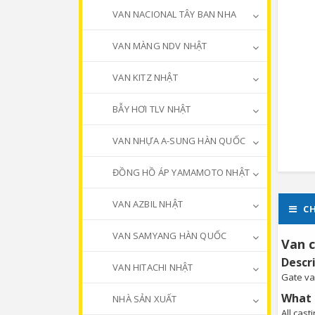
VAN NACIONAL TÂY BAN NHA
VAN MÀNG NDV NHẬT
VAN KITZ NHẬT
BẪY HƠI TLV NHẬT
VAN NHỰA A-SUNG HÀN QUỐC
ĐỒNG HỒ ÁP YAMAMOTO NHẬT
VAN AZBIL NHẬT
CH
VAN SAMYANG HÀN QUỐC
Van c
Descr
VAN HITACHI NHẬT
Gate val
What i
NHÀ SẢN XUẤT
All cas