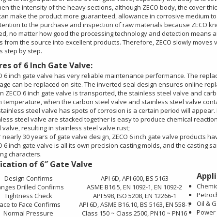
en the intensity of the heavy sections, although ZECO body, the cover thic
can make the product more guaranteed, allowance in corrosive medium to e
tention to the purchase and inspection of raw materials because ZECO knows
led, no matter how good the processing technology and detection means are
s from the source into excellent products. Therefore, ZECO slowly moves v
s step by step.
es of 6 Inch Gate Valve:
 6 inch gate valve has very reliable maintenance performance. The replac
ge can be replaced on-site. The inverted seal design ensures online rep
 ZECO 6 inch gate valve is transported, the stainless steel valve and car
 temperature, when the carbon steel valve and stainless steel valve cont
stainless steel valve has spots of corrosion is a certain period will appear
nless steel valve are stacked together is easy to produce chemical reaction
 valve, resulting in stainless steel valve rust;
r nearly 30 years of gate valve design, ZECO 6 inch gate valve products ha
 6 inch gate valve is all its own precision casting molds, and the casting 
ing characters.
ication of 6″ Gate Valve
Appli
Design Confirms
API 6D, API 600, BS 5163
Chemic
anges Drilled Confirms
ASME B16.5, EN 1092-1, EN 1092-2
Petroc
Tightness Check
API 598, ISO 5208, EN 12266-1
Oil & G
ace to Face Confirms
API 6D, ASME B16.10, BS 5163, EN 558-1
Power 
Normal Pressure
Class 150 ~ Class 2500, PN10 ~ PN16