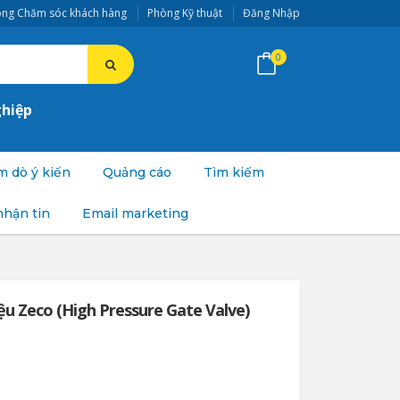
ng Chăm sóc khách hàng
Phòng Kỹ thuật
Đăng Nhập
0
ghiệp
 dò ý kiến
Quảng cáo
Tìm kiếm
nhận tin
Email marketing
ệu Zeco (High Pressure Gate Valve)