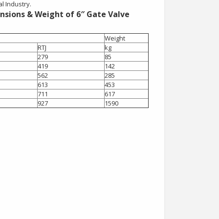
l Industry.
nsions & Weight of 6″ Gate Valve
)
Weight
RTJ
kg
279
85
419
142
562
285
613
453
711
617
927
1590