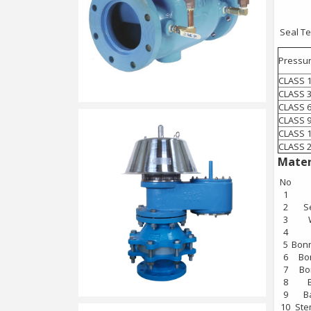
Seal Te
Pressur
CLASS 
CLASS 
CLASS 
CLASS 
CLASS 
CLASS 
Materi
No
1
2
S
3
4
5
Bonn
6
Bo
7
Bo
8
9
B
10
Ste