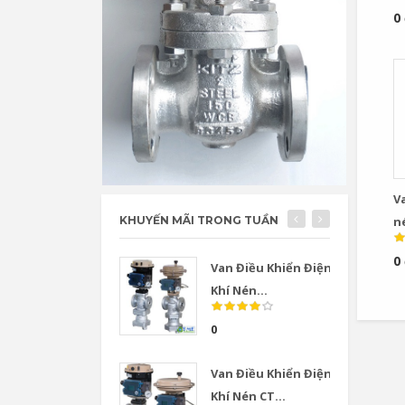
0
V
n
KHUYẾN MÃI TRONG TUẦN
Kn
0
Van Điều Khiển Điện
Khí Nén...
0
Van Điều Khiển Điện
Khí Nén CT...