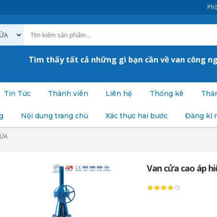
Phò
Tìm thấy tất cả những gì bạn cần về van công n
Tin Tức
Thành viên
Liên hệ
Thống kê
Thăm
g
Nội dung trang chủ
Xác thực hai bước
Đăng kí 
CỬA
Van cửa cao áp hi