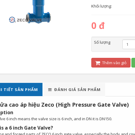
Khối lượng:
0 đ
Số lượng
Thêm vào giỏ
I TIẾT SẢN PHẨM
ĐÁNH GIÁ SẢN PHẨM
ửa cao áp hiệu Zeco (High Pressure Gate Valve)
iption
ve 6 inch means the valve size is 6 inch, and in DN it is DN150.
s a 6 inch Gate Valve?
ting and forged parts of ZECO 6 inch gate valve, especially the body and c