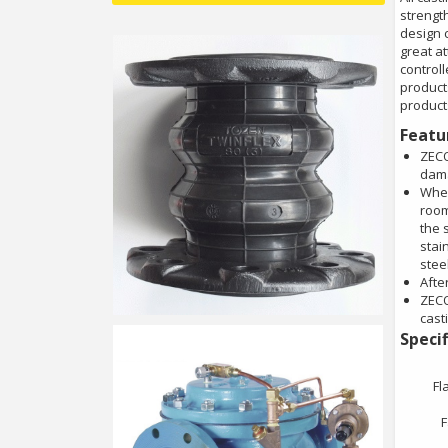
strength
design 
great at
control
product
product
Featur
ZECO
dama
When
room
the 
stai
steel
Afte
ZECO
cast
Specif
Fl
F