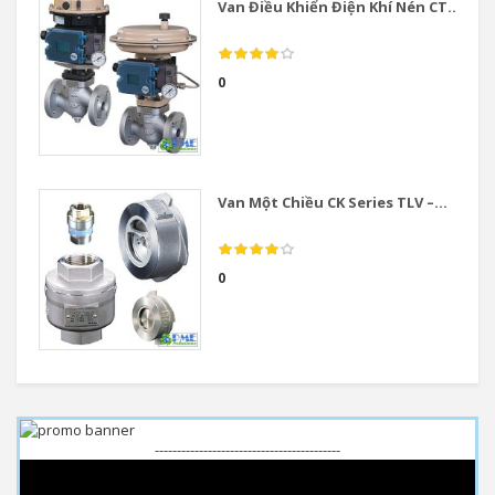
Van Điều Khiển Điện Khí Nén CT...
0
Van Một Chiều CK Series TLV –...
0
------------------------------------------