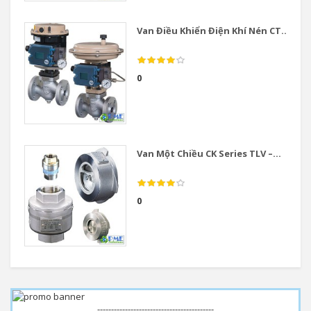
Van Điều Khiển Điện Khí Nén CT...
0
Van Một Chiều CK Series TLV –...
0
------------------------------------------