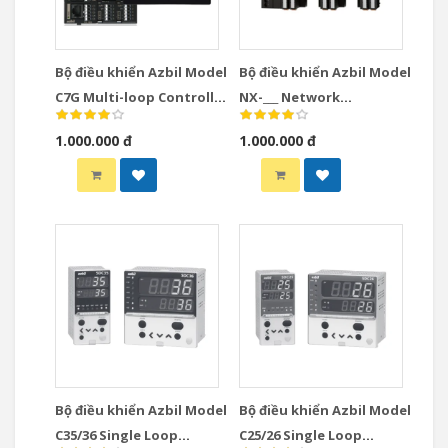
Bộ điều khiển Azbil Model
Bộ điều khiển Azbil Model
C7G Multi-loop Controller
NX-___ Network
with Multifunction
Instrumentation
1.000.000 đ
1.000.000 đ
Display Model
Modules Controllers
Bộ điều khiển Azbil Model
Bộ điều khiển Azbil Model
C35/36 Single Loop
C25/26 Single Loop