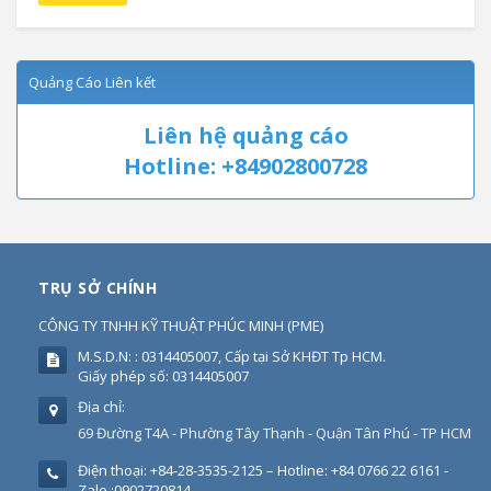
Quảng Cáo Liên kết
Liên hệ quảng cáo
Hotline: +84902800728
TRỤ SỞ CHÍNH
CÔNG TY TNHH KỸ THUẬT PHÚC MINH
(
PME
)
M.S.D.N: : 0314405007, Cấp tại Sở KHĐT Tp HCM.
Giấy phép số: 0314405007
Địa chỉ:
69 Đường T4A - Phường Tây Thạnh - Quận Tân Phú - TP HCM
Điện thoại:
+84-28-3535-2125 – Hotline: +84 0766 22 6161 -
Zalo :0902720814