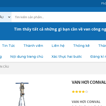
Phò
Tìm thấy tất cả những gì bạn cần về van công n
Tin Tức
Thành viên
Liên hệ
Thống kê
Thăm
g
Nội dung trang chủ
Xác thực hai bước
Đăng kí 
AN CẦU
VAN HƠI CONVA
VAN HƠI CONVAL