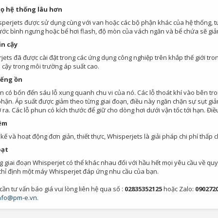
họ hệ thống lâu hơn
sperjets được sử dụng cùng với van hoặc các bộ phận khác của hệ thống, tu
ước bình ngưng hoặc bể hơi flash, độ mòn của vách ngăn và bể chứa sẽ giả
in cậy
jets đã được cài đặt trong các ứng dụng công nghiệp trên khắp thế giới tr
 cậy trong môi trường áp suất cao.
iếng ồn
n có bốn đến sáu lỗ xung quanh chu vi của nó. Các lỗ thoát khí vào bên t
hận. Áp suất được giảm theo từng giai đoạn, điều này ngăn chặn sự sụt giảm
ra. Các lỗ phun có kích thước để giữ cho dòng hơi dưới vận tốc tới hạn. Điều 
iệm
 kế và hoạt động đơn giản, thiết thực, Whisperjets là giải pháp chi phí thấp 
oạt
 giai đoạn Whisperjet có thể khác nhau đối với hầu hết mọi yêu cầu về quy t
chỉ định một máy Whisperjet đáp ứng nhu cầu của bạn.
 cần tư vấn báo giá vui lòng liên hệ qua số :
02835352125
hoặc Zalo:
0902720
nfo@pm-e.vn
.