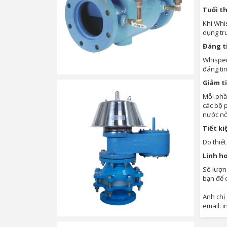
Tuổi t
Khi Whi
dụng tr
Đáng t
Whisper
đáng tin
Giảm t
Mỗi phầ
các bộ p
nước nở 
Tiết k
Do thiết
Linh h
Số lượng
bạn để 
Anh chị
email:
i