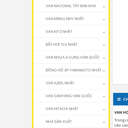
VAN NACIONAL TÂY BAN NHA
VAN MÀNG NDV NHẬT
VAN KITZ NHẬT
BẪY HƠI TLV NHẬT
VAN NHỰA A-SUNG HÀN QUỐC
ĐỒNG HỒ ÁP YAMAMOTO NHẬT
VAN AZBIL NHẬT
VAN SAMYANG HÀN QUỐC
CH
VAN HITACHI NHẬT
VAN HƠ
Trong c
NHÀ SẢN XUẤT
vào cao