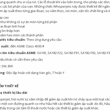
xung quanh chu vi của nó. Các lỗ thoát khí vào bên trong, cho phép các dò
c các bộ phận của van. Những chiếc Whisperjets này được thiết kế để ngăn 
ảm áp suất theo từng giai đoạn, sự xâm thực, xói mòn, vận tốc chất lỏng và
áp cao
như không có sự ăn mòn từng bộ phận
iai đoạn linh hoạt
g ồn thấp hơn
 kiệm hao mòn các thành phần
hước tiêu chuẩn:
Theo ứng dụng yêu cầu
 suất:
đến ASME Class 4500 #
u rèn tiêu chuẩn ASME:
SA105, SA182-F22, SA182-F91, SA182-F92, SA182-F
liệu khác có sẵn theo yêu cầu
:
SW, BW
áng:
Độc lập hoặc với dạng Van góc, T hoặc Y
ỂM THIẾT KẾ
ọ thiết bị lâu dài
sperjet, hơi nước tự xâm nhập để giảm áp suất khi nó chảy qua một loạt các
 một con đường quanh co như hầu hết các thiết bị giảm áp suất; do đó, hầ
hấy trong các tấm lỗ thoát nước hoặc các thiết bị giảm áp suất khác.