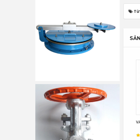
Từ
SẢN
V