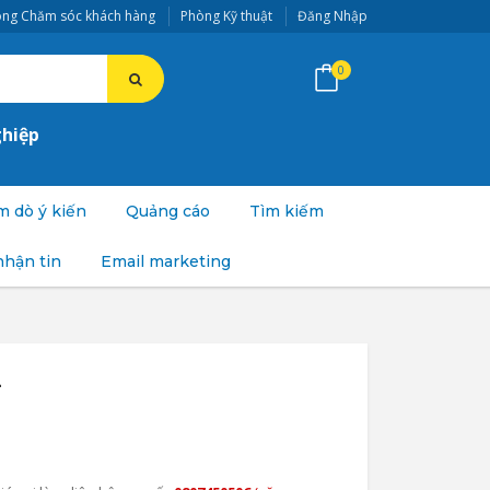
ng Chăm sóc khách hàng
Phòng Kỹ thuật
Đăng Nhập
0
ghiệp
 dò ý kiến
Quảng cáo
Tìm kiếm
nhận tin
Email marketing
L