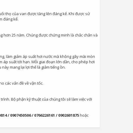
ổi thọ của van được tăng lên đáng kể. Khi được sử
m đáng kể.
ong hơn 25 năm. Chúng được chứng minh là chắc chắn và
rong, làm giảm áp suất hơi nước mà không gây mài mòn
 áp suất tới hạn. Mỗi giai đoạn lớn dần, cho phép hơi
này mang lại lợi thế là giảm tiếng ồn.
cho các vấn đề về vận tốc.
rình. Bộ phận kỹ thuật của chúng tôi sẽ làm việc với
814 / 0907450506 / 0766226161 / 0902601875
hoặc