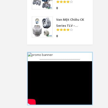
0
Van Một Chiều CK
Series TLV –...
0
------------------------------------------