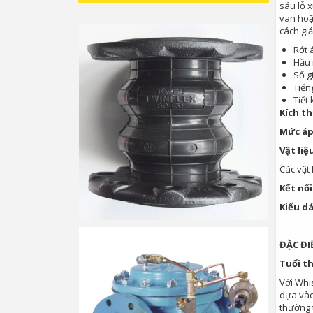
sáu lỗ 
van hoặ
cách gi
Rớt 
Hầu 
Số g
Tiến
Tiết
Kích t
Mức áp
Vật liệ
Các vật 
Kết nối
Kiểu d
ĐẶC ĐI
Tuổi th
Với Whi
dựa vào
thường t