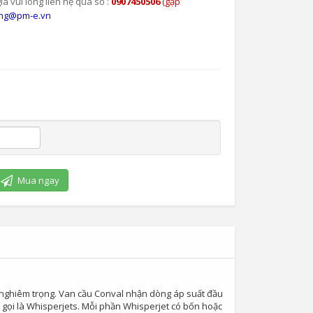
iá vui lòng liên hệ qua số :
0907450506
(gặp
ng@pm-e.vn
Mua ngay
 nghiêm trọng. Van cầu Conval nhận dòng áp suất đầu
c gọi là Whisperjets. Mỗi phần Whisperjet có bốn hoặc