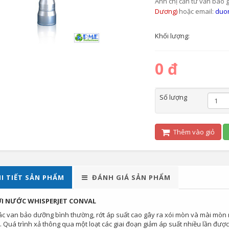
Anh chị cần tư vấn báo g
Dương)
hoặc email:
duo
Khối lượng:
0 đ
Số lượng
Thêm vào giỏ
I TIẾT SẢN PHẨM
ĐÁNH GIÁ SẢN PHẨM
I NƯỚC WHISPERJET CONVAL
ác van bảo dưỡng bình thường, rớt áp suất cao gây ra xói mòn và mài mòn
. Quá trình xả thông qua một loạt các giai đoạn giảm áp suất nhiều lần đượ