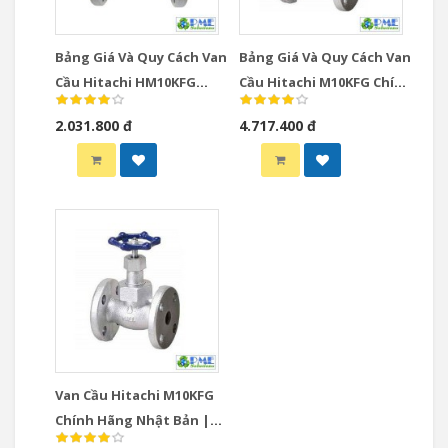
Bảng Giá Và Quy Cách Van
Bảng Giá Và Quy Cách Van
Cầu Hitachi HM10KFG
Cầu Hitachi M10KFG Chính
Chính Hãng | Giá Tốt Tại
Hãng | Giá Tốt Phúc Minh
2.031.800 đ
4.717.400 đ
Phúc Minh
Van Cầu Hitachi M10KFG
Chính Hãng Nhật Bản |
Giá Tốt Phúc Minh