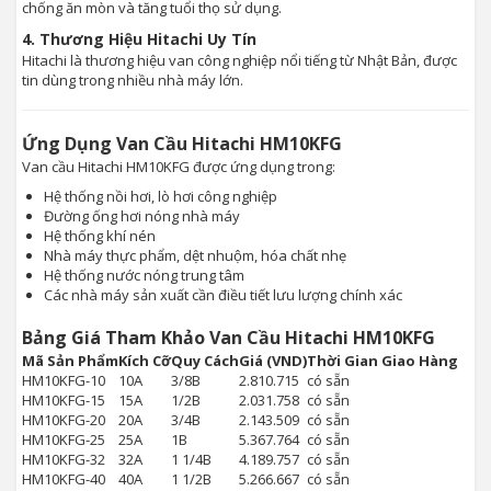
chống ăn mòn và tăng tuổi thọ sử dụng.
4. Thương Hiệu Hitachi Uy Tín
Hitachi là thương hiệu van công nghiệp nổi tiếng từ Nhật Bản, được
tin dùng trong nhiều nhà máy lớn.
Ứng Dụng Van Cầu Hitachi HM10KFG
Van cầu Hitachi HM10KFG được ứng dụng trong:
Hệ thống nồi hơi, lò hơi công nghiệp
Đường ống hơi nóng nhà máy
Hệ thống khí nén
Nhà máy thực phẩm, dệt nhuộm, hóa chất nhẹ
Hệ thống nước nóng trung tâm
Các nhà máy sản xuất cần điều tiết lưu lượng chính xác
Bảng Giá Tham Khảo Van Cầu Hitachi HM10KFG
Mã Sản Phẩm
Kích Cỡ
Quy Cách
Giá (VND)
Thời Gian Giao Hàng
HM10KFG-10
10A
3/8B
2.810.715
có sẵn
HM10KFG-15
15A
1/2B
2.031.758
có sẵn
HM10KFG-20
20A
3/4B
2.143.509
có sẵn
HM10KFG-25
25A
1B
5.367.764
có sẵn
HM10KFG-32
32A
1 1/4B
4.189.757
có sẵn
HM10KFG-40
40A
1 1/2B
5.266.667
có sẵn