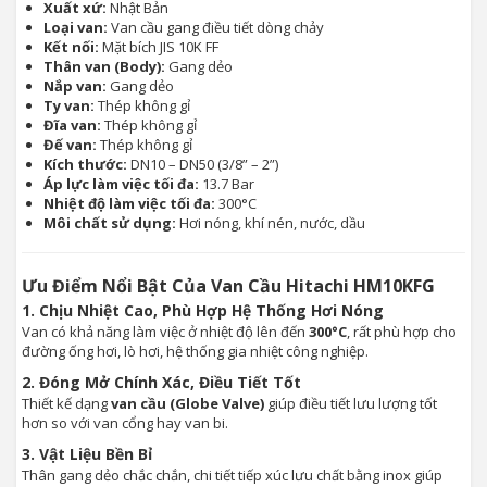
Xuất xứ:
Nhật Bản
Loại van:
Van cầu gang điều tiết dòng chảy
Kết nối:
Mặt bích JIS 10K FF
Thân van (Body):
Gang dẻo
Nắp van:
Gang dẻo
Ty van:
Thép không gỉ
Đĩa van:
Thép không gỉ
Đế van:
Thép không gỉ
Kích thước:
DN10 – DN50 (3/8” – 2”)
Áp lực làm việc tối đa:
13.7 Bar
Nhiệt độ làm việc tối đa:
300°C
Môi chất sử dụng:
Hơi nóng, khí nén, nước, dầu
Ưu Điểm Nổi Bật Của Van Cầu Hitachi HM10KFG
1. Chịu Nhiệt Cao, Phù Hợp Hệ Thống Hơi Nóng
Van có khả năng làm việc ở nhiệt độ lên đến
300°C
, rất phù hợp cho
đường ống hơi, lò hơi, hệ thống gia nhiệt công nghiệp.
2. Đóng Mở Chính Xác, Điều Tiết Tốt
Thiết kế dạng
van cầu (Globe Valve)
giúp điều tiết lưu lượng tốt
hơn so với van cổng hay van bi.
3. Vật Liệu Bền Bỉ
Thân gang dẻo chắc chắn, chi tiết tiếp xúc lưu chất bằng inox giúp