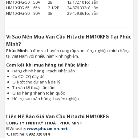
HM10KFG-50
50A
2B
12.172.101
có sẵn
HM10KFG-65
65A
2 1/2B
24.876.332
có sẵn
HM10KFG-80
80A
3B
29.459.861
có sẵn
Vì Sao Nên Mua Van Cầu Hitachi HM10KFG Tại Phúc
Minh?
Phúc Minh
là đơn vị chuyên cung cấp van công nghiệp chính hãng
tại Việt Nam với nhiều năm kinh nghiệm.
Cam kết khi mua hàng tại Phúc Minh:
Hàng chính hãng Hitachi Nhật Bản
Có CO, CQ đầy đủ
Giá tốt cho dự án và đại lý
Tư vấn kỹ thuật tận tâm
Giao hàng nhanh toàn quốc
Hỗ trợ sau bán hàng chuyên nghiệp
Liên Hệ Báo Giá Van Cầu Hitachi HM10KFG
CÔNG TY TNHH KỸ THUẬT PHÚC MINH
🌐 Website:
www.phucminh.net
📞 Hotline:
0902 720 814