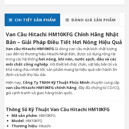
CHI TIẾT SẢN PHẨM
ĐÁNH GIÁ SẢN PHẨM
Van Cầu Hitachi HM10KFG Chính Hãng Nhật
Bản – Giải Pháp Điều Tiết Hơi Nóng Hiệu Quả
Van cầu Hitachi HM10KFG
là dòng van cầu mặt bích chất lượng
cao đến từ thương hiệu Hitachi Nhật Bản, được sử dụng rộng rãi
trong các hệ thống
hơi nóng, khí nén, nước sạch, dầu và các
môi chất công nghiệp
. Với thiết kế chắc chắn, vật liệu bền bỉ và
khả năng chịu nhiệt tốt, sản phẩm mang lại hiệu quả vận hành ổn
định và tuổi thọ lâu dài.
Hiện nay,
Công Ty TNHH Kỹ Thuật Phúc Minh
chuyên cung cấp
van cầu Hitachi HM10KFG chính hãng
, đầy đủ chứng từ CO/CQ,
giá cạnh tranh và giao hàng toàn quốc.
Thông Số Kỹ Thuật Van Cầu Hitachi HM10KFG
Mã sản phẩm:
HM10KFG
Model:
HM10KFG
Thương hiệu:
Hitachi