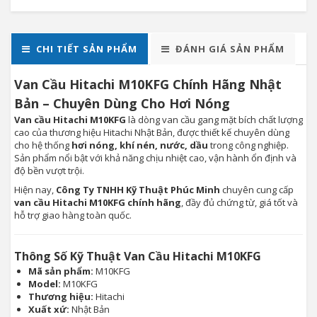
CHI TIẾT SẢN PHẨM
ĐÁNH GIÁ SẢN PHẨM
Van Cầu Hitachi M10KFG Chính Hãng Nhật
Bản – Chuyên Dùng Cho Hơi Nóng
Van cầu Hitachi M10KFG
là dòng van cầu gang mặt bích chất lượng
cao của thương hiệu Hitachi Nhật Bản, được thiết kế chuyên dùng
cho hệ thống
hơi nóng, khí nén, nước, dầu
trong công nghiệp.
Sản phẩm nổi bật với khả năng chịu nhiệt cao, vận hành ổn định và
độ bền vượt trội.
Hiện nay,
Công Ty TNHH Kỹ Thuật Phúc Minh
chuyên cung cấp
van cầu Hitachi M10KFG chính hãng
, đầy đủ chứng từ, giá tốt và
hỗ trợ giao hàng toàn quốc.
Thông Số Kỹ Thuật Van Cầu Hitachi M10KFG
Mã sản phẩm:
M10KFG
Model:
M10KFG
Thương hiệu:
Hitachi
Xuất xứ:
Nhật Bản