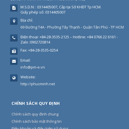
M.S.D.N: : 0314405007, Cấp tại Sở KHĐT Tp HCM.
Giấy phép số: 0314405007
Địa chỉ:
69 Đường T4A - Phường Tây Thạnh - Quận Tân Phú - TP HCM
Điện thoại:
+84-28-3535-2125 – Hotline: +84 0766 22 6161 -
Zalo :0902720814
Fax:
+84-28-3535-0254
Email:
info@pm-e.vn
Website:
http://phucminh.net
CHÍNH SÁCH QUY ĐỊNH
Chính sách quy định chung
Chính sách bảo mật thông tin
Điều khoản và điều kiện sử dụng