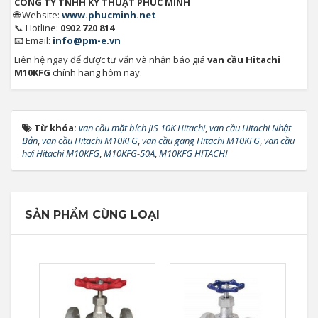
CÔNG TY TNHH KỸ THUẬT PHÚC MINH
🌐 Website:
www.phucminh.net
📞 Hotline:
0902 720 814
📧 Email:
info@pm-e.vn
Liên hệ ngay để được tư vấn và nhận báo giá
van cầu Hitachi
M10KFG
chính hãng hôm nay.
Từ khóa:
van cầu mặt bích JIS 10K Hitachi
,
van cầu Hitachi Nhật
Bản
,
van cầu Hitachi M10KFG
,
van cầu gang Hitachi M10KFG
,
van cầu
hơi Hitachi M10KFG
,
M10KFG-50A
,
M10KFG HITACHI
SẢN PHẨM CÙNG LOẠI