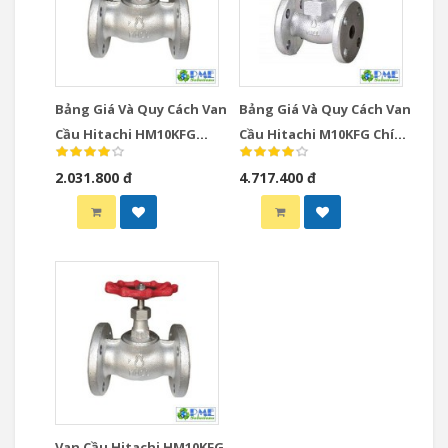
Bảng Giá Và Quy Cách Van
Bảng Giá Và Quy Cách Van
Cầu Hitachi HM10KFG
Cầu Hitachi M10KFG Chính
Chính Hãng | Giá Tốt Tại
Hãng | Giá Tốt Phúc Minh
2.031.800 đ
4.717.400 đ
Phúc Minh
Van Cầu Hitachi HM10KFG