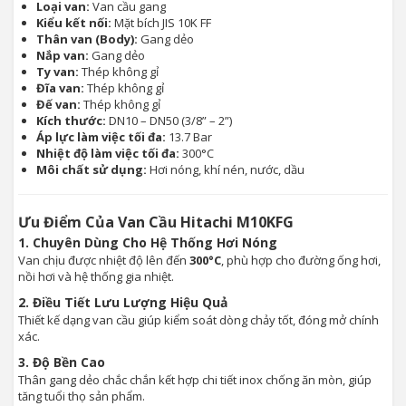
Loại van:
Van cầu gang
Kiểu kết nối:
Mặt bích JIS 10K FF
Thân van (Body):
Gang dẻo
Nắp van:
Gang dẻo
Ty van:
Thép không gỉ
Đĩa van:
Thép không gỉ
Đế van:
Thép không gỉ
Kích thước:
DN10 – DN50 (3/8” – 2”)
Áp lực làm việc tối đa:
13.7 Bar
Nhiệt độ làm việc tối đa:
300°C
Môi chất sử dụng:
Hơi nóng, khí nén, nước, dầu
Ưu Điểm Của Van Cầu Hitachi M10KFG
1. Chuyên Dùng Cho Hệ Thống Hơi Nóng
Van chịu được nhiệt độ lên đến
300°C
, phù hợp cho đường ống hơi,
nồi hơi và hệ thống gia nhiệt.
2. Điều Tiết Lưu Lượng Hiệu Quả
Thiết kế dạng van cầu giúp kiểm soát dòng chảy tốt, đóng mở chính
xác.
3. Độ Bền Cao
Thân gang dẻo chắc chắn kết hợp chi tiết inox chống ăn mòn, giúp
tăng tuổi thọ sản phẩm.