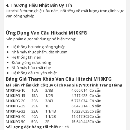
4. Thương Hiệu Nhật Bản Uy Tín
Hitachi là thương hiệu lâu năm, nổi tiếng về chất lượng trong lĩnh vực
van công nghiệp.
Ứng Dụng Van Cầu Hitachi M10KFG
Sản phẩm được sử dụng phổ biến trong:
Hệ thống hơi nóng công nghiệp
Nhà máy thực phẩm, dệt nhuộm
Hệ thống khí nén
Đường ống nước nóng
Nhà máy hóa chất nhẹ
Hệ thống dầu truyền nhiệt
Bảng Giá Tham Khảo Van Cầu Hitachi M10KFG
Mã Sản Phẩm
Kích Cỡ
Quy Cách Ren
Giá (VND)
Tình Trạng Hàng
M10KFG-10
10A
3/8B
4.666.014
Có sẵn
M10KFG-15
15A
1/2B
4.717.428
Có sẵn
M10KFG-20
20A
3/4B
5.773.034
Có sẵn
M10KFG-25
25A
1B
6.847.214
Có sẵn
M10KFG-32
32A
1 1/4B
10.228.035
Có sẵn
M10KFG-40
40A
1 1/2B
11.617.805
Có sẵn
M10KFG-50
50A
2B
15.640.448
Có sẵn
Số lượng đặt hàng tối thiểu:
1 cái