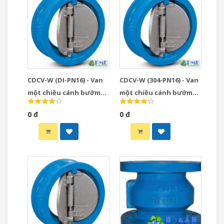
CDCV-W (DI-PN16) - Van
CDCV-W (304-PN16) - Van
một chiều cánh bướm
một chiều cánh bướm
PN16 thân gang xám đĩa
gang xám đĩa inox 304
0 đ
0 đ
gang dẻo