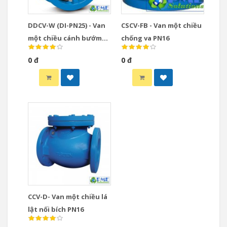
DDCV-W (DI-PN25) - Van
CSCV-FB - Van một chiều
một chiều cánh bướm
chống va PN16
PN25 thân & đĩa gang dẻo
0 đ
0 đ
CCV-D- Van một chiều lá
lật nối bích PN16