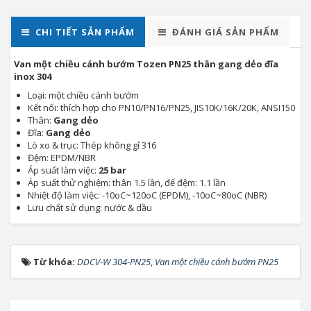
CHI TIẾT SẢN PHẨM
ĐÁNH GIÁ SẢN PHẨM
Van một chiều cánh bướm Tozen PN25 thân gang dẻo đĩa
inox 304
Loại: một chiều cánh bướm
Kết nối: thích hợp cho PN10/PN16/PN25, JIS10K/16K/20K, ANSI150
Thân:
Gang dẻo
Đĩa:
Gang dẻo
Lò xo & trục: Thép không gỉ 316
Đệm: EPDM/NBR
Áp suất làm việc:
25 bar
Áp suất thử nghiệm: thân 1.5 lần, đế đệm: 1.1 lần
Nhiệt độ làm việc: -10oC~120oC (EPDM), -10oC~80oC (NBR)
Lưu chất sử dụng: nước & dầu
Từ khóa:
DDCV-W 304-PN25
,
Van một chiều cánh bướm PN25