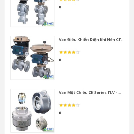
0
Van Điều Khiển Điện Khí Nén CT...
0
Van Một Chiều CK Series TLV –...
0