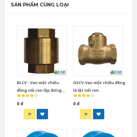
SẢN PHẨM CÙNG LOẠI
BLCV - Van một chiều
GSCV-Van một chiều đồng
đồng nối ren lắp đứng
lá lật nối ren
dạng Lift
0 đ
0 đ