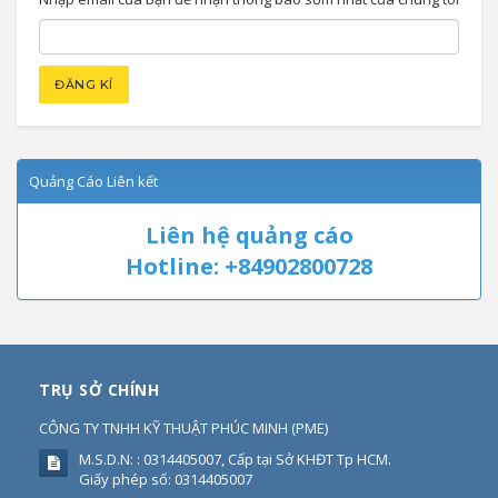
Quảng Cáo Liên kết
Liên hệ quảng cáo
Hotline: +84902800728
TRỤ SỞ CHÍNH
CÔNG TY TNHH KỸ THUẬT PHÚC MINH
(
PME
)
M.S.D.N: : 0314405007, Cấp tại Sở KHĐT Tp HCM.
Giấy phép số: 0314405007