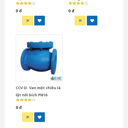
PN25 thân gang dẻo đĩa
0 đ
0 đ
inox 304
CCV-D- Van một chiều lá
lật nối bích PN16
0 đ