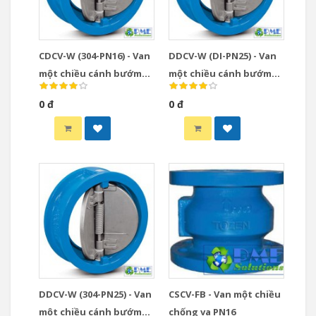
CDCV-W (304-PN16) - Van
DDCV-W (DI-PN25) - Van
một chiều cánh bướm
một chiều cánh bướm
gang xám đĩa inox 304
PN25 thân & đĩa gang dẻo
0 đ
0 đ
DDCV-W (304-PN25) - Van
CSCV-FB - Van một chiều
một chiều cánh bướm
chống va PN16