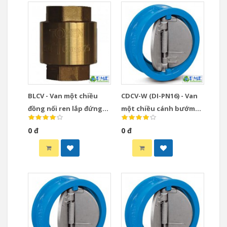
BLCV - Van một chiều
CDCV-W (DI-PN16) - Van
đồng nối ren lắp đứng
một chiều cánh bướm
dạng Lift
PN16 thân gang xám đĩa
0 đ
0 đ
gang dẻo