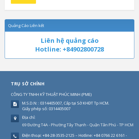
Quảng Cáo Liên kết
Liên hệ quảng cáo
Hotline: +84902800728
TRỤ SỞ CHÍNH
CÔNG TY TNHH KỸ THUẬT PHÚC MINH
(
PME
)
M.S.D.N: : 0314405007, Cấp tại Sở KHĐT Tp HCM.
Giấy phép số: 0314405007
Địa chỉ:
69 Đường T4A - Phường Tây Thạnh - Quận Tân Phú - TP HCM
Điện thoại:
+84-28-3535-2125 – Hotline: +84 0766 22 6161 -