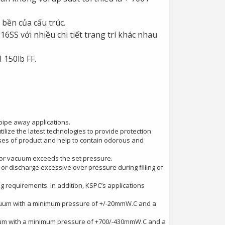
bền của cấu trúc.
6SS với nhiều chi tiết trang trí khác nhau
 150lb FF.
ipe away applications.
lize the latest technologies to provide protection
sses of product and help to contain odorous and
ure or vacuum exceeds the set pressure.
or discharge excessive over pressure during filling of
g requirements. In addition, KSPC’s applications
cuum with a minimum pressure of +/-20mmW.C and a
uum with a minimum pressure of +700/-430mmW.C and a