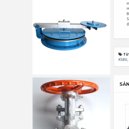
m
H
B
S
(
Từ
KSBG
,
SẢN