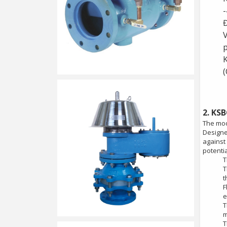
-
Đ
V
p
K
(
2. KS
The mod
Designe
against
potenti
​
T
t
F
e
T
m
T