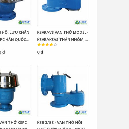
N HỒI LƯU CHÂN
KSVR//VS VAN THỞ MODEL-
PC HÀN QUỐC
KSVR//KSVS THÂN NHÔM,
VB (KSVB TYPE
THÉP, INOX, BÍCH ANSI
0 đ
0 đ
LIEF VALVE)
(KSVR/VS TYPE VACUUM
RELIEF VALVE)
Van Cầu Ống Xếp
TLV BE1 –...
0
- VAN THỞ KSPC
KSBG/GS - VAN THỞ HỒI