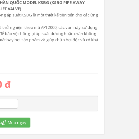
 HÀN QUỐC MODEL KSBG (KSBG PIPE AWAY
IEF VALVE)
g áp suất KSBG là một thiết kế tiên tiến cho các ứng
và thử nghiệm theo mã API 2000, các van này sử dụng
để bảo vệ chống lại áp suất dương hoặc chân không
mất bay hơi sản phẩm và giúp chứa hơi độc và có khả
0 đ
Mua ngay