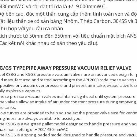
430mmW.C và cài đặt tối đa là +/- 9.000mmW.C.
ộ bền cao, đúc một thân cung cấp thêm tính toàn vẹn và độ 
ật liệu thân xe có sẵn bằng Nhôm, Thép Carbon, 304SS và 31
hù hợp với yêu cầu cá nhân.
ích thước từ 50mm đến 350mm với tiêu chuẩn mặt bích ANSI
Các kết nối khác nhau có sẵn theo yêu cầu).
BG/GS TYPE PIPE AWAY PRESSURE VACUUM RELIEF VALVE
el KSBG and KSGS pressure vacuum valves are an advanced design for p
d manufactured and tested according to the API 2000 code, these valves uti
 positive or vacuum over pressure and prevent air intake, evaporative lo
ally explosive vapours.
​​​​​​These pressure vacuum valves maintain a tight seal until system press
he valves allow an intake of air under constant pressure during emptying, 
he tanks.
low curves are provided to help you select the proper valve size for ventin
ngineers are always available to assist you.
he KSBG is a weighted pallet model designed to handle pressure and va
aximum setting of + 700/-430 mmW.C
he KSGS is a spring loaded model designed to handle pressure and vac