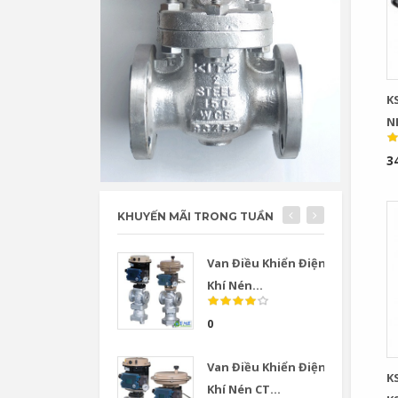
K
N
F
3
Q
V
KHUYẾN MÃI TRONG TUẦN
Van Điều Khiển Điện
Khí Nén...
0
Van Điều Khiển Điện
KS
Khí Nén CT...