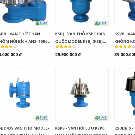
SBB - VAN THỞ THÂN
KSBJ - VAN THỞ KSPC HÀN
KSVB - VA
HÔM NỐI BÍCH ANSI 150#
QUỐC MODEL KSBJ (KSBJ
KHÔNG KS
F MODEL KSBB KSPC HÀN
TYPE VACUUM BREAKER)
MODEL KS
4.000.000 đ
29.900.000 đ
39.000.00
UỐC (KSBB TYPE BREATHER
VACUUM RE
ALVE)
Bơm Thu Hồi Nước
Van Giảm Áp Hơi TLV
Ngưng TLV...
COSR...
0
0
Bơm Thu Hồi Nước
Van Giảm Áp Hơi TLV
BD/DS VAN THỞ MODEL-
KSPS - VAN HỒI LƯU KSPC
KSBBJ/JS 
Ngưng Chân...
COS Series...