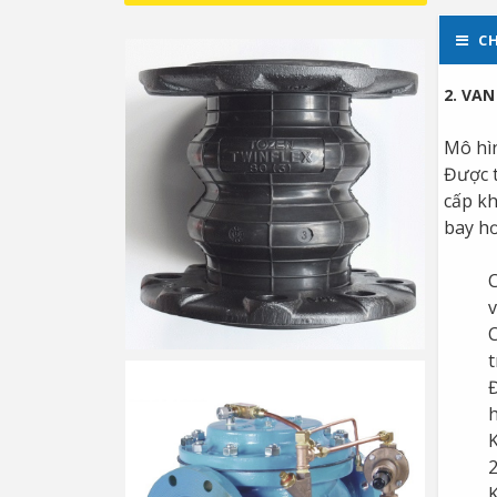
CH
2. VA
Mô hìn
Được t
cấp kh
bay hơ
C
v
C
t
Đ
h
K
2
K