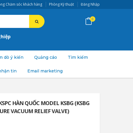
ng Chăm sóc khách hàng
Phòng Kỹ thuật
Đăng Nhập
0
ghiệp
 dò ý kiến
Quảng cáo
Tìm kiếm
nhận tin
Email marketing
 KSPC HÀN QUỐC MODEL KSBG (KSBG
URE VACUUM RELIEF VALVE)