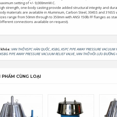
aximum setting of +/- 9,000mmW.C.
igh strength, one-body casting provide added structural integrity and durab
ody materials are available in Aluminium, Carbon Steel, 304SS and 316SS wi
izes range from 50mm through to 350mm with ANSI 150lb FF flanges as st
Different connections available on request).
 khóa:
VAN THỞ KSPC HÀN QUỐC
,
KSBG
,
KSPC PIPE AWAY PRESSURE VACUUM R
KSBG PIPE AWAY PRESSURE VACUUM RELIEF VALVE
,
VAN THỞ HỒI LƯU ĐƯỜNG
 PHẨM CÙNG LOẠI