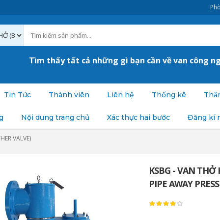
Phò
Tìm thấy tất cả những gì bạn cần về van công n
Tin Tức
Thành viên
Liên hệ
Thống kê
Thăm
g
Nội dung trang chủ
Xác thực hai bước
Đăng kí 
HER VALVE)
KSBG - VAN THỞ
PIPE AWAY PRESS