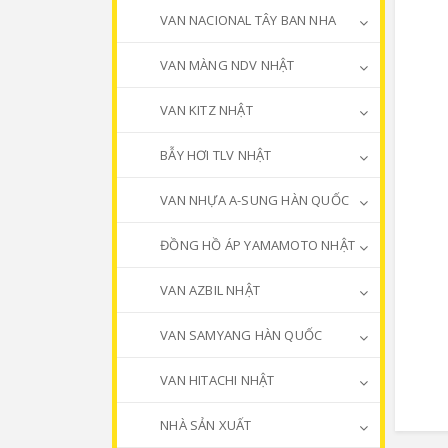
VAN NACIONAL TÂY BAN NHA
VAN MÀNG NDV NHẬT
VAN KITZ NHẬT
BẪY HƠI TLV NHẬT
VAN NHỰA A-SUNG HÀN QUỐC
ĐỒNG HỒ ÁP YAMAMOTO NHẬT
VAN AZBIL NHẬT
VAN SAMYANG HÀN QUỐC
VAN HITACHI NHẬT
NHÀ SẢN XUẤT