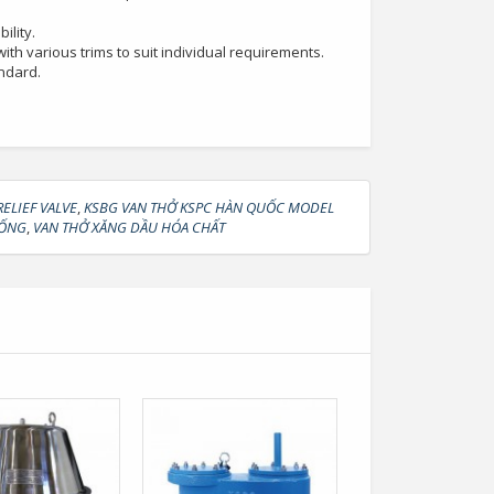
ility.
th various trims to suit individual requirements.
andard.
ELIEF VALVE
,
KSBG VAN THỞ KSPC HÀN QUỐC MODEL
 ỐNG
,
VAN THỞ XĂNG DẦU HÓA CHẤT