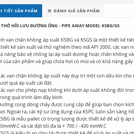
I TIẾT SẢN PHẨM
ĐÁNH GIÁ SẢN PHẨM
N THỞ HỒI LƯU ĐƯỜNG ỐNG - PIPE AWAY MODEL KSBG/GS
h van chân không áp suất KSBG và KSGS là một thiết kế tiê
hiết kế sản xuất và thử nghiệm theo mã API 2000, các van 
ả năng bảo vệ chống lại áp suất dương hoặc chân không và 
i của sản phẩm và giúp chứa hơi có mùi và có khả năng gây 
ác van chân không áp suất này duy trì một con dấu kín cho
ượt quá áp suất cài đặt.
ác van cho phép nạp không khí dưới áp suất không đổi tron
rong quá trình làm đầy bình.
ường cong dòng chảy được cung cấp để giúp bạn chọn kích 
ơi. Ngoài ra, các kỹ sư ứng dụng của KSPC luôn sẵn sàng hỗ
SBG là mẫu pallet có trọng lượng được thiết kế để xử lý áp s
0mmW.C và cài đặt tối đa là + 700 / -430 mmW.C
SGS là kiểu lò xo chịu tải được thiết kế để xử lý áp suất và c