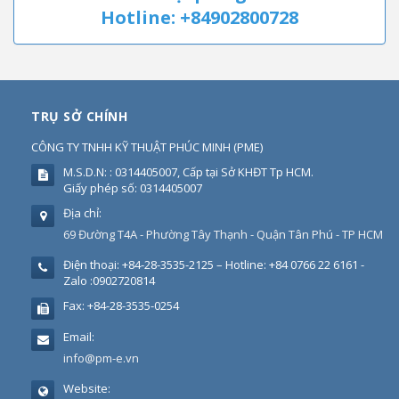
Hotline: +84902800728
TRỤ SỞ CHÍNH
CÔNG TY TNHH KỸ THUẬT PHÚC MINH
(
PME
)
M.S.D.N: : 0314405007, Cấp tại Sở KHĐT Tp HCM.
Giấy phép số: 0314405007
Địa chỉ:
69 Đường T4A - Phường Tây Thạnh - Quận Tân Phú - TP HCM
Điện thoại:
+84-28-3535-2125 – Hotline: +84 0766 22 6161 -
Zalo :0902720814
Fax:
+84-28-3535-0254
Email:
info@pm-e.vn
Website: