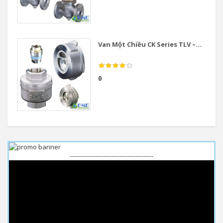
Van Một Chiều CK Series TLV –...
0
------------------------------------------