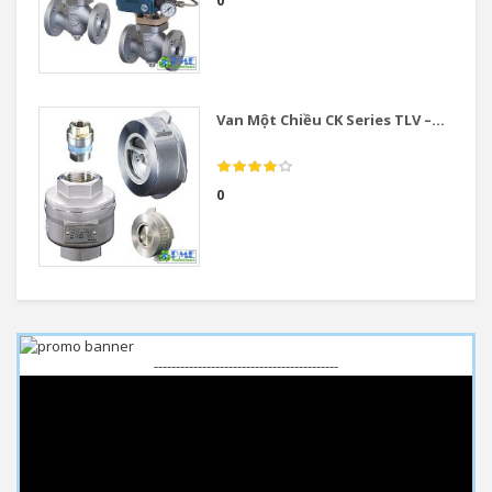
0
Van Một Chiều CK Series TLV –...
0
------------------------------------------