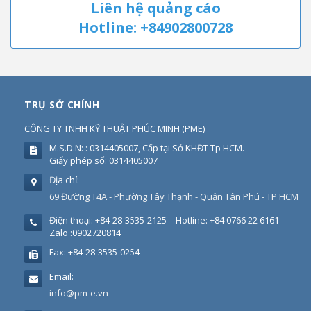
Liên hệ quảng cáo
Hotline: +84902800728
TRỤ SỞ CHÍNH
CÔNG TY TNHH KỸ THUẬT PHÚC MINH
(
PME
)
M.S.D.N: : 0314405007, Cấp tại Sở KHĐT Tp HCM.
Giấy phép số: 0314405007
Địa chỉ:
69 Đường T4A - Phường Tây Thạnh - Quận Tân Phú - TP HCM
Điện thoại:
+84-28-3535-2125 – Hotline: +84 0766 22 6161 -
Zalo :0902720814
Fax:
+84-28-3535-0254
Email:
info@pm-e.vn