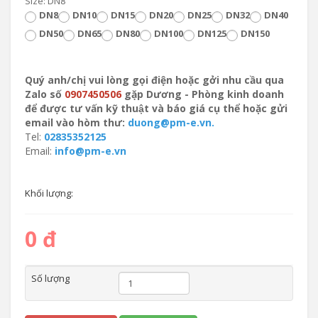
Size: DN8
DN8
DN10
DN15
DN20
DN25
DN32
DN40
DN50
DN65
DN80
DN100
DN125
DN150
Quý anh/chị vui lòng gọi điện hoặc gởi nhu cầu qua
Zalo số
0907450506
gặp Dương - Phòng kinh doanh
để được tư vấn kỹ thuật và báo giá cụ thể hoặc gửi
email vào hòm thư:
duong@pm-e.vn.
Tel:
02835352125
Email:
info@pm-e.vn
Khối lượng:
0 đ
Số lượng