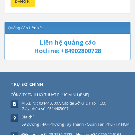
Quảng Cáo Liên kết
Liên hệ quảng cáo
Hotline: +84902800728
TRỤ SỞ CHÍNH
CÔNG TY TNHH KỸ THUẬT PHÚC MINH
(
PME
)
M.S.D.N: : 0314405007, Cấp tại Sở KHĐT Tp HCM.
Giấy phép số: 0314405007
Địa chỉ:
69 Đường T4A - Phường Tây Thạnh - Quận Tân Phú - TP HCM
Điện thoại:
+84-28-3535-2125 – Hotline: +84 0766 22 6161 -