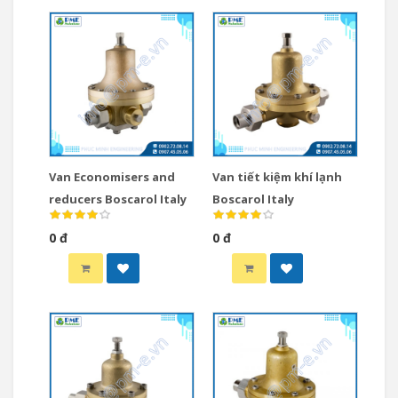
Van Economisers and
Van tiết kiệm khí lạnh
reducers Boscarol Italy
Boscarol Italy
0 đ
0 đ