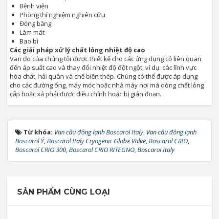
Bệnh viện
Phòng thí nghiệm nghiên cứu
Đóng băng
Làm mát
Bao bì
Các giải pháp xử lý chất lỏng nhiệt độ cao
Van đo của chúng tôi được thiết kế cho các ứng dụng có liên quan
đến áp suất cao và thay đổi nhiệt độ đột ngột, ví dụ: các lĩnh vực
hóa chất, hải quân và chế biến thép. Chúng có thể được áp dụng
cho các đường ống, máy móc hoặc nhà máy nơi mà dòng chất lỏng
cấp hoặc xả phải được điều chỉnh hoặc bị gián đoạn.
Từ khóa:
Van cầu đông lạnh Boscarol Italy
,
Van cầu đông lạnh
Boscarol Ý
,
Boscarol Italy Cryogenic Globe Valve
,
Boscarol CRIO
,
Boscarol CRIO 300
,
Boscarol CRIO RITEGNO
,
Boscarol Italy
SẢN PHẨM CÙNG LOẠI