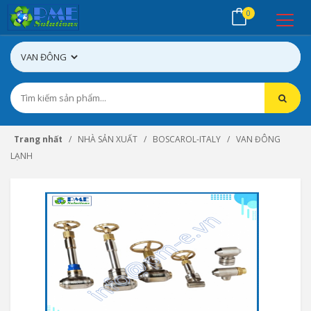
0
Trang nhất
NHÀ SẢN XUẤT
BOSCAROL-ITALY
VAN ĐÔNG
LẠNH