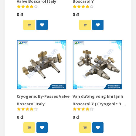
Valve Boscarol Italy
Boscarol Ý
0 đ
0 đ
Cryogenic By-Passes Valve
Van đường vòng khí lạnh
Boscarol Italy
Boscarol Ý ( Cryogenic By-
Passes Valve)
0 đ
0 đ