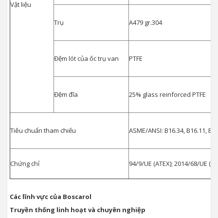
Vật liệu
Trụ
A479 gr.304
Đệm lót của ốc trụ van
PTFE
Đệm đĩa
25% glass reinforced PTFE
Tiêu chuẩn tham chiếu
ASME/ANSI: B16.34, B16.11, B16.
Chứng chỉ
94/9/UE (ATEX); 2014/68/UE (PE
Các lĩnh vực của Boscarol
Truyền thống linh hoạt và chuyên nghiệp