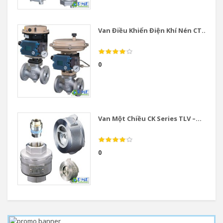
Van Điều Khiển Điện Khí Nén CT...
0
Van Một Chiều CK Series TLV –...
0