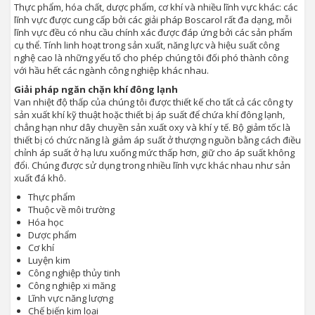
Thực phẩm, hóa chất, dược phẩm, cơ khí và nhiều lĩnh vực khác: các
lĩnh vực được cung cấp bởi các giải pháp Boscarol rất đa dạng, mỗi
lĩnh vực đều có nhu cầu chính xác được đáp ứng bởi các sản phẩm
cụ thể. Tính linh hoạt trong sản xuất, năng lực và hiệu suất công
nghệ cao là những yếu tố cho phép chúng tôi đối phó thành công
với hầu hết các ngành công nghiệp khác nhau.
Giải pháp ngăn chặn khí đông lạnh
Van nhiệt độ thấp của chúng tôi được thiết kế cho tất cả các công ty
sản xuất khí kỹ thuật hoặc thiết bị áp suất để chứa khí đông lạnh,
chẳng hạn như dây chuyền sản xuất oxy và khí y tế. Bộ giảm tốc là
thiết bị có chức năng là giảm áp suất ở thượng nguồn bằng cách điều
chỉnh áp suất ở hạ lưu xuống mức thấp hơn, giữ cho áp suất không
đổi. Chúng được sử dụng trong nhiều lĩnh vực khác nhau như sản
xuất đá khô.
Thực phẩm
Thuộc về môi trường
Hóa học
Dược phẩm
Cơ khí
Luyện kim
Công nghiệp thủy tinh
Công nghiệp xi măng
Lĩnh vực năng lượng
Chế biến kim loại