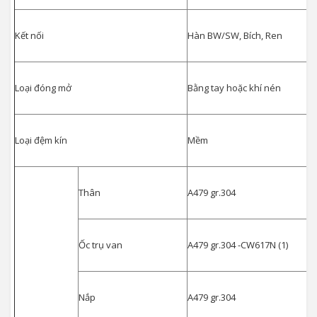
Kết nối
Hàn BW/SW, Bích, Ren
Loại đóng mở
Bằng tay hoặc khí nén
Loại đệm kín
Mềm
Thân
A479 gr.304
Ốc trụ van
A479 gr.304 -CW617N (1)
Nắp
A479 gr.304