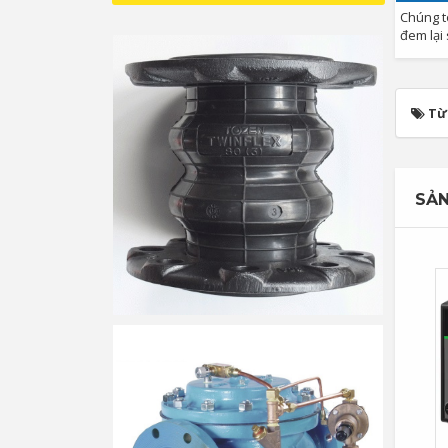
Chúng t
đem lại
Từ
SẢN