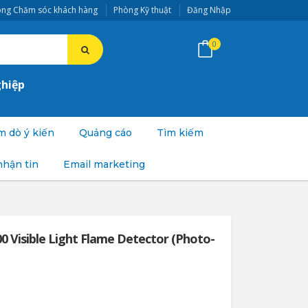
ng Chăm sóc khách hàng
Phòng Kỹ thuật
Đăng Nhập
0
ghiệp
 dò ý kiến
Quảng cáo
Tìm kiếm
nhận tin
Email marketing
0 Visible Light Flame Detector (Photo-