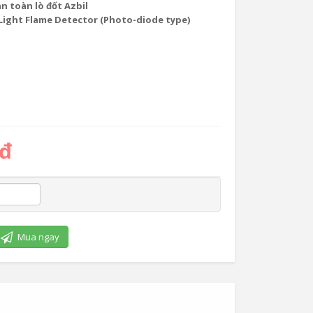
n toàn lò đốt Azbil
 Light Flame Detector (Photo-diode type)
 đ
Mua ngay