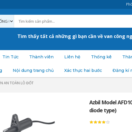
Phò
Tìm thấy tất cả những gì bạn cần về van công n
Tin Tức
Thành viên
Liên hệ
Thống kê
Thăm
g
Nội dung trang chủ
Xác thực hai bước
Đăng kí 
ỂN AN TOÀN LÒ ĐỐT
Azbil Model AFD10
diode type)