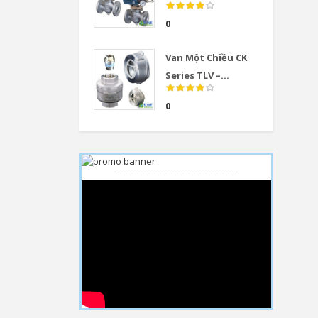
0
Van Một Chiều CK
Series TLV –...
0
------------------------------------------