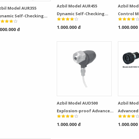
Azbil Model AUR455
Azbil Mod
zbil Model AUR355
Dynamic Self-Checking
Control 
ynamic Self-Checking
Burner Controller
urner Controller
1.000.000 đ
1.000.000
.000.000 đ
Azbil Model AUD500
Azbil Mod
Explosion-proof Advanced
Advanced 
Ultraviolet Flame Detector
Detector
1.000.000 đ
1.000.000