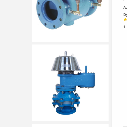
A
D
B
1