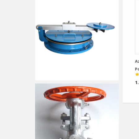
A
P
1