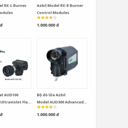
el RX-L Burner
Azbil Model RX-R Burner
Modules
Control Modules
 đ
1.000.000 đ
el AUD100
Bộ dò lửa Azbil
Ultraviolet Flame
Model AUD300 Advanced
Ultraviolet Flame Detector
 đ
1.000.000 đ