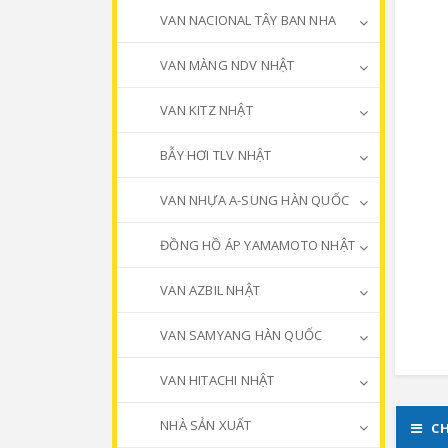
VAN NACIONAL TÂY BAN NHA
VAN MÀNG NDV NHẬT
VAN KITZ NHẬT
BẪY HƠI TLV NHẬT
VAN NHỰA A-SUNG HÀN QUỐC
ĐỒNG HỒ ÁP YAMAMOTO NHẬT
VAN AZBIL NHẬT
VAN SAMYANG HÀN QUỐC
VAN HITACHI NHẬT
NHÀ SẢN XUẤT
CH