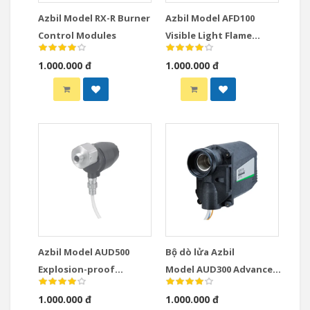
Azbil Model RX-R Burner
Azbil Model AFD100
Control Modules
Visible Light Flame
Detector (Photo-diode
1.000.000 đ
1.000.000 đ
type)
Azbil Model AUD500
Bộ dò lửa Azbil
Explosion-proof
Model AUD300 Advanced
Advanced Ultraviolet
Ultraviolet Flame
1.000.000 đ
1.000.000 đ
Flame Detector
Detector