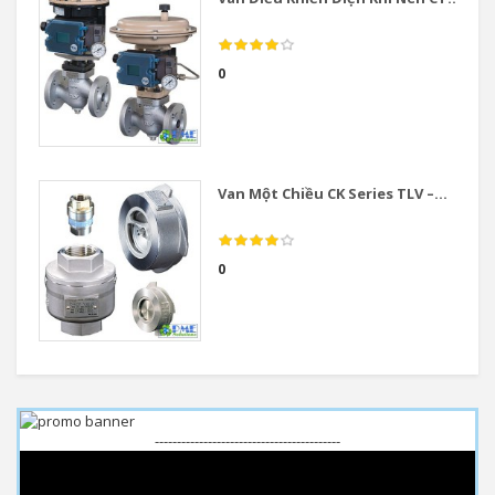
0
Van Một Chiều CK Series TLV –...
0
------------------------------------------