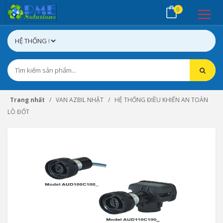
0
Trang nhất
VAN AZBIL NHẬT
HỆ THỐNG ĐIỀU KHIỂN AN TOÀN
LÒ ĐỐT