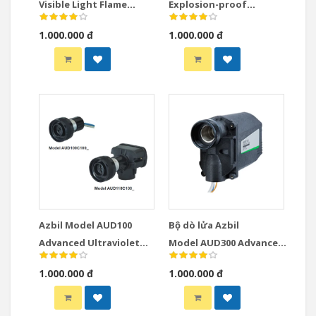
Visible Light Flame
Explosion-proof
Detector (Photo-diode
Advanced Ultraviolet
1.000.000 đ
1.000.000 đ
type)
Flame Detector
Azbil Model AUD100
Bộ dò lửa Azbil
Advanced Ultraviolet
Model AUD300 Advanced
Flame Detector
Ultraviolet Flame
1.000.000 đ
1.000.000 đ
Detector