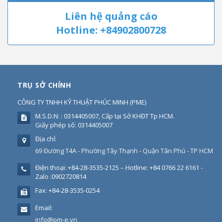
Liên hệ quảng cáo
Hotline: +84902800728
TRỤ SỞ CHÍNH
CÔNG TY TNHH KỸ THUẬT PHÚC MINH
(
PME
)
M.S.D.N: : 0314405007, Cấp tại Sở KHĐT Tp HCM.
Giấy phép số: 0314405007
Địa chỉ:
69 Đường T4A - Phường Tây Thạnh - Quận Tân Phú - TP HCM
Điện thoại:
+84-28-3535-2125 – Hotline: +84 0766 22 6161 -
Zalo :0902720814
Fax:
+84-28-3535-0254
Email:
info@pm-e.vn