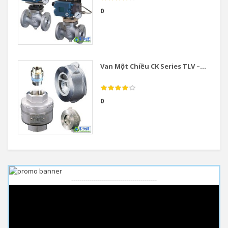
0
Van Một Chiều CK Series TLV –...
0
------------------------------------------