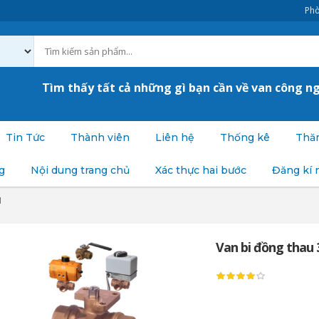
Phò
Tìm thấy tất cả những gì bạn cần về van công n
Tin Tức
Thành viên
Liên hệ
Thống kê
Thăm
g
Nội dung trang chủ
Xác thực hai bước
Đăng kí 
I
Van bi đồng thau 3