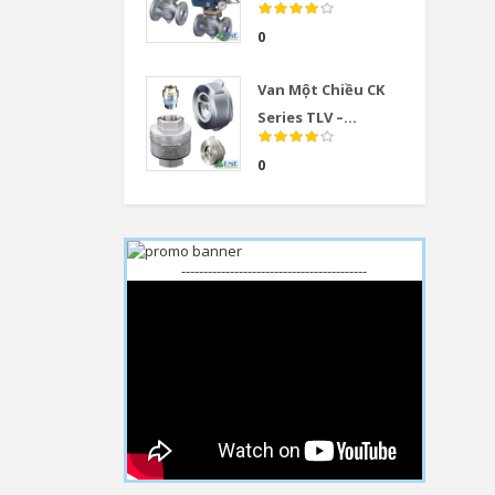
0
Van Một Chiều CK
Series TLV –...
0
------------------------------------------