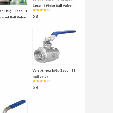
Zeco - 3 Piece Ball Valve
n 1" hiệu Zeco - 1
Stainless Steel
0 đ
rized Ball Valve
Van bi inox hiệu Zeco - SS
Ball Valve
0 đ