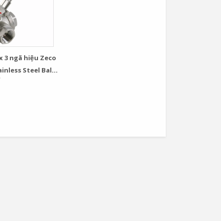
x 3 ngã hiệu Zeco
ainless Steel Ball
Van Cầu Ống Xếp
TLV BE1 –...
0