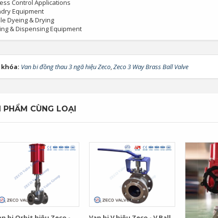
ess Control Applications
dry Equipment
ile Dyeing & Drying
ling & Dispensing Equipment
 khóa:
Van bi đồng thau 3 ngã hiệu Zeco
,
Zeco 3 Way Brass Ball Valve
 PHẨM CÙNG LOẠI
n bi Orbit hiệu Zeco -
Van bi V hiệu Zeco - V Ball