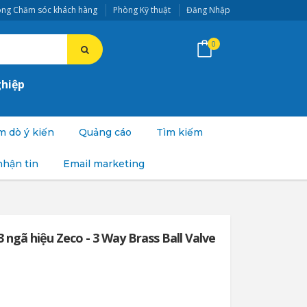
ng Chăm sóc khách hàng
Phòng Kỹ thuật
Đăng Nhập
0
ghiệp
 dò ý kiến
Quảng cáo
Tìm kiếm
nhận tin
Email marketing
 ngã hiệu Zeco - 3 Way Brass Ball Valve