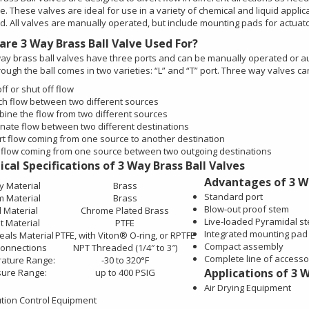
e. These valves are ideal for use in a variety of chemical and liquid appli
. All valves are manually operated, but include mounting pads for actuator
are 3 Way Brass Ball Valve Used For?
ay brass ball valves have three ports and can be manually operated or au
ough the ball comes in two varieties: “L” and “T” port. Three way valves ca
ff or shut off flow
ch flow between two different sources
ine the flow from two different sources
rnate flow between two different destinations
rt flow coming from one source to another destination
t flow coming from one source between two outgoing destinations
cal Specifications of 3 Way Brass Ball Valves
Advantages of 3 Wa
y Material
Brass
Standard port
m Material
Brass
Blow-out proof stem
l Material
Chrome Plated Brass
Live-loaded Pyramidal st
t Material
PTFE
Integrated mounting pad 
eals Material
PTFE, with Viton® O-ring, or RPTFE
Compact assembly
onnections
NPT Threaded (1/4″ to 3″)
Complete line of accesso
ature Range:
-30 to 320°F
Applications of 3 W
sure Range:
up to 400 PSIG
Air Drying Equipment
ution Control Equipment