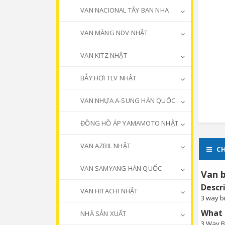
VAN NACIONAL TÂY BAN NHA
VAN MÀNG NDV NHẬT
VAN KITZ NHẬT
BẪY HƠI TLV NHẬT
VAN NHỰA A-SUNG HÀN QUỐC
ĐỒNG HỒ ÁP YAMAMOTO NHẬT
VAN AZBIL NHẬT
CH
VAN SAMYANG HÀN QUỐC
Van b
Descr
VAN HITACHI NHẬT
3 way br
What i
NHÀ SẢN XUẤT
3 Way Br