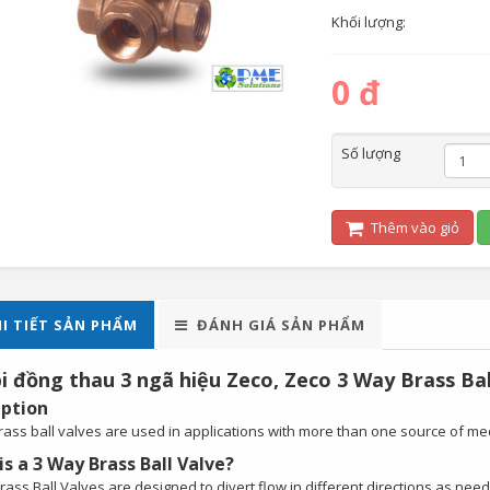
Khối lượng:
0 đ
Số lượng
Thêm vào giỏ
I TIẾT SẢN PHẨM
ĐÁNH GIÁ SẢN PHẨM
i đồng thau 3 ngã hiệu Zeco, Zeco 3 Way Brass Bal
iption
ass ball valves are used in applications with more than one source of medi
s a 3 Way Brass Ball Valve?
ass Ball Valves are designed to divert flow in different directions as needed