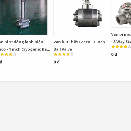
Van bi ino
- 3 Way St
n bi 1" đông lạnh hiệu
Van bi 1" hiệu Zeco - 1 inch
Valve
co - 1 inch Cryogenic Ball
Ball Valve
0 đ
alve
 đ
0 đ
Bơm Thu Hồi Nước
Van Giảm Áp Hơi TLV
Ngưng TLV...
COSR...
0
0
Bơm Thu Hồi Nước
Van Giảm Áp Hơi TLV
Ngưng Chân...
COS Series...