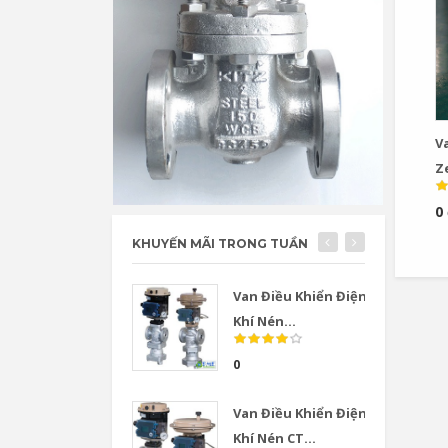
Va
Ze
V
0
KHUYẾN MÃI TRONG TUẦN
Van Điều Khiển Điện
Khí Nén...
0
Van Điều Khiển Điện
Khí Nén CT...