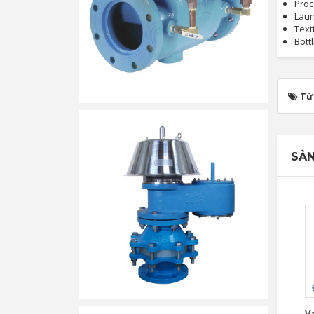
Proc
Laun
Text
Bott
Từ
SẢN
Va