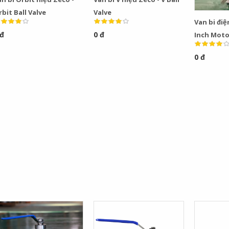
bit Ball Valve
Valve
Van bi điệ
 đ
0 đ
Inch Moto
0 đ