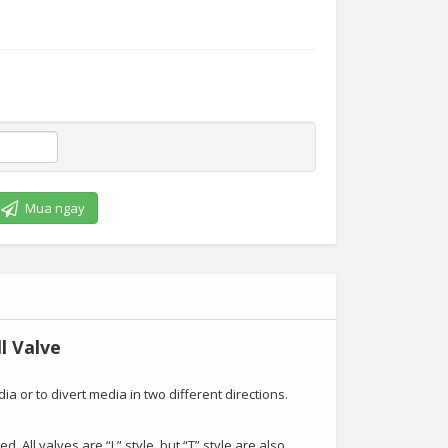
Mua ngay
l Valve
a or to divert media in two different directions.
. All valves are “L” style, but “T” style are also