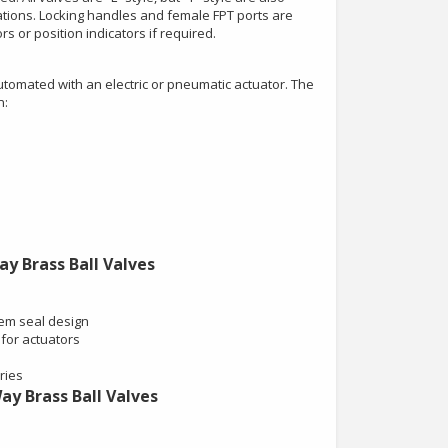
cations. Locking handles and female FPT ports are
s or position indicators if required.
tomated with an electric or pneumatic actuator. The
n:
y Brass Ball Valves
em seal design
for actuators
ries
ay Brass Ball Valves