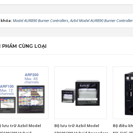
 khóa:
Model AUR890 Burner Controllers
,
Azbil Model AUR890 Burner Controller
 PHẨM CÙNG LOẠI
ộ lưu trữ Azbil Model
Bộ lưu trữ Azbil Model
Bộ điều k
RF100/200 Hybrid
SR100/200 Hybrid Recorders
NX-SVG (*