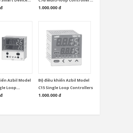
 đ
with Multifunction Display
1.000.000 đ
Model
hiển Azbil Model
Bộ điều khiển Azbil Model
ngle Loop
C15 Single Loop Controllers
rs
 đ
1.000.000 đ