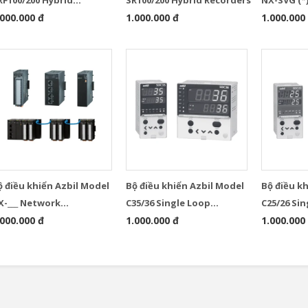
ecorders
.000.000 đ
1.000.000 đ
Gateway
1.000.000
ộ điều khiển Azbil Model
Bộ điều khiển Azbil Model
Bộ điều k
X-___ Network
C35/36 Single Loop
C25/26 Si
nstrumentation Modules
.000.000 đ
Controllers
1.000.000 đ
Controlle
1.000.000
ontrollers