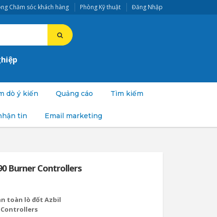
ng Chăm sóc khách hàng
Phòng Kỹ thuật
Đăng Nhập
ghiệp
 dò ý kiến
Quảng cáo
Tìm kiếm
nhận tin
Email marketing
0 Burner Controllers
n toàn lò đốt Azbil
Controllers