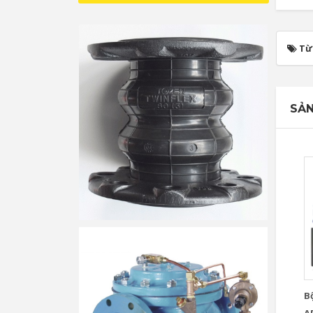
Từ
SẢN
B
A