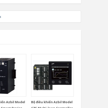
s
hiển Azbil Model
Bộ điều khiển Azbil Model
) Smart Device
C7G Multi-loop Controller