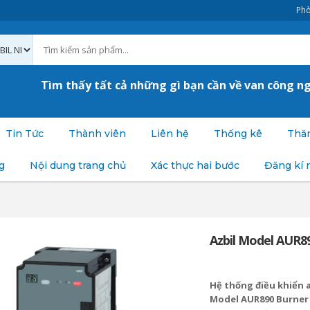
Phò
Tìm thấy tất cả những gì bạn cần về van công n
Tin Tức
Thành viên
Liên hệ
Thống kê
Thăm
g
Nội dung trang chủ
Xác thực hai bước
Đăng kí 
Azbil Model AUR89
Hệ thống điều khiển a
Model AUR890 Burner 