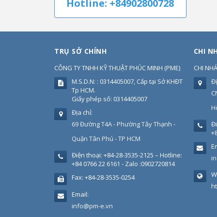
Hotline: +84902800728
TRỤ SỞ CHÍNH
CHI N
CÔNG TY TNHH KỸ THUẬT PHÚC MINH
(
PME
)
CHI NH
M.S.D.N: : 0314405007, Cấp tại Sở KHĐT
Đị
Tp HCM.
C
Giấy phép số: 0314405007
H
Địa chỉ:
69 Đường T4A - Phường Tây Thạnh -
Đi
+8
Quận Tân Phú - TP HCM
Em
Điện thoại:
+84-28-3535-2125 – Hotline:
i
+84 0766 22 6161 - Zalo :0902720814
W
Fax:
+84-28-3535-0254
h
Email:
info@pm-e.vn