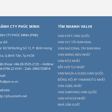
HÁNH CTY PHÚC MINH
TÌM NHANH VALVE
ÁNH CTY PHÚC MINH
(
PME
)
VAN KSPC HÀN QUỐC
a chỉ:
VAN VYC TÂY BAN NHA
N: 92/38 Đường Số 12, P. Bình Hưng
VAN NACIONAL TÂY BAN NHA
VAN MÀNG NDV NHẬT
òa, Q.Bình Tân, Tp.HCM
VAN KITZ NHẬT
ện thoại:
+84-28-3535-2125 – Hotline:
BẪY HƠI TLV NHẬT
4 0766 22 6161 - Zalo :0902720814
VAN NHỰA A-SUNG HÀN QUỐC
ail:
ĐỒNG HỒ ÁP YAMAMOTO NHẬT
nfo@pm-e.vn
VAN AZBIL NHẬT
ebsite:
VAN SAMYANG HÀN QUỐC
ttp://phucminh.net
VAN HITACHI NHẬT
NHÀ SẢN XUẤT