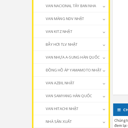
VAN NACIONAL TÂY BAN NHA
VAN MÀNG NDV NHẬT
VAN KITZ NHẬT
BẪY HƠI TLV NHẬT
VAN NHỰA A-SUNG HÀN QUỐC
ĐỒNG HỒ ÁP YAMAMOTO NHẬT
VAN AZBIL NHẬT
VAN SAMYANG HÀN QUỐC
VAN HITACHI NHẬT
CH
Chúng t
NHÀ SẢN XUẤT
đem lại