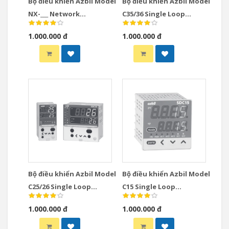
Bộ điều khiển Azbil Model
Bộ điều khiển Azbil Model
NX-___ Network
C35/36 Single Loop
Instrumentation
Controllers
1.000.000 đ
1.000.000 đ
Modules Controllers
Bộ điều khiển Azbil Model
Bộ điều khiển Azbil Model
C25/26 Single Loop
C15 Single Loop
Controllers
Controllers
1.000.000 đ
1.000.000 đ