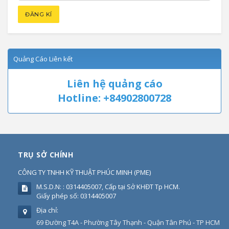
Quảng Cáo Liên kết
Liên hệ quảng cáo
Hotline: +84902800728
TRỤ SỞ CHÍNH
CÔNG TY TNHH KỸ THUẬT PHÚC MINH
(
PME
)
M.S.D.N: : 0314405007, Cấp tại Sở KHĐT Tp HCM.
Giấy phép số: 0314405007
Địa chỉ:
69 Đường T4A - Phường Tây Thạnh - Quận Tân Phú - TP HCM