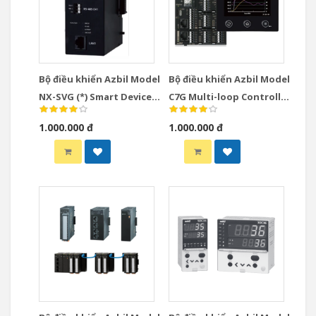
Bộ điều khiển Azbil Model
Bộ điều khiển Azbil Model
NX-SVG (*) Smart Device
C7G Multi-loop Controller
Gateway
with Multifunction
1.000.000 đ
1.000.000 đ
Display Model