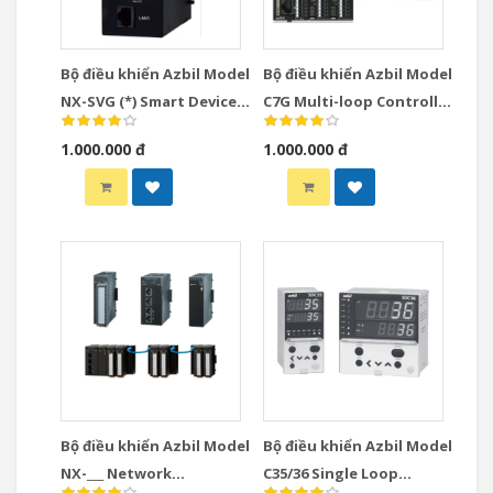
Bộ điều khiển Azbil Model
Bộ điều khiển Azbil Model
NX-SVG (*) Smart Device
C7G Multi-loop Controller
Gateway
with Multifunction
1.000.000 đ
1.000.000 đ
Display Model
Bộ điều khiển Azbil Model
Bộ điều khiển Azbil Model
NX-___ Network
C35/36 Single Loop