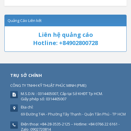
Quảng Cáo Liên kết
Liên hệ quảng cáo
Hotline: +84902800728
TRỤ SỞ CHÍNH
CÔNG TY TNHH KỸ THUẬT PHÚC MINH
(
PME
)
M.S.D.N: : 0314405007, Cấp tại Sở KHĐT Tp HCM.
Giấy phép số: 0314405007
Địa chỉ:
69 Đường T4A - Phường Tây Thạnh - Quận Tân Phú - TP HCM
Điện thoại:
+84-28-3535-2125 – Hotline: +84 0766 22 6161 -
Zalo :0902720814