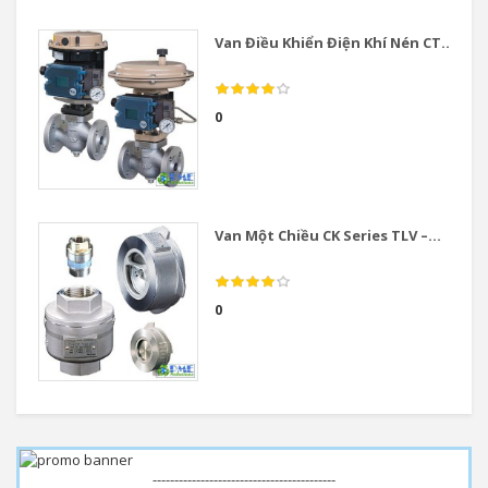
Van Điều Khiển Điện Khí Nén CT...
0
Van Một Chiều CK Series TLV –...
0
------------------------------------------