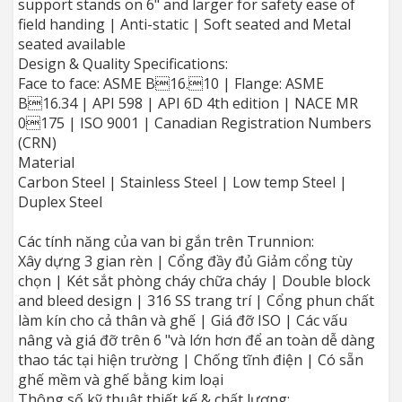
support stands on 6" and larger for safety ease of
field handing | Anti-static | Soft seated and Metal
seated available
Design & Quality Specifications:
Face to face: ASME B16.10 | Flange: ASME
B16.34 | API 598 | API 6D 4th edition | NACE MR
0175 | ISO 9001 | Canadian Registration Numbers
(CRN)
Material
Carbon Steel | Stainless Steel | Low temp Steel |
Duplex Steel
Các tính năng của van bi gắn trên Trunnion:
Xây dựng 3 gian rèn | Cổng đầy đủ Giảm cổng tùy
chọn | Két sắt phòng cháy chữa cháy | Double block
and bleed design | 316 SS trang trí | Cổng phun chất
làm kín cho cả thân và ghế | Giá đỡ ISO | Các vấu
nâng và giá đỡ trên 6 "và lớn hơn để an toàn dễ dàng
thao tác tại hiện trường | Chống tĩnh điện | Có sẵn
ghế mềm và ghế bằng kim loại
Thông số kỹ thuật thiết kế & chất lượng: