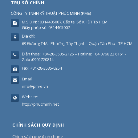
TRỤ SỞ CHÍNH
CÔNG TY TNHH KỸ THUẬT PHÚC MINH
(
PME
)
M.S.D.N: : 0314405007, Cấp tại Sở KHĐT Tp HCM.
Giấy phép số: 0314405007
Địa chỉ:
69 Đường T4A - Phường Tây Thạnh - Quận Tân Phú - TP HCM
Điện thoại:
+84-28-3535-2125 – Hotline: +84 0766 22 6161 -
Zalo :0902720814
Fax:
+84-28-3535-0254
Email:
info@pm-e.vn
Website:
http://phucminh.net
CHÍNH SÁCH QUY ĐỊNH
Chính sách quy định chung