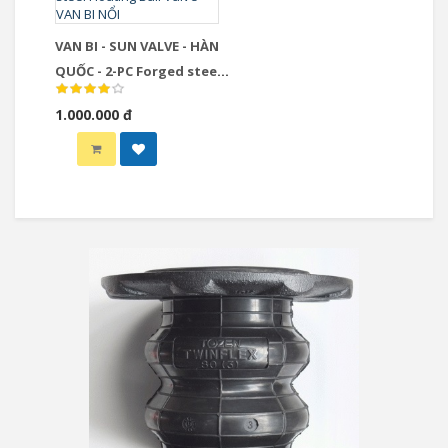
VAN BI - SUN VALVE - HÀN
QUỐC - 2-PC Forged steel
Floating Ball Valve- VAN BI
1.000.000 đ
NỔI