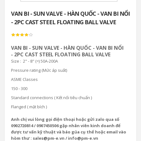
VAN BI - SUN VALVE - HÀN QUỐC - VAN BI NỔI
- 2PC CAST STEEL FLOATING BALL VALVE
VAN BI - SUN VALVE - HÀN QUỐC - VAN BI NỔI
- 2PC CAST STEEL FLOATING BALL VALVE
Size : 2" - 8" (=) 50A-200A
Pressure rating (Mức áp suất)
ASME Classes
150 - 300
Standard connections ( Kết nối tiêu chuẩn )
Flanged ( mặt bích )
Anh chị vui lòng gọi điện thoại hoặc gửi zalo qua số
0902720814 / 0907450506 gặp nhân viên kinh doanh để
được tư vấn kỹ thuật và báo gúa cụ thể hoặc email vào
hòm thư : sales@pm-e.vn / info@pm-e.vn