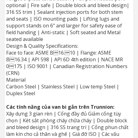
optional | Fire safe | Double block and bleed design|
316 SS trim | Sealant injection ports for both stem
and seats | ISO mounting pads | Lifting lugs and
support stands on 6" and larger for safety ease of
field handing | Anti-static | Soft seated and Metal
seated available
Design & Quality Specifications:
Face to face: ASME B16.10 | Flange: ASME
B16.34 | API 598 | API 6D 4th edition | NACE MR
0175 | ISO 9001 | Canadian Registration Numbers
(CRN)
Material
Carbon Steel | Stainless Steel | Low temp Steel |
Duplex Steel
Các tính năng của van bi gắn trên Trunnion:
Xây dựng 3 gian rèn | Cổng đầy đủ Giảm cổng tùy
chọn | Két sắt phòng cháy chữa cháy | Double block
and bleed design | 316 SS trang trí | Cổng phun chất
làm kín cho cả thân và ghế | Giá đỡ ISO | Các vấu