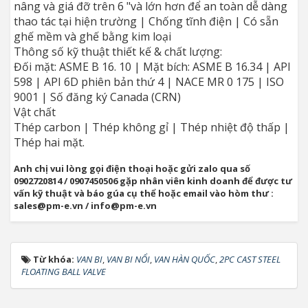
nâng và giá đỡ trên 6 "và lớn hơn để an toàn dễ dàng
thao tác tại hiện trường | Chống tĩnh điện | Có sẵn
ghế mềm và ghế bằng kim loại
Thông số kỹ thuật thiết kế & chất lượng:
Đối mặt: ASME B 16. 10 | Mặt bích: ASME B 16.34 | API
598 | API 6D phiên bản thứ 4 | NACE MR 0 175 | ISO
9001 | Số đăng ký Canada (CRN)
Vật chất
Thép carbon | Thép không gỉ | Thép nhiệt độ thấp |
Thép hai mặt.
Anh chị vui lòng gọi điện thoại hoặc gửi zalo qua số
0902720814 / 0907450506 gặp nhân viên kinh doanh để được tư
vấn kỹ thuật và báo gúa cụ thể hoặc email vào hòm thư :
sales@pm-e.vn / info@pm-e.vn
Từ khóa:
VAN BI
,
VAN BI NỔI
,
VAN HÀN QUỐC
,
2PC CAST STEEL
FLOATING BALL VALVE