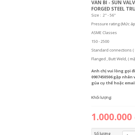
VAN BI - SUN VAL
FORGED STEEL TR
Size : 2" - 56"
Pressure rating (Mức áp
ASME Classes
150 - 2500
Standard connections ( K
Flanged , Butt Weld, ( mặ
Anh chị vui lòng gọi đ
0907450506 gặp nhân 
gúa cụ thể hoặc emai
Khối lượng:
1.000.000
Số lượng