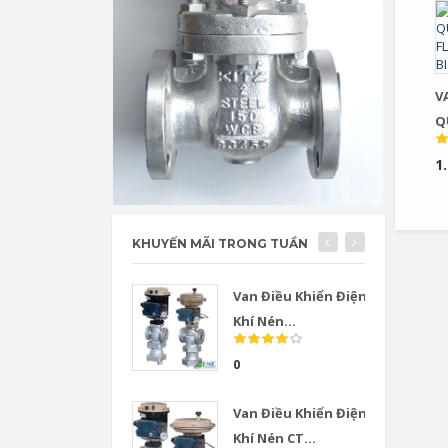
V
Q
F
1
BI
KHUYẾN MÃI TRONG TUẦN
Van Điều Khiển Điện
Khí Nén...
0
Van Điều Khiển Điện
Khí Nén CT...