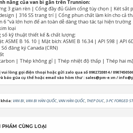
ính năng của van bi gắn trên Trunnion:
ng 3 gian rèn | Cổng đầy đủ Giảm cổng tùy chọn | Két sắt 
design | 316 SS trang trí | Cổng phun chất làm kín cho cả th
n 6 "và lớn hơn để an toàn dễ dàng thao tác tại hiện trườn
im loại
số kỹ thuật thiết kế & chất lượng:
t: ASME B 16. 10 | Mặt bích: ASME B 16.34 | API 598 | API 
| Số đăng ký Canada (CRN)
ất
arbon | Thép không gỉ | Thép nhiệt độ thấp | Thép hai mặ
 vui lòng gọi điện thoại hoặc gửi zalo qua số 0902720814 / 09074505
và báo gúa cụ thể hoặc email vào hòm thư : sales@pm-e.vn / info@
 khóa:
VAN BI
,
VAN BI HÀN QUỐC
,
VAN HÀN QUỐC
,
THEP DUC
,
3-PC FORGED ST
 PHẨM CÙNG LOẠI