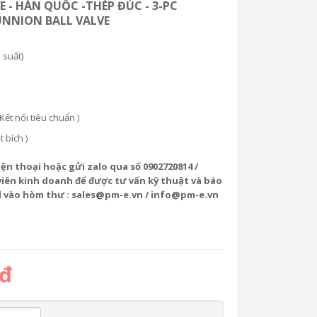
VE - HÀN QUỐC -THÉP ĐÚC - 3-PC
UNNION BALL VALVE
 suất)
ết nối tiêu chuẩn )
t bích )
iện thoại hoặc gửi zalo qua số 0902720814 /
viên kinh doanh để được tư vấn kỹ thuật và báo
l vào hòm thư : sales@pm-e.vn / info@pm-e.vn
 đ