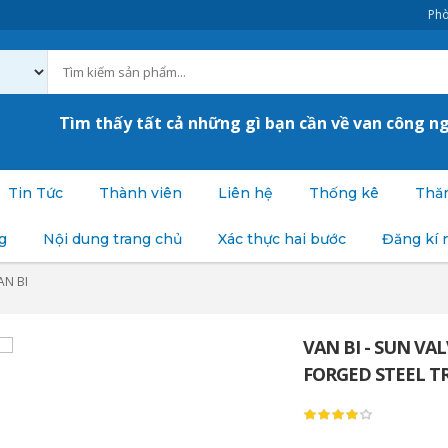
Phò
Tìm thấy tất cả những gì bạn cần về van công n
Tin Tức
Thành viên
Liên hệ
Thống kê
Thăm
g
Nội dung trang chủ
Xác thực hai bước
Đăng kí 
AN BI
VAN BI - SUN VA
FORGED STEEL T