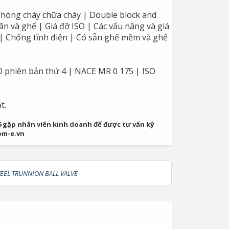
phòng cháy chữa cháy | Double block and
ân và ghế | Giá đỡ ISO | Các vấu nâng và giá
g | Chống tĩnh điện | Có sẵn ghế mềm và ghế
6D phiên bản thứ 4 | NACE MR 0 175 | ISO
t.
06 gặp nhân viên kinh doanh để được tư vấn kỹ
pm-e.vn
EEL TRUNNION BALL VALVE