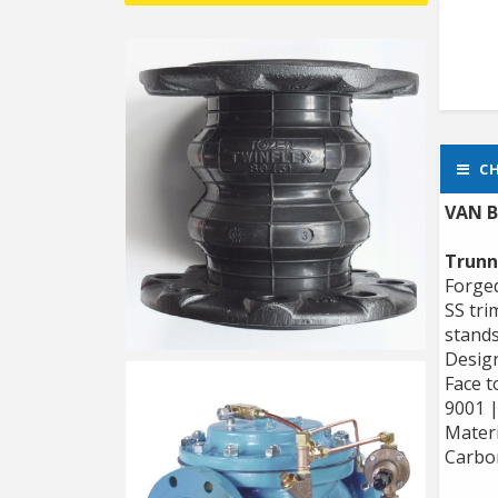
CH
VAN B
Trunn
Forged
SS tri
stands
Design
Face t
9001 
Materi
Carbon