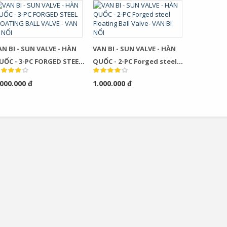
AN BI - SUN VALVE - HÀN
VAN BI - SUN VALVE - HÀN
UỐC - 3-PC FORGED STEEL
QUỐC - 2-PC Forged steel
LOATING BALL VALVE - VAN
Floating Ball Valve- VAN BI
.000.000 đ
1.000.000 đ
 NỔI
NỔI
Bơm Thu Hồi Nước
Van Giảm Áp Hơi TLV
Ngưng TLV...
COSR...
0
0
Bơm Thu Hồi Nước
Van Giảm Áp Hơi TLV
Ngưng Chân...
COS Series...