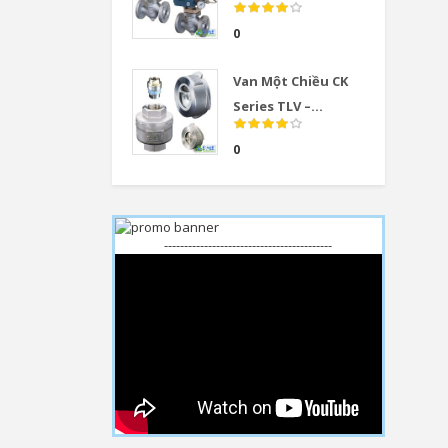
0
Van Một Chiều CK
Series TLV –...
0
------------------------------------------