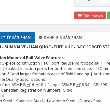
Thêm vào giỏ
I TIẾT SẢN PHẨM
ĐÁNH GIÁ SẢN PHẨM
I - SUN VALVE - HÀN QUỐC -THÉP ĐÚC - 3-PC FORGED ST
ion Mounted Ball Valve Features:
 3-piece construction | Full port Reduce port optional | Fi
m | Sealant injection ports for both stem and seats | ISO m
 on 6" and larger for safety ease of field handing | Anti-stat
 & Quality Specifications:
o face: ASME B16.10 | Flange: ASME B16.34 | API 598 |
| Canadian Registration Numbers (CRN)
al
 Steel | Stainless Steel | Low temp Steel | Duplex Steel