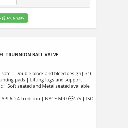
Mua ngay
EEL TRUNNION BALL VALVE
re safe | Double block and bleed design| 316
ounting pads | Lifting lugs and support
ic | Soft seated and Metal seated available
 API 6D 4th edition | NACE MR 0175 | ISO