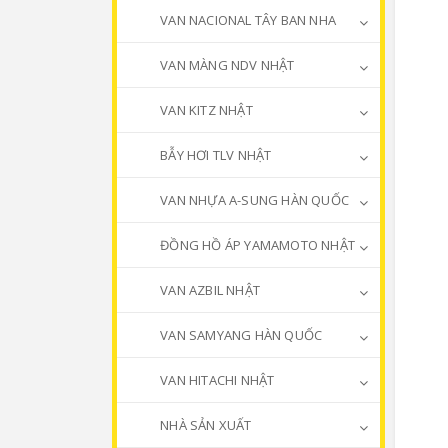
VAN NACIONAL TÂY BAN NHA
VAN MÀNG NDV NHẬT
VAN KITZ NHẬT
BẪY HƠI TLV NHẬT
VAN NHỰA A-SUNG HÀN QUỐC
ĐỒNG HỒ ÁP YAMAMOTO NHẬT
VAN AZBIL NHẬT
VAN SAMYANG HÀN QUỐC
VAN HITACHI NHẬT
NHÀ SẢN XUẤT