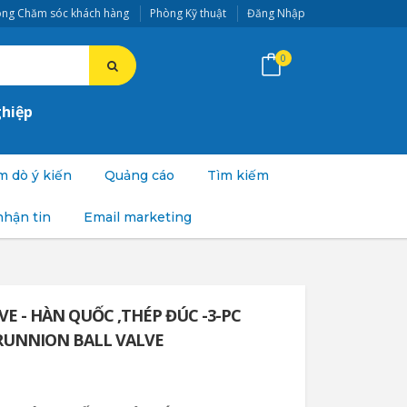
ng Chăm sóc khách hàng
Phòng Kỹ thuật
Đăng Nhập
0
ghiệp
 dò ý kiến
Quảng cáo
Tìm kiếm
nhận tin
Email marketing
LVE - HÀN QUỐC ,THÉP ĐÚC -3-PC
RUNNION BALL VALVE