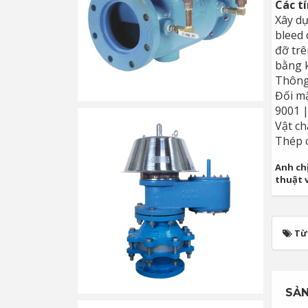
Các t
Xây dự
bleed 
đỡ trê
bằng k
Thông 
Đối mặ
9001 
Vật ch
Thép c
Anh chị
thuật 
Từ
SẢN