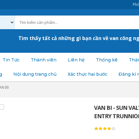
Phò
Tìm thấy tất cả những gì bạn cần về van công n
Tin Tức
Thành viên
Liên hệ
Thống kê
Thăm
g
Nội dung trang chủ
Xác thực hai bước
Đăng kí 
AN BI
VAN BI - SUN VA
ENTRY TRUNNION