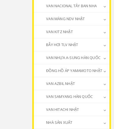
VAN NACIONAL TÂY BAN NHA
VAN MÀNG NDV NHẬT
VAN KITZ NHẬT
BẪY HƠI TLV NHẬT
VAN NHỰA A-SUNG HÀN QUỐC
ĐỒNG HỒ ÁP YAMAMOTO NHẬT
VAN AZBIL NHẬT
VAN SAMYANG HÀN QUỐC
VAN HITACHI NHẬT
NHÀ SẢN XUẤT