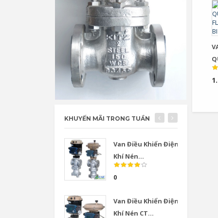
V
Q
F
1
BI
KHUYẾN MÃI TRONG TUẦN
Van Điều Khiển Điện
Khí Nén...
0
Van Điều Khiển Điện
Khí Nén CT...