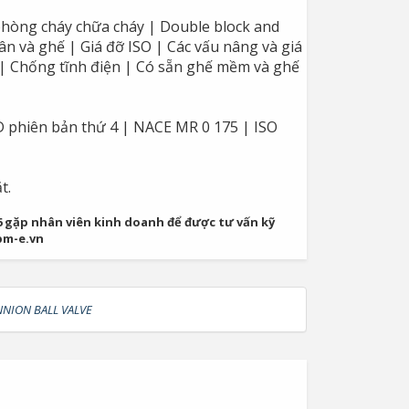
phòng cháy chữa cháy | Double block and
ân và ghế | Giá đỡ ISO | Các vấu nâng và giá
g | Chống tĩnh điện | Có sẵn ghế mềm và ghế
6D phiên bản thứ 4 | NACE MR 0 175 | ISO
t.
06 gặp nhân viên kinh doanh để được tư vấn kỹ
pm-e.vn
NNION BALL VALVE