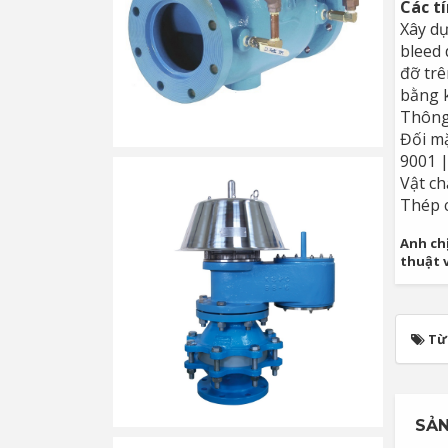
Các t
Xây dự
bleed 
đỡ trê
bằng k
Thông 
Đối mặ
9001 
Vật ch
Thép c
Anh chị
thuật 
Từ
SẢN