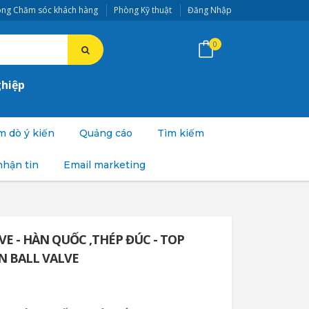
ng Chăm sóc khách hàng
Phòng Kỹ thuật
Đăng Nhập
0
ghiệp
 dò ý kiến
Quảng cáo
Tìm kiếm
nhận tin
Email marketing
LVE - HÀN QUỐC ,THÉP ĐÚC - TOP
 BALL VALVE