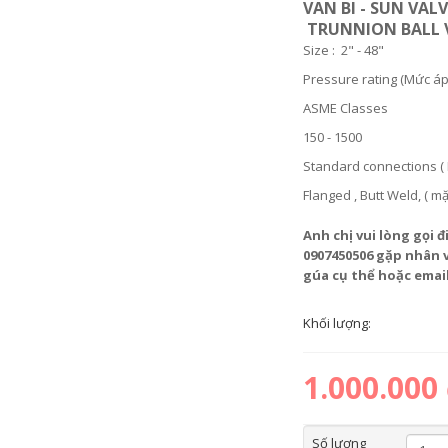
VAN BI - SUN VAL
TRUNNION BALL 
Size : 2" - 48"
Pressure rating (Mức áp
ASME Classes
150 - 1500
Standard connections ( K
Flanged , Butt Weld, ( mặ
Anh chị vui lòng gọi đ
0907450506 gặp nhân 
gúa cụ thể hoặc emai
Khối lượng:
1.000.000
Số lượng