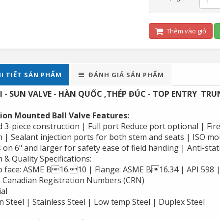
Thêm vào giỏ
I TIẾT SẢN PHẨM
ĐÁNH GIÁ SẢN PHẨM
I - SUN VALVE - HÀN QUỐC ,THÉP ĐÚC - TOP ENTRY TR
ion Mounted Ball Valve Features:
 3-piece construction | Full port Reduce port optional | Fi
m | Sealant injection ports for both stem and seats | ISO m
 on 6" and larger for safety ease of field handing | Anti-stat
 & Quality Specifications:
o face: ASME B16.10 | Flange: ASME B16.34 | API 598 |
| Canadian Registration Numbers (CRN)
al
 Steel | Stainless Steel | Low temp Steel | Duplex Steel