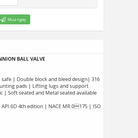
Mua ngay
UNNION BALL VALVE
re safe | Double block and bleed design| 316
ounting pads | Lifting lugs and support
ic | Soft seated and Metal seated available
 API 6D 4th edition | NACE MR 0175 | ISO