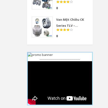
0
Van Một Chiều CK
Series TLV –...
0
------------------------------------------