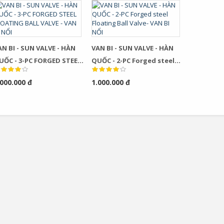
AN BI - SUN VALVE - HÀN
VAN BI - SUN VALVE - HÀN
UỐC - 3-PC FORGED STEEL
QUỐC - 2-PC Forged steel
LOATING BALL VALVE - VAN
Floating Ball Valve- VAN BI
.000.000 đ
1.000.000 đ
 NỔI
NỔI
Bơm Thu Hồi Nước
Van Giảm Áp Hơi TLV
Ngưng TLV...
COSR...
0
0
Bơm Thu Hồi Nước
Van Giảm Áp Hơi TLV
Ngưng Chân...
COS Series...