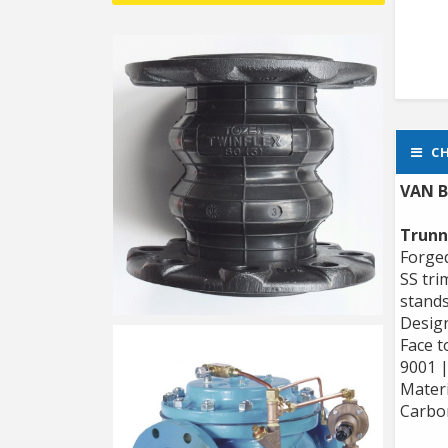
CH
VAN B
Trunn
Forged
SS tri
stands
Design
Face t
9001 
Materi
Carbon