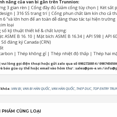
ính năng của van bi gắn trên Trunnion:
ng 3 gian rèn | Cổng đầy đủ Giảm cổng tùy chọn | Két sắt 
design | 316 SS trang trí | Cổng phun chất làm kín cho cả th
n 6 "và lớn hơn để an toàn dễ dàng thao tác tại hiện trườn
im loại
số kỹ thuật thiết kế & chất lượng:
t: ASME B 16. 10 | Mặt bích: ASME B 16.34 | API 598 | API 
| Số đăng ký Canada (CRN)
ất
arbon | Thép không gỉ | Thép nhiệt độ thấp | Thép hai mặ
 vui lòng gọi điện thoại hoặc gửi zalo qua số 0902720814 / 09074505
và báo gúa cụ thể hoặc email vào hòm thư : sales@pm-e.vn / info@
 khóa:
VAN BI
,
VAN BI HÀN QUỐC
,
VAN HÀN QUỐC
,
THEP DUC
,
TOP ENTRY TRU
 PHẨM CÙNG LOẠI