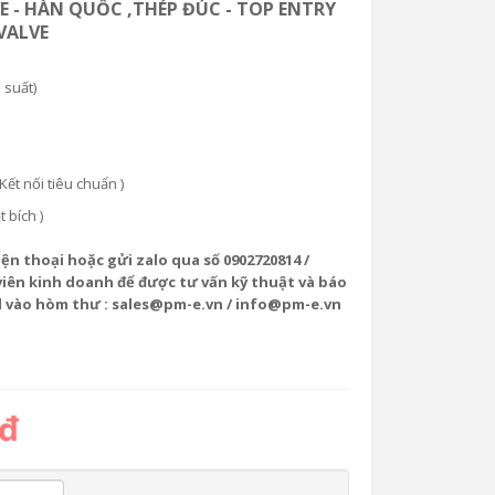
VE - HÀN QUỐC ,THÉP ĐÚC - TOP ENTRY
VALVE
 suất)
ết nối tiêu chuẩn )
t bích )
iện thoại hoặc gửi zalo qua số 0902720814 /
viên kinh doanh để được tư vấn kỹ thuật và báo
l vào hòm thư : sales@pm-e.vn / info@pm-e.vn
 đ