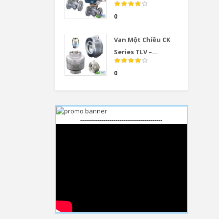
0
Van Một Chiều CK
Series TLV –...
0
------------------------------------------