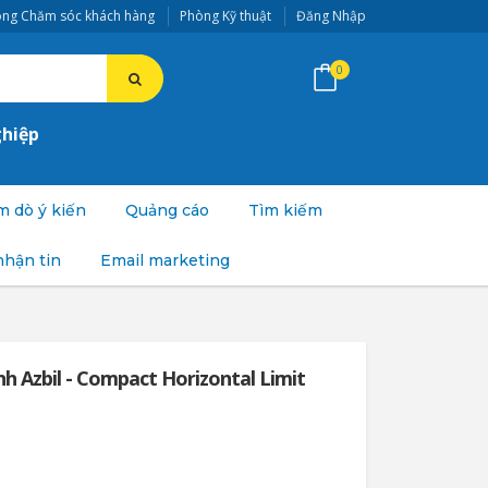
ng Chăm sóc khách hàng
Phòng Kỹ thuật
Đăng Nhập
0
ghiệp
 dò ý kiến
Quảng cáo
Tìm kiếm
nhận tin
Email marketing
nh Azbil - Compact Horizontal Limit