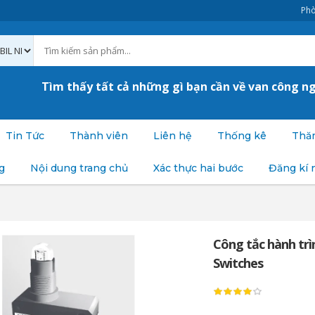
Phò
Tìm thấy tất cả những gì bạn cần về van công n
Tin Tức
Thành viên
Liên hệ
Thống kê
Thăm
g
Nội dung trang chủ
Xác thực hai bước
Đăng kí 
Công tắc hành trì
Switches