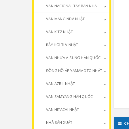
VAN NACIONAL TÂY BAN NHA
VAN MÀNG NDV NHẬT
VAN KITZ NHẬT
BẪY HƠI TLV NHẬT
VAN NHỰA A-SUNG HÀN QUỐC
ĐỒNG HỒ ÁP YAMAMOTO NHẬT
VAN AZBIL NHẬT
VAN SAMYANG HÀN QUỐC
VAN HITACHI NHẬT
NHÀ SẢN XUẤT
CH