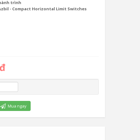
hành trình
Azbil - Compact Horizontal Limit Switches
 đ
Mua ngay