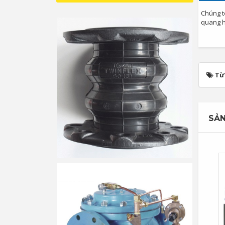
Chúng t
quang họ
Từ
SẢN