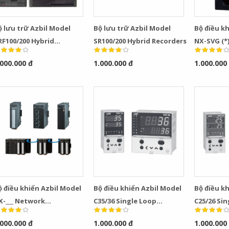
ộ lưu trữ Azbil Model
Bộ lưu trữ Azbil Model
Bộ điều k
RF100/200 Hybrid
SR100/200 Hybrid Recorders
NX-SVG (*
ecorders
Gateway
.000.000 đ
1.000.000 đ
1.000.000
ộ điều khiển Azbil Model
Bộ điều khiển Azbil Model
Bộ điều k
X-___ Network
C35/36 Single Loop
C25/26 Si
nstrumentation Modules
Controllers
Controlle
.000.000 đ
1.000.000 đ
1.000.000
ontrollers