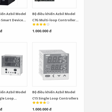
hiển Azbil Model
Bộ điều khiển Azbil Model
) Smart Device
C7G Multi-loop Controller
with Multifunction Display
 đ
1.000.000 đ
Model
hiển Azbil Model
Bộ điều khiển Azbil Model
ngle Loop
C15 Single Loop Controllers
rs
 đ
1.000.000 đ