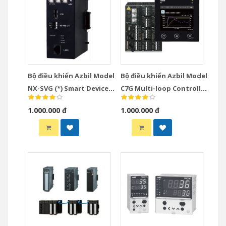
Bộ điều khiển Azbil Model
Bộ điều khiển Azbil Model
NX-SVG (*) Smart Device
C7G Multi-loop Controller
Gateway
with Multifunction
1.000.000 đ
1.000.000 đ
Display Model