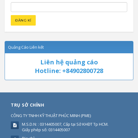
Quảng Cáo Liên kết
Liên hệ quảng cáo
Hotline: +84902800728
TRỤ SỞ CHÍNH
CÔNG TY TNHH KỸ THUẬT PHÚC MINH
(
PME
)
M.S.D.N: : 0314405007, Cấp tại Sở KHĐT Tp HCM.
Giấy phép số: 0314405007