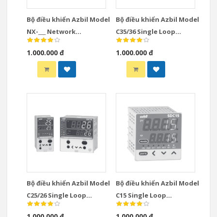
Bộ điều khiển Azbil Model
Bộ điều khiển Azbil Model
NX-___ Network
C35/36 Single Loop
Instrumentation
Controllers
1.000.000 đ
1.000.000 đ
Modules Controllers
Bộ điều khiển Azbil Model
Bộ điều khiển Azbil Model
C25/26 Single Loop
C15 Single Loop
Controllers
Controllers
1.000.000 đ
1.000.000 đ