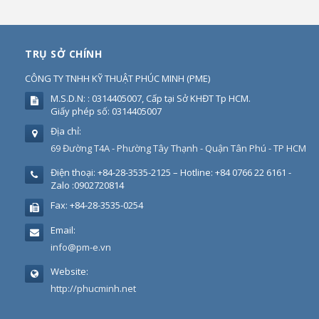
TRỤ SỞ CHÍNH
CÔNG TY TNHH KỸ THUẬT PHÚC MINH
(
PME
)
M.S.D.N: : 0314405007, Cấp tại Sở KHĐT Tp HCM.
Giấy phép số: 0314405007
Địa chỉ:
69 Đường T4A - Phường Tây Thạnh - Quận Tân Phú - TP HCM
Điện thoại:
+84-28-3535-2125 – Hotline: +84 0766 22 6161 -
Zalo :0902720814
Fax:
+84-28-3535-0254
Email:
info@pm-e.vn
Website:
http://phucminh.net