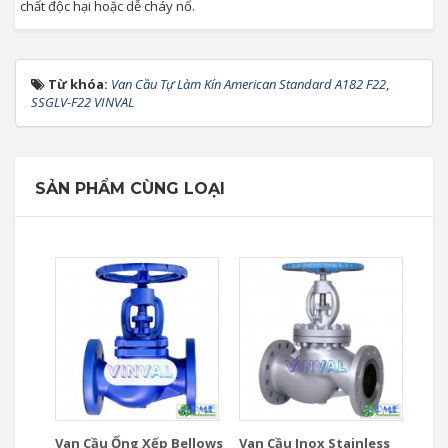
chất độc hại hoặc dễ cháy nổ.
Từ khóa:
Van Cầu Tự Làm Kín American Standard A182 F22
,
SSGLV-F22 VINVAL
SẢN PHẨM CÙNG LOẠI
Van Cầu Ống Xếp Bellows
Van Cầu Inox Stainless