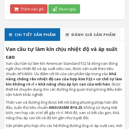
Thêm vào giỏ
Mua ngay
CHI TIẾT SẢN PHẨM
ĐÁNH GIÁ SẢN PHẨM
Van cầu tự làm kín chịu nhiệt độ và áp suất
cao
Van cầu hàn tự làm kín American Standard F22 là dòng van đóng
ngắt chịu nhiệt độ và áp suất siêu cao, được sản xuất theo tiêu
chuẩn API/ANSI. Ưu điểm cốt lõi của sản phẩm tập trung vào
khả
năng chống rão nhiệt độ cao của hợp kim F22 + cơ chế tự làm
kín không rò rỉ + khả năng chịu áp lực cao của mối hàn
, được
thiết kế chuyên dụng cho các đường ống quan trọng trong điều kiện
vận hành khắc nghiệt.
Thân van và đường ống được kết nối bằng phương pháp hàn đối
đầu, tuân thủ tiêu chuẩn
ANSI/ASME B16.25
, không sử dụng mặt
bích, ren hay các vị trí dễ gây rò rỉ. Nhờ đó, van có kết cấu gọn, khả
năng chịu áp cao tốt và độ kín gần như tuyệt đối.
Sản phẩm phù hợp cho các hệ thống đường ống có áp suất cao, môi