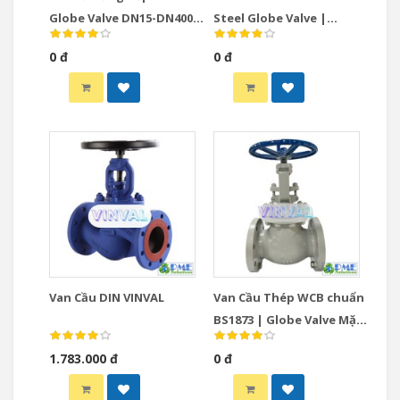
Globe Valve DN15-DN400
Steel Globe Valve |
PN16 PN40 Giá Tốt
PN16/150LB, DN50–DN300
0 đ
0 đ
Van Cầu DIN VINVAL
Van Cầu Thép WCB chuẩn
BS1873 | Globe Valve Mặt
Bích Class 150–600 Chính
1.783.000 đ
0 đ
Hãng VINVAL