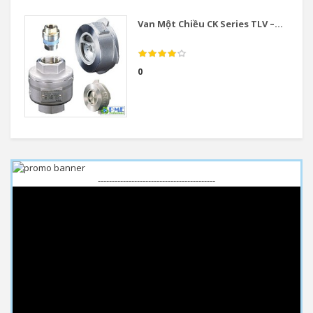
Van Một Chiều CK Series TLV –...
0
------------------------------------------