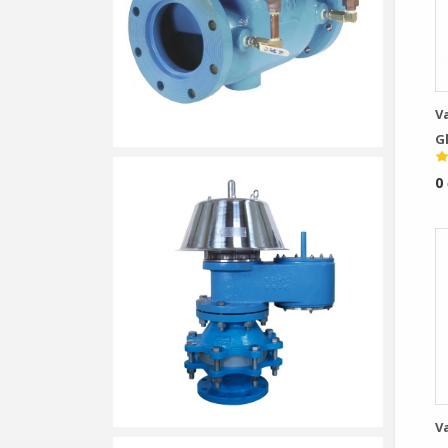
V
G
P
0
V