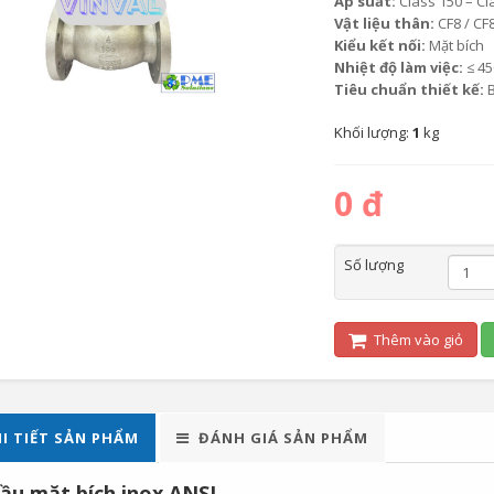
Áp suất:
Class 150 – Cl
Vật liệu thân:
CF8 / CF
Kiểu kết nối:
Mặt bích
Nhiệt độ làm việc:
≤ 45
Tiêu chuẩn thiết kế:
B
Khối lượng:
1
kg
0 đ
Số lượng
Thêm vào giỏ
I TIẾT SẢN PHẨM
ĐÁNH GIÁ SẢN PHẨM
ầu mặt bích inox ANSI