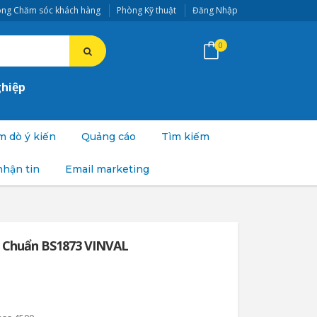
ng Chăm sóc khách hàng
Phòng Kỹ thuật
Đăng Nhập
0
ghiệp
 dò ý kiến
Quảng cáo
Tìm kiếm
nhận tin
Email marketing
u Chuẩn BS1873 VINVAL