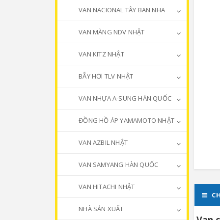
VAN NACIONAL TÂY BAN NHA
VAN MÀNG NDV NHẬT
VAN KITZ NHẬT
BẪY HƠI TLV NHẬT
VAN NHỰA A-SUNG HÀN QUỐC
ĐỒNG HỒ ÁP YAMAMOTO NHẬT
VAN AZBIL NHẬT
VAN SAMYANG HÀN QUỐC
VAN HITACHI NHẬT
CH
NHÀ SẢN XUẤT
Van c