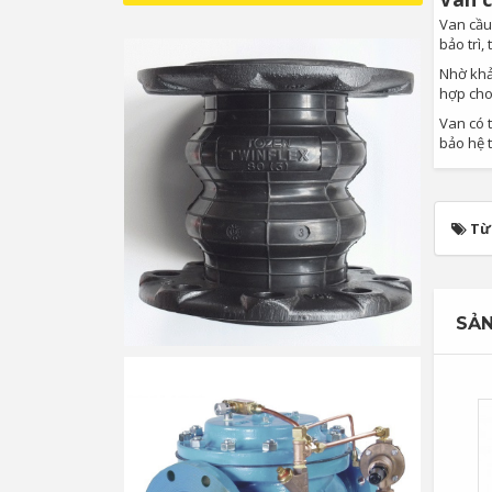
Van cầu
bảo trì,
Nhờ kh
hợp cho
Van có 
bảo hệ 
Từ
SẢN