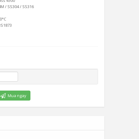
ass 4500
8M / SS304 / SS316
0°C
S1873
Mua ngay