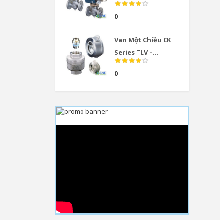
0
Van Một Chiều CK
Series TLV –...
0
------------------------------------------