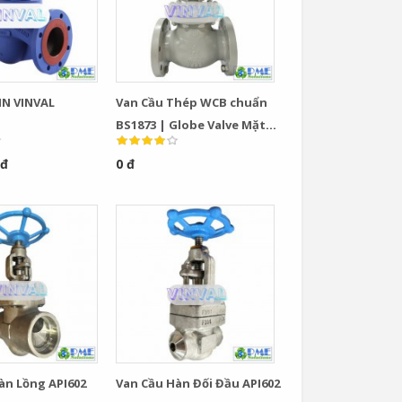
IN VINVAL
Van Cầu Thép WCB chuẩn
BS1873 | Globe Valve Mặt
Bích Class 150–600 Chính
 đ
0 đ
Hãng VINVAL
àn Lồng API602
Van Cầu Hàn Đối Đầu API602