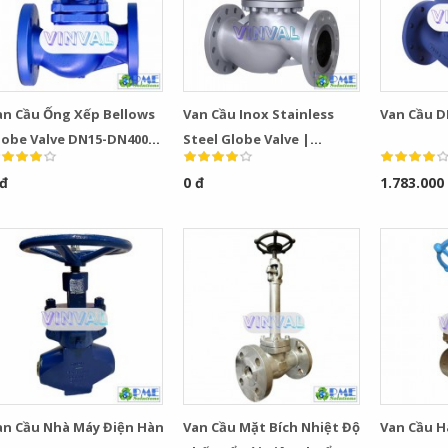
an Cầu Ống Xếp Bellows
Van Cầu Inox Stainless
Van Cầu D
lobe Valve DN15-DN400
Steel Globe Valve |
N16 PN40 Giá Tốt
PN16/150LB, DN50–DN300
 đ
0 đ
1.783.000
an Cầu Nhà Máy Điện Hàn
Van Cầu Mặt Bích Nhiệt Độ
Van Cầu H