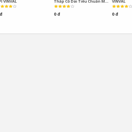
PI VINVAL
Thấp Cổ Dài Tiêu Chuẩn Mỹ
VINVAL
VINVAL
 đ
0 đ
0 đ