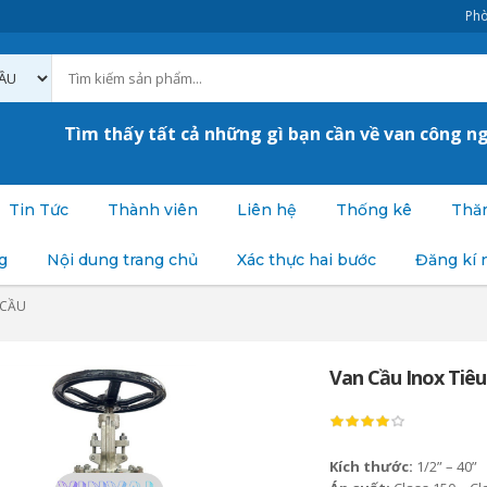
Phò
Tìm thấy tất cả những gì bạn cần về van công n
Tin Tức
Thành viên
Liên hệ
Thống kê
Thăm
g
Nội dung trang chủ
Xác thực hai bước
Đăng kí 
 CẦU
Van Cầu Inox Tiê
Kích thước:
1/2” – 40”