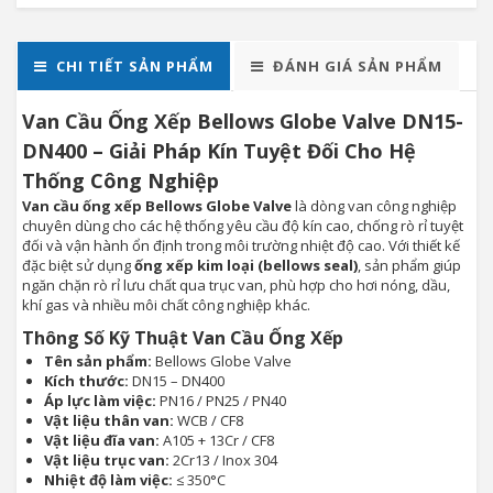
CHI TIẾT SẢN PHẨM
ĐÁNH GIÁ SẢN PHẨM
Van Cầu Ống Xếp Bellows Globe Valve DN15-
DN400 – Giải Pháp Kín Tuyệt Đối Cho Hệ
Thống Công Nghiệp
Van cầu ống xếp Bellows Globe Valve
là dòng van công nghiệp
chuyên dùng cho các hệ thống yêu cầu độ kín cao, chống rò rỉ tuyệt
đối và vận hành ổn định trong môi trường nhiệt độ cao. Với thiết kế
đặc biệt sử dụng
ống xếp kim loại (bellows seal)
, sản phẩm giúp
ngăn chặn rò rỉ lưu chất qua trục van, phù hợp cho hơi nóng, dầu,
khí gas và nhiều môi chất công nghiệp khác.
Thông Số Kỹ Thuật Van Cầu Ống Xếp
Tên sản phẩm:
Bellows Globe Valve
Kích thước:
DN15 – DN400
Áp lực làm việc:
PN16 / PN25 / PN40
Vật liệu thân van:
WCB / CF8
Vật liệu đĩa van:
A105 + 13Cr / CF8
Vật liệu trục van:
2Cr13 / Inox 304
Nhiệt độ làm việc:
≤ 350°C