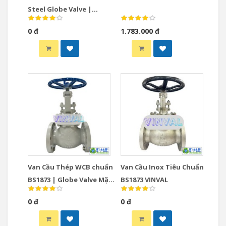
Steel Globe Valve |
PN16/150LB, DN50–DN300
0 đ
1.783.000 đ
Van Cầu Thép WCB chuẩn
Van Cầu Inox Tiêu Chuẩn
BS1873 | Globe Valve Mặt
BS1873 VINVAL
Bích Class 150–600 Chính
0 đ
0 đ
Hãng VINVAL