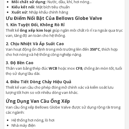
Môi chất sử dụng:
Nước, dầu, khí, hơi nóng...
Kiểu kết nối:
Mặt bích tiêu chuẩn
Xuất xứ:
Nhập khẩu chính hãng
Ưu Điểm Nổi Bật Của Bellows Globe Valve
1. Kín Tuyệt Đối, Không Rò Rỉ
Thiết kế
ống xếp kim loại
giúp ngăn môi chất rò rỉ ra ngoài qua trục
van, tăng độ an toàn cho hệ thống.
2. Chịu Nhiệt Và Áp Suất Cao
Van hoạt động ổn định trong môi trường lên đến
350°C
, thích hợp
cho hơi nóng và hệ thống công nghiệp nặng.
3. Độ Bền Cao
Thân van bằng thép đúc
WCB
hoặc inox
CF8
, chống ăn mòn tốt, tuổi
thọ sử dụng lâu dài.
4. Điều Tiết Dòng Chảy Hiệu Quả
Thiết kế van cầu cho phép đóng mở chính xác và kiểm soát lưu
lượng tốt hơn so với nhiều dòng van khác.
Ứng Dụng Van Cầu Ống Xếp
Van cầu ống xếp Bellows Globe Valve được sử dụng rộng rãi trong
các ngành:
Hệ thống hơi nóng, lò hơi
Nhà máy điện