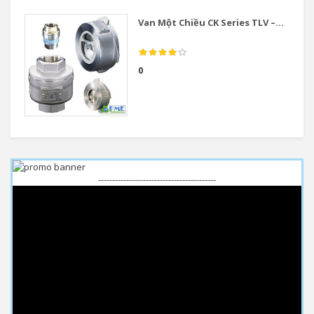
Van Một Chiều CK Series TLV –...
0
------------------------------------------