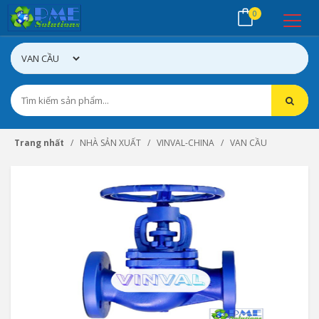
0
Trang nhất
NHÀ SẢN XUẤT
VINVAL-CHINA
VAN CẦU