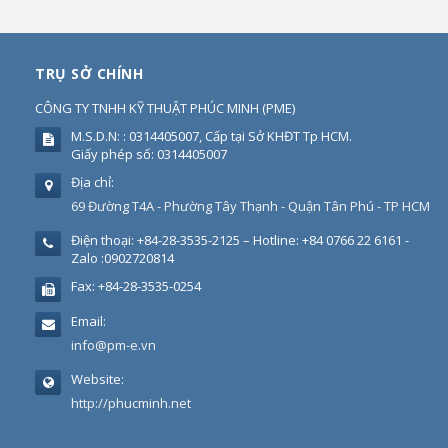
TRỤ SỞ CHÍNH
CÔNG TY TNHH KỸ THUẬT PHÚC MINH
(
PME
)
M.S.D.N: : 0314405007, Cấp tại Sở KHĐT Tp HCM.
Giấy phép số: 0314405007
Địa chỉ:
69 Đường T4A - Phường Tây Thạnh - Quận Tân Phú - TP HCM
Điện thoại:
+84-28-3535-2125 – Hotline: +84 0766 22 6161 -
Zalo :0902720814
Fax:
+84-28-3535-0254
Email:
info@pm-e.vn
Website:
http://phucminh.net