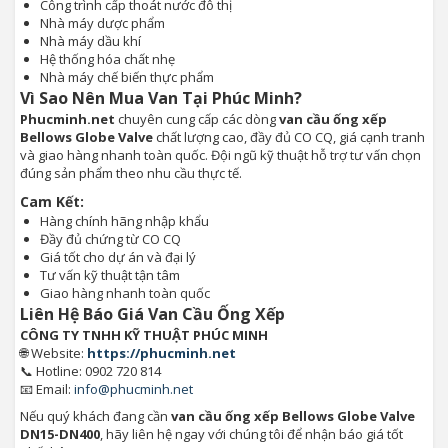
Công trình cấp thoát nước đô thị
Nhà máy dược phẩm
Nhà máy dầu khí
Hệ thống hóa chất nhẹ
Nhà máy chế biến thực phẩm
Vì Sao Nên Mua Van Tại Phúc Minh?
Phucminh.net
chuyên cung cấp các dòng
van cầu ống xếp
Bellows Globe Valve
chất lượng cao, đầy đủ CO CQ, giá cạnh tranh
và giao hàng nhanh toàn quốc. Đội ngũ kỹ thuật hỗ trợ tư vấn chọn
đúng sản phẩm theo nhu cầu thực tế.
Cam Kết:
Hàng chính hãng nhập khẩu
Đầy đủ chứng từ CO CQ
Giá tốt cho dự án và đại lý
Tư vấn kỹ thuật tận tâm
Giao hàng nhanh toàn quốc
Liên Hệ Báo Giá Van Cầu Ống Xếp
CÔNG TY TNHH KỸ THUẬT PHÚC MINH
🌐 Website:
https://phucminh.net
📞 Hotline: 0902 720 814
📧 Email:
info@phucminh.net
Nếu quý khách đang cần
van cầu ống xếp Bellows Globe Valve
DN15-DN400
, hãy liên hệ ngay với chúng tôi để nhận báo giá tốt