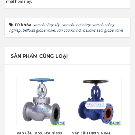
nhất hôm nay.
Từ khóa:
van cầu ống xếp
,
van cầu hơi nóng
,
van cầu công
nghiệp
,
bellows globe valve
,
van cầu kín hơi
,
bellows seal globe valve
SẢN PHẨM CÙNG LOẠI
Van Cầu Inox Stainless
Van Cầu DIN VINVAL