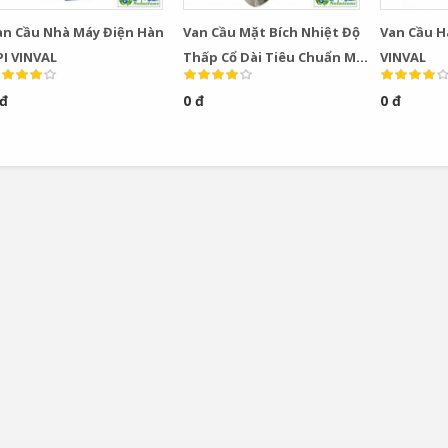
an Cầu Nhà Máy Điện Hàn
Van Cầu Mặt Bích Nhiệt Độ
Van Cầu H
PI VINVAL
Thấp Cổ Dài Tiêu Chuẩn Mỹ
VINVAL
VINVAL
 đ
0 đ
0 đ