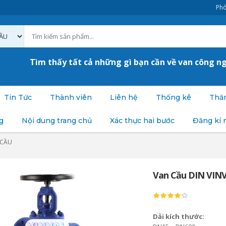
Phò
Tìm thấy tất cả những gì bạn cần về van công n
Tin Tức
Thành viên
Liên hệ
Thống kê
Thăm
g
Nội dung trang chủ
Xác thực hai bước
Đăng kí 
 CẦU
Van Cầu DIN VIN
Dải kích thước: