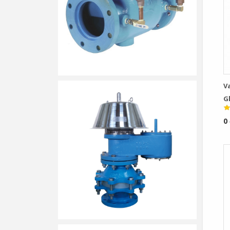
V
G
P
0