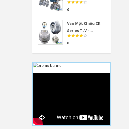
0
Van Một Chiều CK
Series TLV –...
0
------------------------------------------