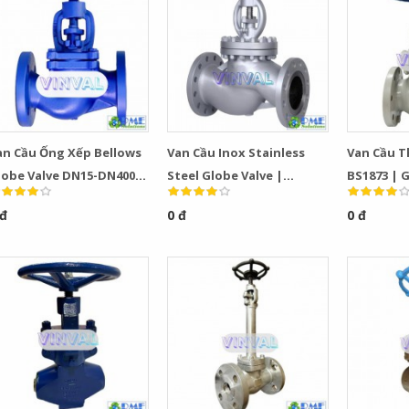
an Cầu Ống Xếp Bellows
Van Cầu Inox Stainless
Van Cầu 
lobe Valve DN15-DN400
Steel Globe Valve |
BS1873 | 
N16 PN40 Giá Tốt
PN16/150LB, DN50–DN300
Bích Class
 đ
0 đ
0 đ
Hãng VIN