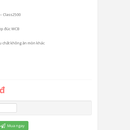
 – Class2500
hép đúc WCB
ưu chất không ăn mòn khác
 đ
Mua ngay