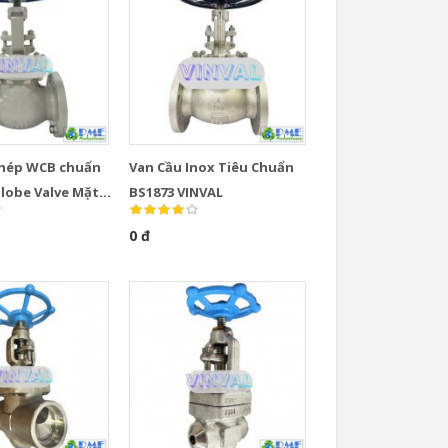
Thép WCB chuẩn
Van Cầu Inox Tiêu Chuẩn
Globe Valve Mặt
BS1873 VINVAL
 150–600 Chính
0 đ
VAL