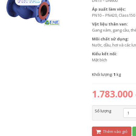
DN15 – DN600
Áp suất làm việc:
PN10 – PN420, Class150
Vật liệu thân van:
Gang xám, gang cầu, t
Môi chất sử dụng:
Nước, dầu, hơi và các l
Kiểu kết nối:
Mặt bích
Khối lượng:
1
kg
1.783.000
Số lượng
Thêm vào giỏ