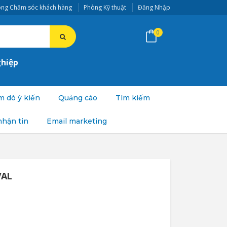
ng Chăm sóc khách hàng
Phòng Kỹ thuật
Đăng Nhập
0
ghiệp
 dò ý kiến
Quảng cáo
Tìm kiếm
nhận tin
Email marketing
VAL