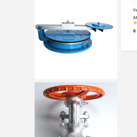
V
A
0