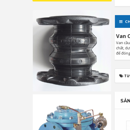
CH
Van 
Van cầu
chất, d
để đóng
Từ
SẢN