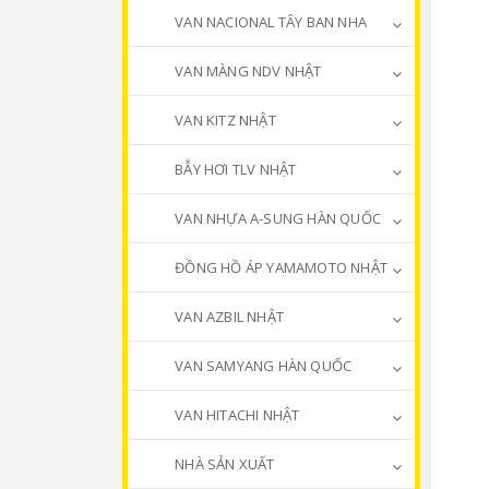
VAN NACIONAL TÂY BAN NHA
VAN MÀNG NDV NHẬT
VAN KITZ NHẬT
BẪY HƠI TLV NHẬT
VAN NHỰA A-SUNG HÀN QUỐC
ĐỒNG HỒ ÁP YAMAMOTO NHẬT
VAN AZBIL NHẬT
VAN SAMYANG HÀN QUỐC
VAN HITACHI NHẬT
NHÀ SẢN XUẤT