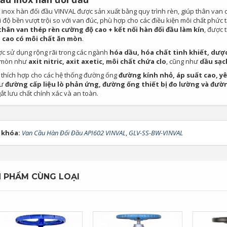
inox hàn đối đầu VINVAL được sản xuất bằng quy trình rèn, giúp thân van có
i độ bền vượt trội so với van đúc, phù hợp cho các điều kiện môi chất phức
hân van thép rèn cường độ cao + kết nối hàn đối đầu làm kín
, được 
à cao có môi chất ăn mòn
.
c sử dụng rộng rãi trong các ngành
hóa dầu, hóa chất tinh khiết, dư
n mòn như
axit nitric, axit axetic, môi chất chứa clo
, cũng như
dầu sạc
t thích hợp cho các hệ thống đường ống
đường kính nhỏ, áp suất cao, yê
hư
đường cấp liệu lò phản ứng, đường ống thiết bị đo lường và đường
t lưu chất chính xác và an toàn.
 khóa:
Van Cầu Hàn Đối Đầu API602 VINVAL
,
GLV-SS-BW-VINVAL
 PHẨM CÙNG LOẠI