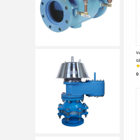
V
G
P
0