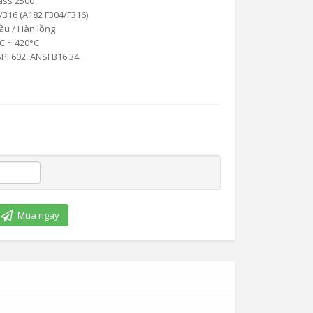
ass 2500
/316 (A182 F304/F316)
ầu / Hàn lồng
C ~ 420°C
PI 602, ANSI B16.34
Mua ngay