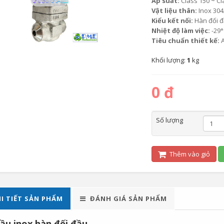
Áp suất:
Class 150 ~ Cl
Vật liệu thân:
Inox 304
Kiểu kết nối:
Hàn đối đ
Nhiệt độ làm việc:
-29°
Tiêu chuẩn thiết kế:
A
Khối lượng:
1
kg
0 đ
Số lượng
Thêm vào giỏ
I TIẾT SẢN PHẨM
ĐÁNH GIÁ SẢN PHẨM
ầu inox hàn đối đầu