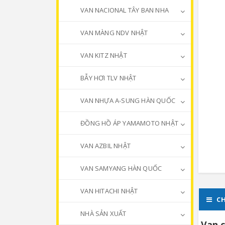
VAN NACIONAL TÂY BAN NHA
VAN MÀNG NDV NHẬT
VAN KITZ NHẬT
BẪY HƠI TLV NHẬT
VAN NHỰA A-SUNG HÀN QUỐC
ĐỒNG HỒ ÁP YAMAMOTO NHẬT
VAN AZBIL NHẬT
VAN SAMYANG HÀN QUỐC
VAN HITACHI NHẬT
CH
NHÀ SẢN XUẤT
Van c