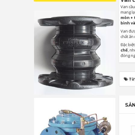
Van cầu 
mang lạ
mòn + t
bình v
Van đượ
chất ă
Đặc biệ
chế
, n
đóng ngắ
Từ
SẢN