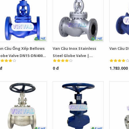
an Cầu Ống Xếp Bellows
Van Cầu Inox Stainless
Van Cầu D
lobe Valve DN15-DN400
Steel Globe Valve |
N16 PN40 Giá Tốt
PN16/150LB, DN50–DN300
 đ
0 đ
1.783.000