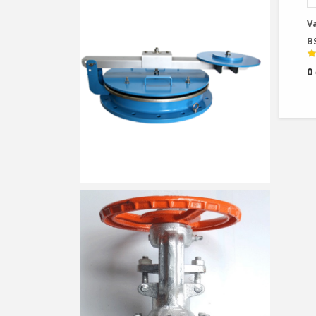
V
B
0