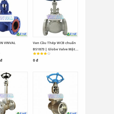
IN VINVAL
Van Cầu Thép WCB chuẩn
BS1873 | Globe Valve Mặt
Bích Class 150–600 Chính
 đ
0 đ
Hãng VINVAL