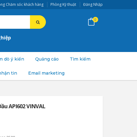
ng Chăm sóc khách hàng
Phòng Kỹ thuật
Đăng Nhập
0
ghiệp
 dò ý kiến
Quảng cáo
Tìm kiếm
nhận tin
Email marketing
Đầu API602 VINVAL