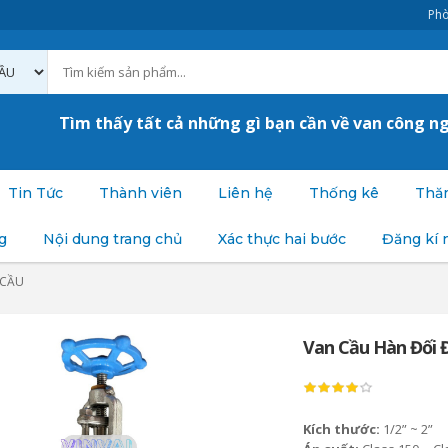
Phò
Tìm thấy tất cả những gì bạn cần về van công n
Tin Tức
Thành viên
Liên hệ
Thống kê
Thăm
g
Nội dung trang chủ
Xác thực hai bước
Đăng kí 
 CẦU
Van Cầu Hàn Đối 
Kích thước:
1/2” ~ 2”