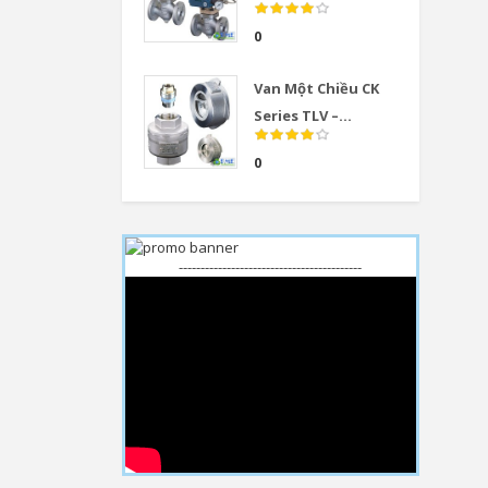
0
Van Một Chiều CK
Series TLV –...
0
------------------------------------------