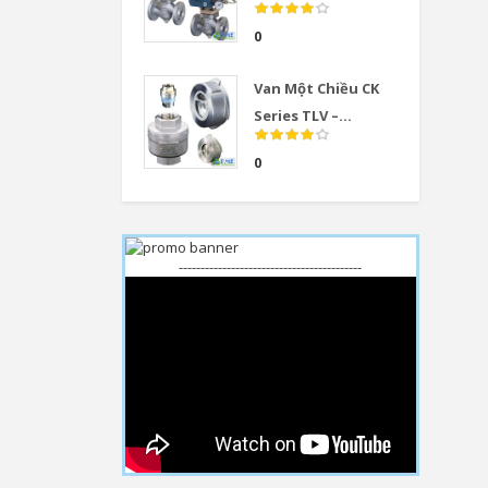
0
Van Một Chiều CK
Series TLV –...
0
------------------------------------------