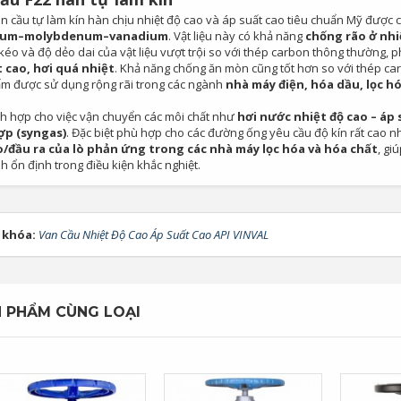
 cầu tự làm kín hàn chịu nhiệt độ cao và áp suất cao tiêu chuẩn Mỹ được ch
ium–molybdenum–vanadium
. Vật liệu này có khả năng
chống rão ở nhiệ
kéo và độ dẻo dai của vật liệu vượt trội so với thép carbon thông thường,
 cao, hơi quá nhiệt
. Khả năng chống ăn mòn cũng tốt hơn so với thép ca
m được sử dụng rộng rãi trong các ngành
nhà máy điện, hóa dầu, lọc h
ch hợp cho việc vận chuyển các môi chất như
hơi nước nhiệt độ cao – áp 
ợp (syngas)
. Đặc biệt phù hợp cho các đường ống yêu cầu độ kín rất cao 
/đầu ra của lò phản ứng trong các nhà máy lọc hóa và hóa chất
, gi
 ổn định trong điều kiện khắc nghiệt.
 khóa:
Van Cầu Nhiệt Độ Cao Áp Suất Cao API VINVAL
 PHẨM CÙNG LOẠI