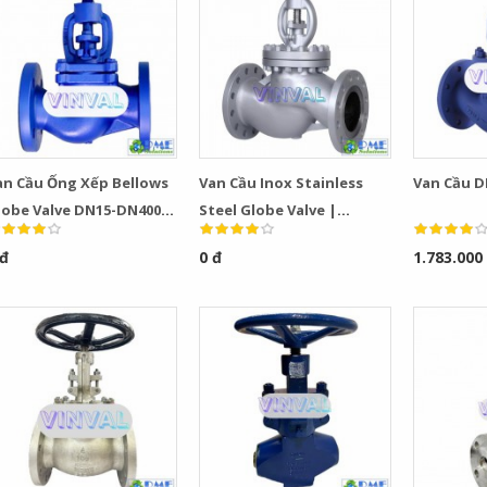
an Cầu Ống Xếp Bellows
Van Cầu Inox Stainless
Van Cầu D
lobe Valve DN15-DN400
Steel Globe Valve |
N16 PN40 Giá Tốt
PN16/150LB, DN50–DN300
 đ
0 đ
1.783.000