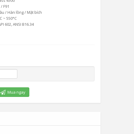
ass 4500
 / F91
u / Hàn lồng / Mặt bích
C ~ 550°C
PI 602, ANSI B16.34
Mua ngay