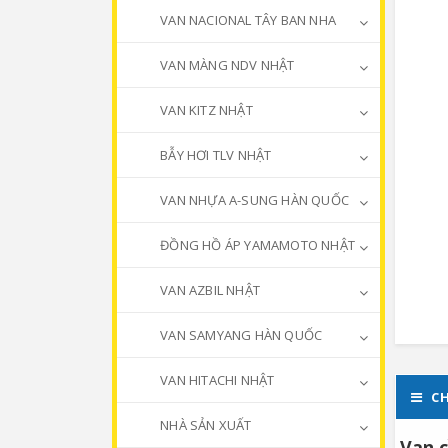
VAN NACIONAL TÂY BAN NHA
VAN MÀNG NDV NHẬT
VAN KITZ NHẬT
BẪY HƠI TLV NHẬT
VAN NHỰA A-SUNG HÀN QUỐC
ĐỒNG HỒ ÁP YAMAMOTO NHẬT
VAN AZBIL NHẬT
VAN SAMYANG HÀN QUỐC
VAN HITACHI NHẬT
CH
NHÀ SẢN XUẤT
Van c