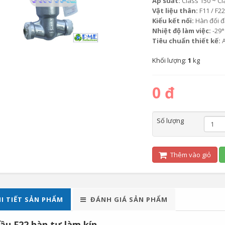
Áp suất:
Class 150 ~ Cl
Vật liệu thân:
F11 / F22
Kiểu kết nối:
Hàn đối đầ
Nhiệt độ làm việc:
-29°
Tiêu chuẩn thiết kế:
A
Khối lượng:
1
kg
0 đ
Số lượng
Thêm vào giỏ
I TIẾT SẢN PHẨM
ĐÁNH GIÁ SẢN PHẨM
ầu F22 hàn tự làm kín