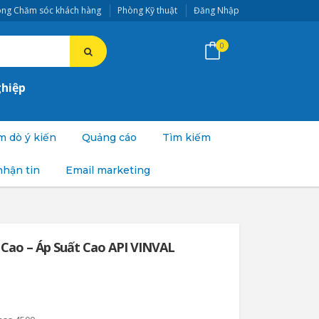
ng Chăm sóc khách hàng
Phòng Kỹ thuật
Đăng Nhập
0
ghiệp
 dò ý kiến
Quảng cáo
Tìm kiếm
nhận tin
Email marketing
 Cao – Áp Suất Cao API VINVAL