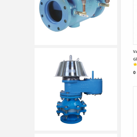
V
G
P
0