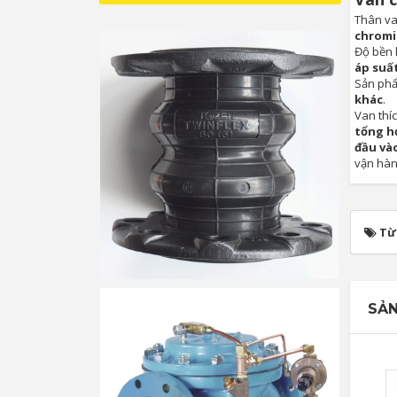
Thân van
chrom
Độ bền 
áp suất
Sản phẩ
khác
.
Van thí
tổng h
đầu vào
vận hành
Từ
SẢN