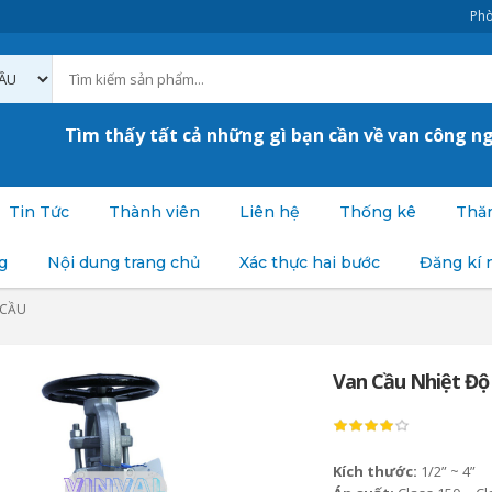
Phò
Tìm thấy tất cả những gì bạn cần về van công n
Tin Tức
Thành viên
Liên hệ
Thống kê
Thăm
g
Nội dung trang chủ
Xác thực hai bước
Đăng kí 
 CẦU
Van Cầu Nhiệt Độ
Kích thước:
1/2” ~ 4”