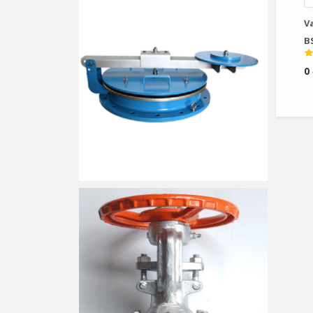
V
B
0