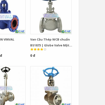
IN VINVAL
Van Cầu Thép WCB chuẩn
BS1873 | Globe Valve Mặt
Bích Class 150–600 Chính
 đ
0 đ
Hãng VINVAL