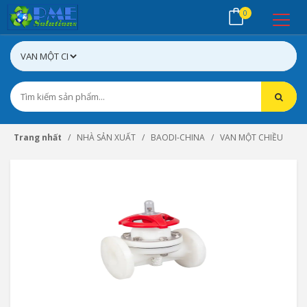
0
Trang nhất
NHÀ SẢN XUẤT
BAODI-CHINA
VAN MỘT CHIỀU