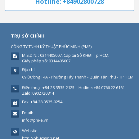
Hotline: +84902800728
TRỤ SỞ CHÍNH
CÔNG TY TNHH KỸ THUẬT PHÚC MINH
(
PME
)
M.S.D.N: : 0314405007, Cấp tại Sở KHĐT Tp HCM.
Giấy phép số: 0314405007
Địa chỉ:
69 Đường T4A - Phường Tây Thạnh - Quận Tân Phú - TP HCM
Điện thoại:
+84-28-3535-2125 – Hotline: +84 0766 22 6161 -
Zalo :0902720814
Fax:
+84-28-3535-0254
Email:
info@pm-e.vn
Website:
http://phucminh.net