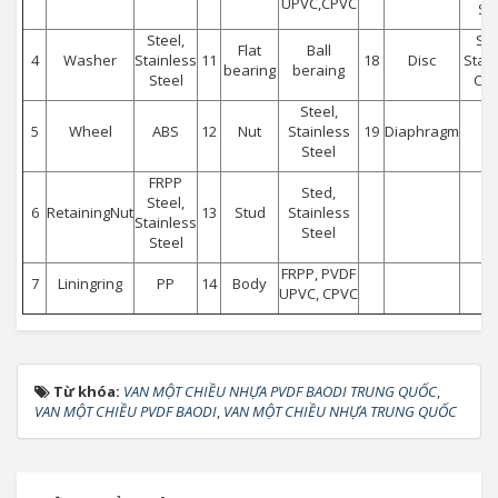
UPVC,CPVC
St
Steel,
Ste
Flat
Ball
4
Washer
Stainless
11
18
Disc
Stai
bearing
beraing
Steel
C.I.
Steel,
5
Wheel
ABS
12
Nut
Stainless
19
Diaphragm
F
Steel
FRPP
Sted,
Steel,
6
RetainingNut
13
Stud
Stainless
Stainless
Steel
Steel
FRPP, PVDF
7
Liningring
PP
14
Body
UPVC, CPVC
Từ khóa:
VAN MỘT CHIỀU NHỰA PVDF BAODI TRUNG QUỐC
,
VAN MỘT CHIỀU PVDF BAODI
,
VAN MỘT CHIỀU NHỰA TRUNG QUỐC