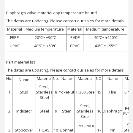
Diaphragm valve material app temperature bound
The datas are updating. Please contact our sales for more details
Material
Medium temperature
Material
Medium temperature
FRPP
-20℃~ +90℃
PVDF
-40℃~ +120℃
UPVC
-40℃ ~ +60℃
CPVC
-40℃ ~ +95℃
Part material list
The datas are updating. Please contact our sales for more details
No.
Material
No.
Name
Material
NO.
Name
Mate
Name
Steel,
1
Stud
Stainless
8
YokeNut
HT300 Steel
15
Flim
EPDM
Steel
Steel,
F46.
2
Indicator
Steel
9
Stem
Stainless
16
Diaphragm
PVDF
Steel
Ste
FRPP,PVDF
3
Stopcover
PC.AS
10
Bonnet
17
Pin
Stai