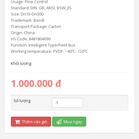
Usage: Flow Control
Standard: DIN, GB, ANSI, BSW, JIS
Size: Dn15-Dn300
Trademark: Baodi
Transport Package: Carton
Origin: China
HS Code: 8481804090
Function: Intelligent Type/Field Bus
Working temperature: PVDF- ~40ºC- 120ºC
Khối lượng:
1.000.000 đ
Số lượng
Thêm vào giỏ
Mua ngay