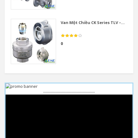
Van Một Chiều CK Series TLV –...
0
------------------------------------------