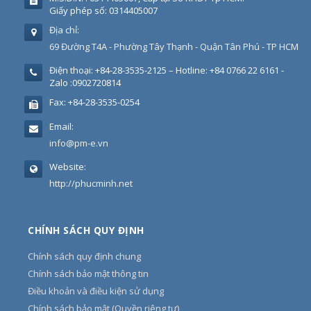
Giấy phép số: 0314405007
Địa chỉ:
69 Đường T4A - Phường Tây Thạnh - Quận Tân Phú - TP HCM
Điện thoại:
+84-28-3535-2125 – Hotline: +84 0766 22 6161 -
Zalo :0902720814
Fax:
+84-28-3535-0254
Email:
info@pm-e.vn
Website:
http://phucminh.net
CHÍNH SÁCH QUY ĐỊNH
Chính sách quy định chung
Chính sách bảo mật thông tin
Điều khoản và điều kiện sử dụng
Chính sách bảo mật (Quyền riêng tư)