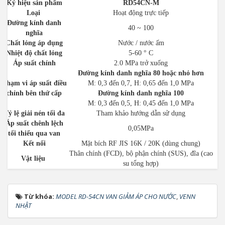
Ký hiệu sản phẩm
RD54CN-M
Loại
Hoạt động trực tiếp
Đường kính danh
40 ~ 100
nghĩa
Chất lỏng áp dụng
Nước / nước ấm
Nhiệt độ chất lỏng
5-60 ° C
Áp suất chính
2.0 MPa trở xuống
Đường kính danh nghĩa 80 hoặc nhỏ hơn
Phạm vi áp suất điều
M: 0,3 đến 0,7, H: 0,65 đến 1,0 MPa
chỉnh bên thứ cấp
Đường kính danh nghĩa 100
M: 0,3 đến 0,5, H: 0,45 đến 1,0 MPa
Tỷ lệ giải nén tối đa
Tham khảo hướng dẫn sử dụng
Áp suất chênh lệch
0,05MPa
tối thiểu qua van
Kết nối
Mặt bích RF JIS 16K / 20K (dùng chung)
Thân chính (FCD), bộ phận chính (SUS), đĩa (cao
Vật liệu
su tổng hợp)
Từ khóa:
MODEL RD-54CN VAN GIẢM ÁP CHO NƯỚC
,
VENN
NHẬT