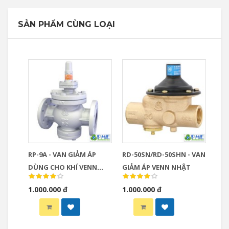
SẢN PHẨM CÙNG LOẠI
RP-9A - VAN GIẢM ÁP
RD-50SN/RD-50SHN - VAN
DÙNG CHO KHÍ VENN
GIẢM ÁP VENN NHẬT
NHẬT
1.000.000 đ
1.000.000 đ