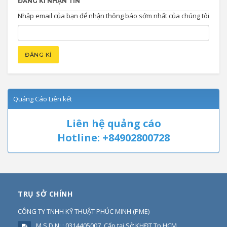
ĐĂNG KÍ NHẬN TIN
Nhập email của bạn để nhận thông báo sớm nhất của chúng tôi
Quảng Cáo Liên kết
Liên hệ quảng cáo
Hotline: +84902800728
TRỤ SỞ CHÍNH
CÔNG TY TNHH KỸ THUẬT PHÚC MINH
(
PME
)
M.S.D.N: : 0314405007, Cấp tại Sở KHĐT Tp HCM.