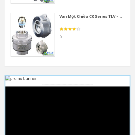
Van Một Chiều CK Series TLV –...
0
------------------------------------------