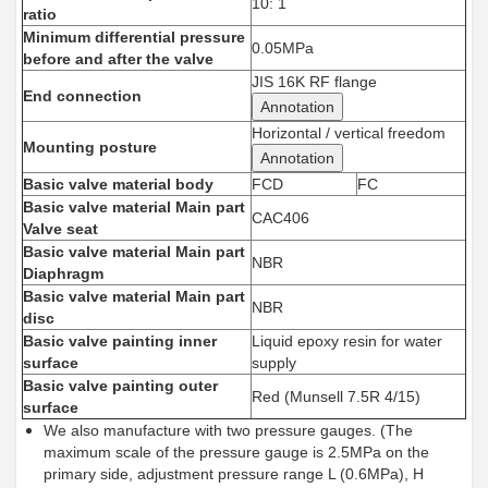
10: 1
ratio
Minimum differential pressure
0.05MPa
before and after the valve
JIS 16K RF flange
End connection
Annotation
Horizontal / vertical freedom
Mounting posture
Annotation
Basic valve material body
FCD
FC
Basic valve material Main part
CAC406
Valve seat
Basic valve material Main part
NBR
Diaphragm
Basic valve material Main part
NBR
disc
Basic valve painting inner
Liquid epoxy resin for water
surface
supply
Basic valve painting outer
Red (Munsell 7.5R 4/15)
surface
We also manufacture with two pressure gauges. (The
maximum scale of the pressure gauge is 2.5MPa on the
primary side, adjustment pressure range L (0.6MPa), H