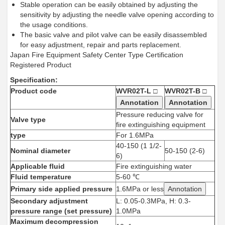
Stable operation can be easily obtained by adjusting the
sensitivity by adjusting the needle valve opening according to
the usage conditions.
The basic valve and pilot valve can be easily disassembled
for easy adjustment, repair and parts replacement.
Japan Fire Equipment Safety Center Type Certification
Registered Product
Specification:
Product code
WVR02T-L □
WVR02T-B □
Annotation
Annotation
Pressure reducing valve for
Valve type
fire extinguishing equipment
type
For 1.6MPa
40-150 (1 1/2-
Nominal diameter
50-150 (2-6)
6)
Applicable fluid
Fire extinguishing water
Fluid temperature
5-60 ℃
Primary side applied pressure
1.6MPa or less
Annotation
Secondary adjustment
L: 0.05-0.3MPa, H: 0.3-
pressure range (set pressure)
1.0MPa
Maximum decompression