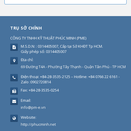
TRỤ SỞ CHÍNH
CÔNG TY TNHH KỸ THUẬT PHÚC MINH
(
PME
)
M.S.D.N: : 0314405007, Cấp tại Sở KHĐT Tp HCM.
Giấy phép số: 0314405007
Địa chỉ:
69 Đường T4A - Phường Tây Thạnh - Quận Tân Phú - TP HCM
Điện thoại:
+84-28-3535-2125 – Hotline: +84 0766 22 6161 -
Zalo :0902720814
Fax:
+84-28-3535-0254
Email:
info@pm-e.vn
Website:
http://phucminh.net