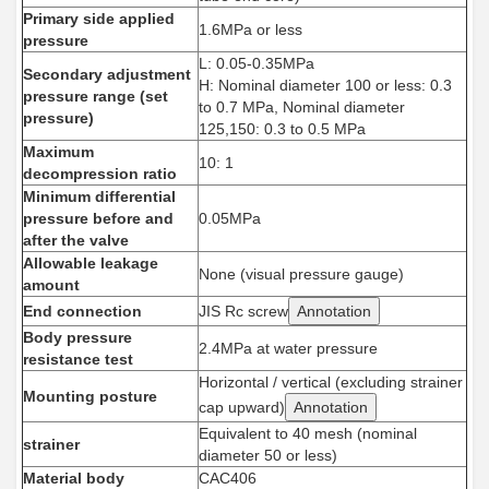
Primary side applied
1.6MPa or less
pressure
L: 0.05-0.35MPa
Secondary adjustment
H: Nominal diameter 100 or less: 0.3
pressure range (set
to 0.7 MPa, Nominal diameter
pressure)
125,150: 0.3 to 0.5 MPa
Maximum
10: 1
decompression ratio
Minimum differential
pressure before and
0.05MPa
after the valve
Allowable leakage
None (visual pressure gauge)
amount
End connection
JIS Rc screw
Annotation
Body pressure
2.4MPa at water pressure
resistance test
Horizontal / vertical (excluding strainer
Mounting posture
cap upward)
Annotation
Equivalent to 40 mesh (nominal
strainer
diameter 50 or less)
Material body
CAC406