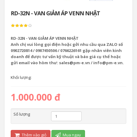
RD-32N - VAN GIẢM ÁP VENN NHẬT
RD-32N - VAN GIẢM ÁP VENN NHẬT
Anh chị vui lòng gọi điện hoặc gởi nhu cầu qua ZALO số
0902720814 / 0907450506 / 0766226161 gặp nhân viên kinh
doanh để được tư vấn kỹ thuật và báo giá cụ thể hoặc
gửi email vào hòm thư: sales@pm-e.vn / info@pm-e.vn.
Khối lượng:
1.000.000 đ
Số lượng
Thêm vào giỏ
Mua ngay