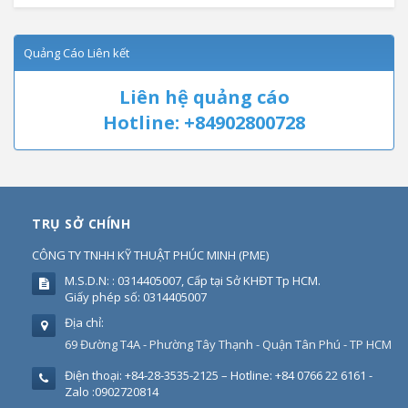
Quảng Cáo Liên kết
Liên hệ quảng cáo
Hotline: +84902800728
TRỤ SỞ CHÍNH
CÔNG TY TNHH KỸ THUẬT PHÚC MINH
(
PME
)
M.S.D.N: : 0314405007, Cấp tại Sở KHĐT Tp HCM.
Giấy phép số: 0314405007
Địa chỉ:
69 Đường T4A - Phường Tây Thạnh - Quận Tân Phú - TP HCM
Điện thoại:
+84-28-3535-2125 – Hotline: +84 0766 22 6161 -
Zalo :0902720814