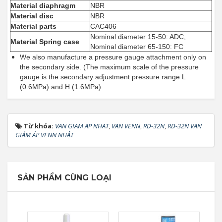
Material diaphragm
NBR
Material disc
NBR
Material parts
CAC406
Nominal diameter 15-50: ADC,
Material Spring case
Nominal diameter 65-150: FC
We also manufacture a pressure gauge attachment only on
the secondary side. (The maximum scale of the pressure
gauge is the secondary adjustment pressure range L
(0.6MPa) and H (1.6MPa)
Từ khóa:
VAN GIAM AP NHAT
,
VAN VENN
,
RD-32N
,
RD-32N VAN
GIẢM ÁP VENN NHẬT
SẢN PHẨM CÙNG LOẠI