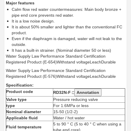
Major features
Calm flow red water countermeasures: Main body bronze +
pipe end core prevents red water.
It is a low noise design.
It is about 50% smaller and lighter than the conventional FC
product.
Even if the diaphragm is damaged, water will not leak to the
outside.
It has a built-in strainer. (Nominal diameter 50 or less)
Water Supply Law Performance Standard Certification
Registered Product (E-654)Withstand voltageLeachDurable
Water Supply Law Performance Standard Certification
Registered Product (E-576)Withstand voltageLeachDurable
Specification:
Product code
RD32N-F □
Annotation
Valve type
Pressure reducing valve
type
For 1.6MPa or less
Nominal diameter
15-50 (1/2-2)
Applicable fluid
Water / hot water
5 to 90 ° C (5 to 40 ° C when using a
Fluid temperature
tube end core)