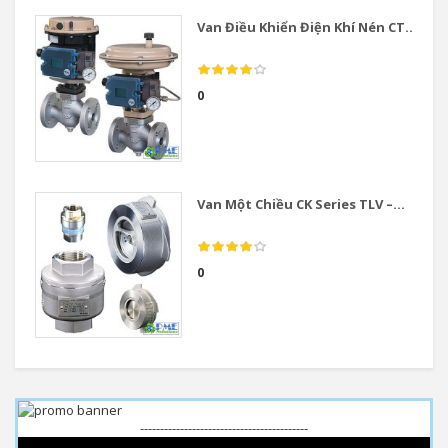
Van Điều Khiển Điện Khí Nén CT...
0
Van Một Chiều CK Series TLV –...
0
------------------------------------------