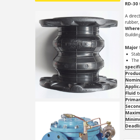
RD-30 
A direc
rubber,
Where 
Buildi
Major 
Stab
The 
specif
Produ
Nomin
Applic
Fluid 
Primar
Secon
Maxim
Minimu
Deadli