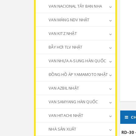
VAN NACIONAL TÂY BAN NHA
VAN MÀNG NDV NHẬT
VAN KITZ NHẬT
BẪY HƠI TLV NHẬT
VAN NHỰA A-SUNG HÀN QUỐC
ĐỒNG HỒ ÁP YAMAMOTO NHẬT
VAN AZBIL NHẬT
VAN SAMYANG HÀN QUỐC
VAN HITACHI NHẬT
CH
NHÀ SẢN XUẤT
RD-30