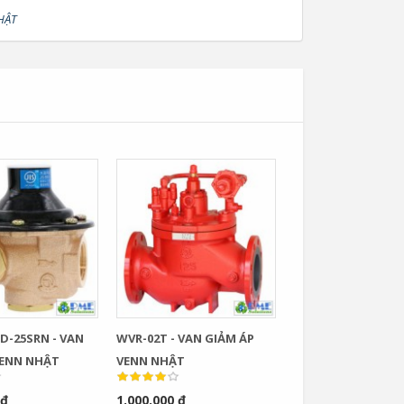
HẬT
D-25SRN - VAN
WVR-02T - VAN GIẢM ÁP
VENN NHẬT
VENN NHẬT
 đ
1.000.000 đ