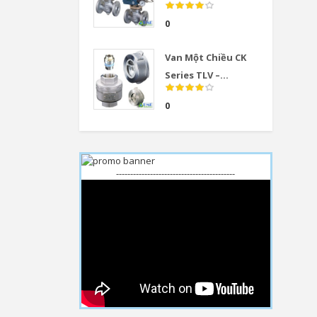
0
Van Một Chiều CK
Series TLV –...
0
------------------------------------------