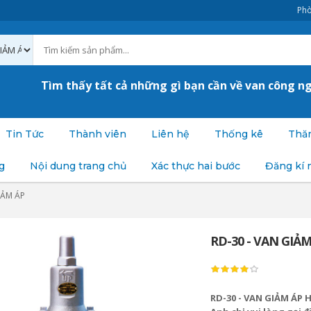
Phò
Tìm thấy tất cả những gì bạn cần về van công n
Tin Tức
Thành viên
Liên hệ
Thống kê
Thăm
g
Nội dung trang chủ
Xác thực hai bước
Đăng kí 
IẢM ÁP
RD-30 - VAN GIẢ
RD-30 - VAN GIẢM ÁP