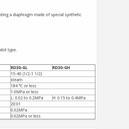
pting a diaphragm made of special synthetic
ilot type.
RD30-GL
RD30-GH
15-40 (1/2-1 1/2)
steam
184 ℃ or less
1.0MPa or less
L: 0.02 to 0.2MPa
H: 0.15 to 0.4MPa
20:01
0.02MPa
0.02MPa or less