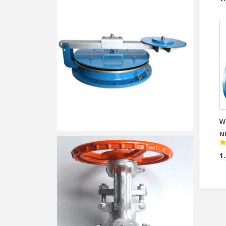
W
N
1