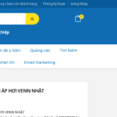
ng Chăm sóc khách hàng
Phòng Kỹ thuật
Đăng Nhập
0
ghiệp
 dò ý kiến
Quảng cáo
Tìm kiếm
nhận tin
Email marketing
M ÁP HƠI VENN NHẬT
 HƠI VENN NHẬT