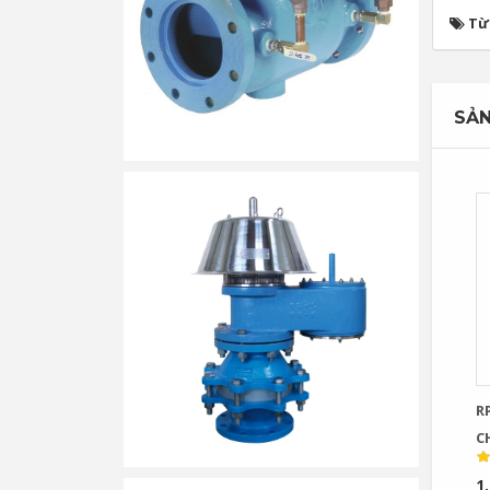
Từ
SẢN
R
C
1