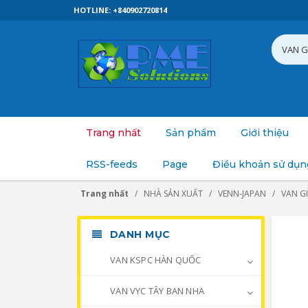
HOTLINE: +840902720814
Trang nhất
Sản phẩm
Giới thiệu
RSS-feeds
Page
Điều khoản sử dụn
Trang nhất
NHÀ SẢN XUẤT
VENN-JAPAN
VAN G
DANH MỤC
VAN KSPC HÀN QUỐC
VAN VYC TÂY BAN NHA