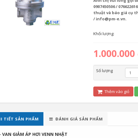
Anh chị vui lòng gọ
0907450506 / 076622616
thuật và báo giá cụ 
/ info@pm-e.vn.
Khối lượng:
1.000.000
Số lượng
Thêm vào giỏ
I TIẾT SẢN PHẨM
ĐÁNH GIÁ SẢN PHẨM
 - VAN GIẢM ÁP HƠI VENN NHẬT