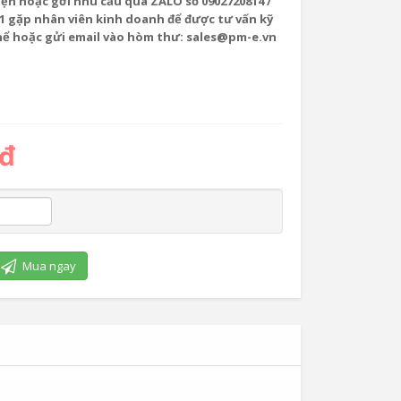
i điện hoặc gởi nhu cầu qua ZALO số 0902720814 /
1 gặp nhân viên kinh doanh để được tư vấn kỹ
thể hoặc gửi email vào hòm thư: sales@pm-e.vn
 đ
Mua ngay