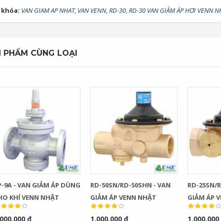
 khóa:
VAN GIAM AP NHAT
,
VAN VENN
,
RD-30
,
RD-30 VAN GIẢM ÁP HƠI VENN N
 PHẨM CÙNG LOẠI
P-9A - VAN GIẢM ÁP DÙNG
RD-50SN/RD-50SHN - VAN
RD-25SN/R
HO KHÍ VENN NHẬT
GIẢM ÁP VENN NHẬT
GIẢM ÁP 
.000.000 đ
1.000.000 đ
1.000.000