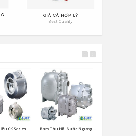
NG
GIÁ CẢ HỢP LÝ
Best Quality
ều CK Series...
Bơm Thu Hồi Nước Ngưng...
Bơm Thu Hồi Nướ