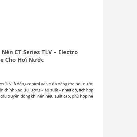
Van Cầu Ống Xếp
TLV BE1 –...
0
 Nén CT Series TLV – Electro
ve Cho Hơi Nước
es TLV là dòng control valve đa năng cho hơi, nước
iển chính xác lưu lượng – áp suất – nhiệt độ, tích hợp
ơ cấu truyền động khí nén hiệu suất cao, phù hợp hệ