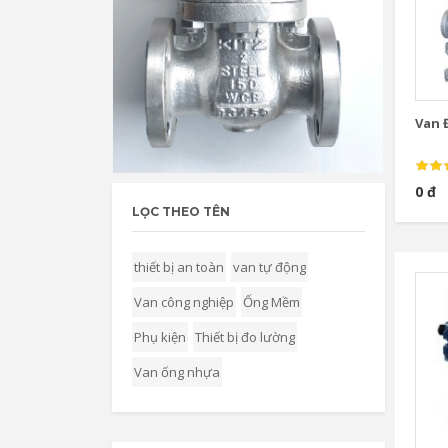
Van Đ
0 đ
LỌC THEO TÊN
thiết bị an toàn
van tự động
Van công nghiệp
Ống Mềm
Phụ kiện
Thiết bị đo lường
Van ống nhựa