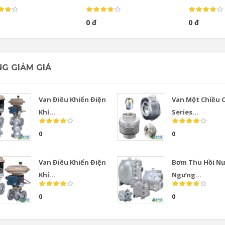
0 đ
0 đ
G GIẢM GIÁ
Van Điều Khiển Điện
Van Một Chiều 
Khí...
Series...
0
0
Van Điều Khiển Điện
Bơm Thu Hồi N
Khí...
Ngưng...
0
0