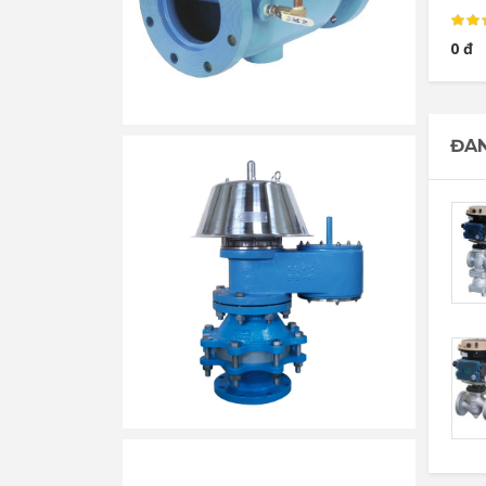
0 đ
ĐAN