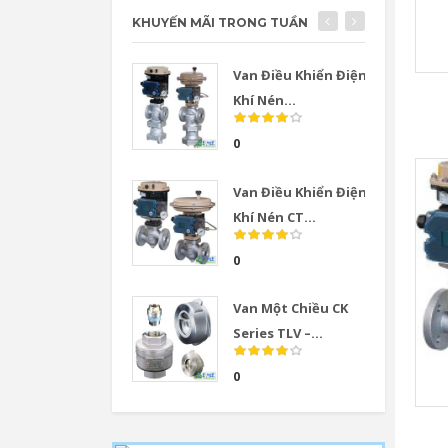
KHUYẾN MÃI TRONG TUẦN
Van Điều Khiển Điện
Khí Nén...
0
Van Điều Khiển Điện
Khí Nén CT...
0
Van Một Chiều CK
Series TLV –...
0