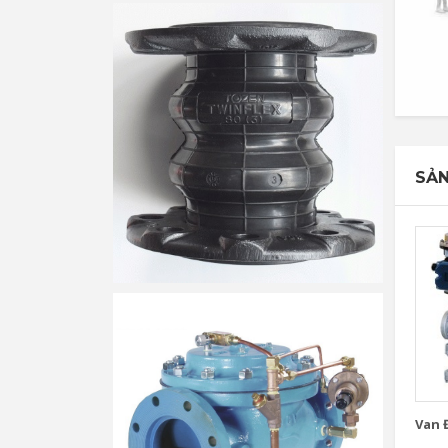
SẢN
Van Đ