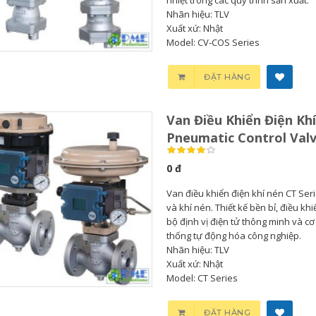
Nhãn hiệu: TLV
Xuất xứ: Nhật
Model: CV-COS Series
Bơm Thu Hồi Nước
Van Giảm Áp Hơi TLV
Ngưng TLV...
COSR...
ĐẶT HÀNG
0
0
Van Điều Khiển Điện Khí
Bơm Thu Hồi Nước
Van Giảm Áp Hơi TLV
Pneumatic Control Val
Ngưng Chân...
COS Series...
0 đ
0
0
Van điều khiển điện khí nén CT Seri
và khí nén. Thiết kế bền bỉ, điều kh
Bơm Thu Hồi Nước
Van Xả Bypass TLV
bộ định vị điện tử thông minh và c
Ngưng TLV...
BD800 Chính...
thống tự động hóa công nghiệp.
Nhãn hiệu: TLV
Xuất xứ: Nhật
0
0
Model: CT Series
ĐẶT HÀNG