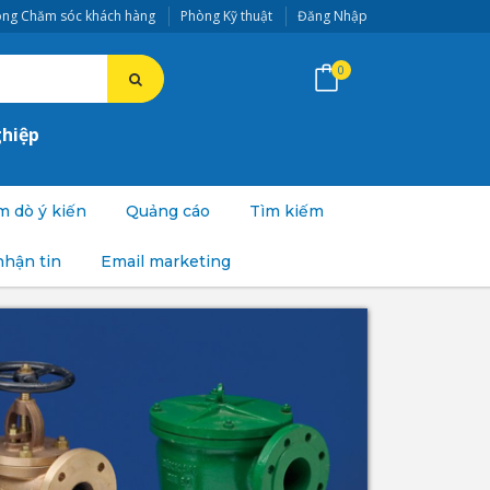
ng Chăm sóc khách hàng
Phòng Kỹ thuật
Đăng Nhập
0
ghiệp
 dò ý kiến
Quảng cáo
Tìm kiếm
nhận tin
Email marketing