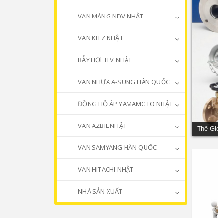
VAN MÀNG NDV NHẬT
VAN KITZ NHẬT
BẪY HƠI TLV NHẬT
VAN NHỰA A-SUNG HÀN QUỐC
ĐỒNG HỒ ÁP YAMAMOTO NHẬT
VAN AZBIL NHẬT
Thế Gi
VAN SAMYANG HÀN QUỐC
VAN HITACHI NHẬT
NHÀ SẢN XUẤT