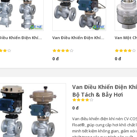
iều Khiển Điện Khí...
Van Điều Khiển Điện Khí...
Van Một Chi
0 đ
0 đ
Van Điều Khiển Điện Kh
Bộ Tách & Bẫy Hơi
0 đ
Van điều khiển điện khí nén CV-COS
Float®, giúp cung cấp hơi khô chất 
minh tiết kiệm không gian, giảm xói
nhiệt trong các quy trình sản xuất.