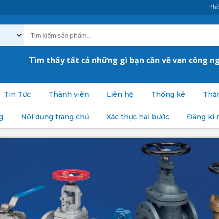
Phò
Tìm thấy tất cả những gì bạn cần về van công n
Tin Tức
Thành viên
Liên hệ
Thống kê
Thăm
g
Nội dung trang chủ
Xác thực hai bước
Đăng kí 