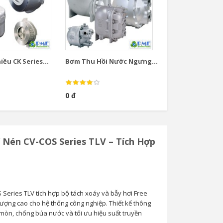
ều CK Series...
Bơm Thu Hồi Nước Ngưng...
Bơm Thu Hồi Nướ
0 đ
0 đ
í Nén CV-COS Series TLV – Tích Hợp
 Series TLV tích hợp bộ tách xoáy và bẫy hơi Free
lượng cao cho hệ thống công nghiệp. Thiết kế thông
 mòn, chống búa nước và tối ưu hiệu suất truyền