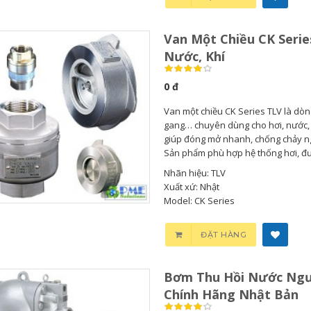
Van Một Chiều CK Serie
Nước, Khí
0 đ
Van một chiều CK Series TLV là dòn
gang… chuyên dùng cho hơi, nước, k
giúp đóng mở nhanh, chống chảy ng
Sản phẩm phù hợp hệ thống hơi, đườ
Nhãn hiệu: TLV
Xuất xứ: Nhật
Model: CK Series
Bơm Thu Hồi Nước
ĐẶT HÀNG
Ngưng...
Bơm Thu Hồi Nước Ngư
0
Chính Hãng Nhật Bản
Bơm Thu Hồi Nước