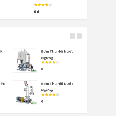
0 đ
0 đ
CK
Bơm Thu Hồi Nước
Van
Ngưng...
COS
0
0
ước
Bơm Thu Hồi Nước
Van
Ngưng...
COS
0
0