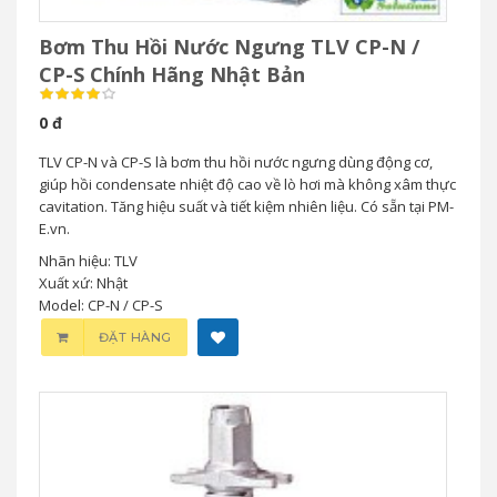
Bơm Thu Hồi Nước Ngưng TLV CP-N /
CP-S Chính Hãng Nhật Bản
0 đ
TLV CP-N và CP-S là bơm thu hồi nước ngưng dùng động cơ,
giúp hồi condensate nhiệt độ cao về lò hơi mà không xâm thực
cavitation. Tăng hiệu suất và tiết kiệm nhiên liệu. Có sẵn tại PM-
E.vn.
Nhãn hiệu: TLV
Xuất xứ: Nhật
Model: CP-N / CP-S
ĐẶT HÀNG