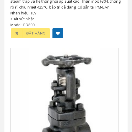
steam trap và hệ thống hơi áp suất cao. Thân inox F304, chống
rò rỉ, chịu nhiệt 425°C, bảo trì dễ dàng. Có sẵn tại PM-E.vn.
Nhãn hiệu: TLV
Xuất xứ: Nhật
Model: BD800
ĐẶT HÀNG