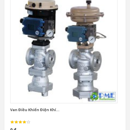
Van Điều Khiển Điện Khí...
Va
0 đ
0 