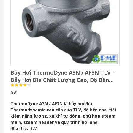
Bẫy Hơi ThermoDyne A3N / AF3N TLV –
Bẫy Hơi Đĩa Chất Lượng Cao, Độ Bền
Vượt Trội
0 đ
ThermoDyne A3N / AF3N là bẫy hơi đĩa
Thermodynamic cao cấp của TLV, độ bền cao, tiết
kiệm năng lượng, xả khí tự động, phù hợp steam
main, steam header và quy trình hơi nhẹ.
Nhãn hiệu: TLV