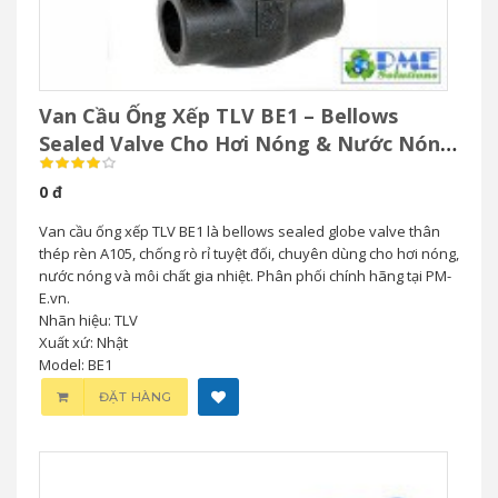
Van Cầu Ống Xếp TLV BE1 – Bellows
Sealed Valve Cho Hơi Nóng & Nước Nóng
Áp Suất Cao
0 đ
Van cầu ống xếp TLV BE1 là bellows sealed globe valve thân
thép rèn A105, chống rò rỉ tuyệt đối, chuyên dùng cho hơi nóng,
nước nóng và môi chất gia nhiệt. Phân phối chính hãng tại PM-
E.vn.
Nhãn hiệu: TLV
Xuất xứ: Nhật
Model: BE1
ĐẶT HÀNG