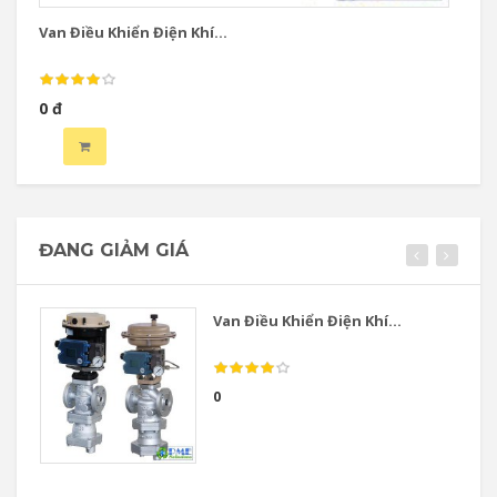
Van Điều Khiển Điện Khí...
Va
0 đ
0 
ĐANG GIẢM GIÁ
Van Điều Khiển Điện Khí...
0