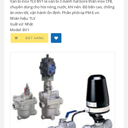
Van bi inox TLV BV1 là van bi 3 mảnh full bore thân inox CF8,
chuyên dùng cho hơi nóng, nước, khí nén. Độ bền cao, chống
ăn mòn tốt, vận hành ổn định. Phân phối tại PM-E.vn.
Nhãn hiệu: TLV
Xuất xứ: Nhật
Model: BV1
ĐẶT HÀNG