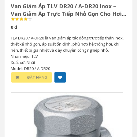
Van Giảm Áp TLV DR20 / A-DR20 Inox –
Van Giảm Áp Trực Tiếp Nhỏ Gọn Cho Hơi
& Khí Nén
0 đ
TLV DR20 / A-DR20 là van giảm áp tác động trực tiếp thân inox,
thiết kế nhỏ gọn, áp suất ổn định, phù hợp hệ thống hơi, khí
nén, thiết bị gia nhiệt và dây chuyền công nghiệp nhỏ.
Nhãn hiệu: TLV
Xuất xứ: Nhật
Model: DR20 / A-DR20
ĐẶT HÀNG