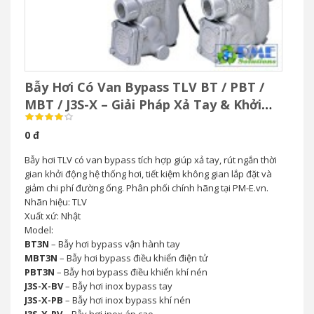
Bẫy Hơi Có Van Bypass TLV BT / PBT /
MBT / J3S-X – Giải Pháp Xả Tay & Khởi
Động Nhanh Hệ Thống Hơi
0 đ
Bẫy hơi TLV có van bypass tích hợp giúp xả tay, rút ngắn thời
gian khởi động hệ thống hơi, tiết kiệm không gian lắp đặt và
giảm chi phí đường ống. Phân phối chính hãng tại PM-E.vn.
Nhãn hiệu: TLV
Xuất xứ: Nhật
Model:
BT3N
– Bẫy hơi bypass vận hành tay
MBT3N
– Bẫy hơi bypass điều khiển điện tử
PBT3N
– Bẫy hơi bypass điều khiển khí nén
J3S-X-BV
– Bẫy hơi inox bypass tay
J3S-X-PB
– Bẫy hơi inox bypass khí nén
J3S-X-RV
– Bẫy hơi inox áp cao