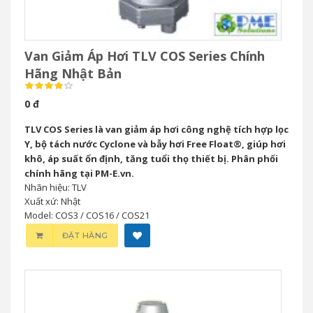
Van Giảm Áp Hơi TLV COS Series Chính
Hãng Nhật Bản
0 đ
TLV COS Series là van giảm áp hơi công nghệ tích hợp lọc
Y, bộ tách nước Cyclone và bẫy hơi Free Float®, giúp hơi
khô, áp suất ổn định, tăng tuổi thọ thiết bị. Phân phối
chính hãng tại PM-E.vn.
Nhãn hiệu: TLV
Xuất xứ: Nhật
Model: COS3 / COS16 / COS21
ĐẶT HÀNG