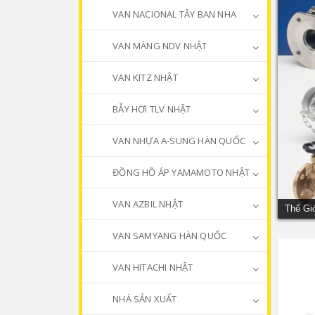
VAN NACIONAL TÂY BAN NHA
VAN MÀNG NDV NHẬT
VAN KITZ NHẬT
BẪY HƠI TLV NHẬT
VAN NHỰA A-SUNG HÀN QUỐC
ĐỒNG HỒ ÁP YAMAMOTO NHẬT
VAN AZBIL NHẬT
Thế Gi
VAN SAMYANG HÀN QUỐC
VAN HITACHI NHẬT
NHÀ SẢN XUẤT