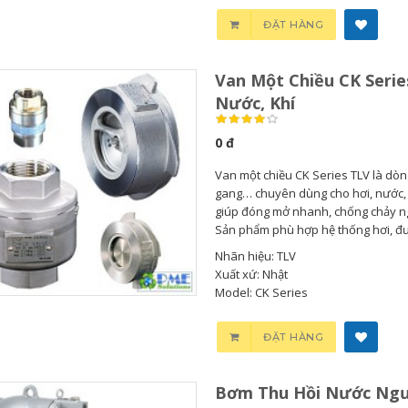
ĐẶT HÀNG
Van Một Chiều CK Serie
Nước, Khí
0 đ
Van một chiều CK Series TLV là dòn
gang… chuyên dùng cho hơi, nước, k
giúp đóng mở nhanh, chống chảy ng
Sản phẩm phù hợp hệ thống hơi, đườ
Nhãn hiệu: TLV
Xuất xứ: Nhật
Model: CK Series
Bơm Thu Hồi Nước
ĐẶT HÀNG
Ngưng...
Bơm Thu Hồi Nước Ngư
0