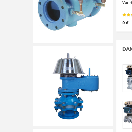
Van Đ
0 đ
ĐAN