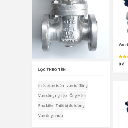
Van Đ
0 đ
LỌC THEO TÊN
thiết bị an toàn
van tự động
Van công nghiệp
Ống Mềm
Phụ kiện
Thiết bị đo lường
Van ống nhựa