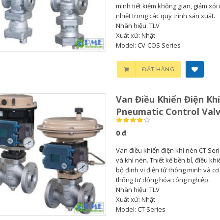
minh tiết kiệm không gian, giảm xói
nhiệt trong các quy trình sản xuất.
Nhãn hiệu: TLV
Xuất xứ: Nhật
Model: CV-COS Series
Bơm Thu Hồi Nước
Van Giảm Áp Hơi TLV
Ngưng TLV...
COSR...
ĐẶT HÀNG
0
0
Van Điều Khiển Điện Khí
Bơm Thu Hồi Nước
Van Giảm Áp Hơi TLV
Pneumatic Control Val
Ngưng Chân...
COS Series...
0 đ
0
0
Van điều khiển điện khí nén CT Seri
và khí nén. Thiết kế bền bỉ, điều kh
Bơm Thu Hồi Nước
Van Xả Bypass TLV
bộ định vị điện tử thông minh và c
Ngưng TLV...
BD800 Chính...
thống tự động hóa công nghiệp.
Nhãn hiệu: TLV
Xuất xứ: Nhật
0
0
Model: CT Series