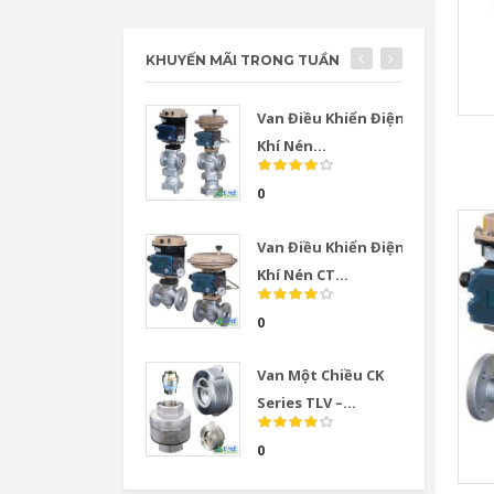
KHUYẾN MÃI TRONG TUẦN
Van Điều Khiển Điện
Khí Nén...
0
Van Điều Khiển Điện
Khí Nén CT...
0
Van Một Chiều CK
Series TLV –...
0