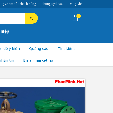
ng Chăm sóc khách hàng
Phòng Kỹ thuật
Đăng Nhập
0
ghiệp
 dò ý kiến
Quảng cáo
Tìm kiếm
nhận tin
Email marketing