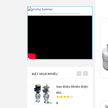
------------------------------------------
ĐẶT MUA NHIỀU
Van Điều Khiển Điện
Khí...
0