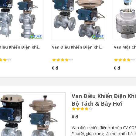
iều Khiển Điện Khí...
Van Điều Khiển Điện Khí...
Van Một Chi
0 đ
0 đ
Van Điều Khiển Điện Kh
Bộ Tách & Bẫy Hơi
0 đ
Van điều khiển điện khí nén CV-COS
Float®, giúp cung cấp hơi khô chất 