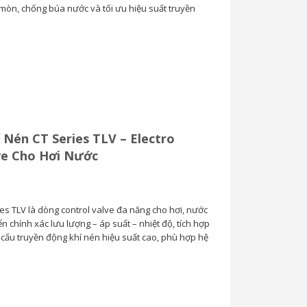
 mòn, chống búa nước và tối ưu hiệu suất truyền
Van Cầu Ống Xếp
TLV BE1 –...
0
 Nén CT Series TLV – Electro
ve Cho Hơi Nước
es TLV là dòng control valve đa năng cho hơi, nước
iển chính xác lưu lượng – áp suất – nhiệt độ, tích hợp
ơ cấu truyền động khí nén hiệu suất cao, phù hợp hệ