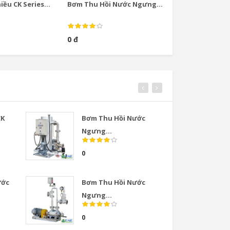
ều CK Series...
Bơm Thu Hồi Nước Ngưng...
Bơm Thu Hồi Nướ
0 đ
0 đ
CK
Bơm Thu Hồi Nước
Van
Ngưng...
COS
0
0
ước
Bơm Thu Hồi Nước
Van
Ngưng...
COS
0
0