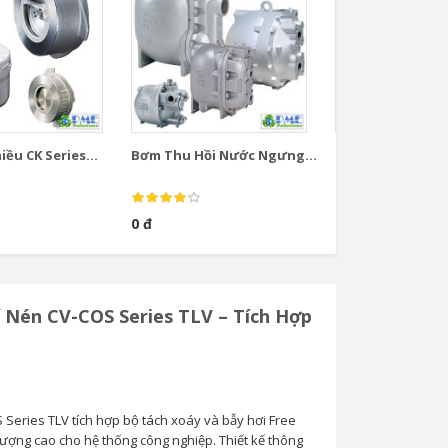
ều CK Series...
Bơm Thu Hồi Nước Ngưng...
Bơm Thu Hồi Nướ
0 đ
0 đ
í Nén CV-COS Series TLV – Tích Hợp
 Series TLV tích hợp bộ tách xoáy và bẫy hơi Free
lượng cao cho hệ thống công nghiệp. Thiết kế thông