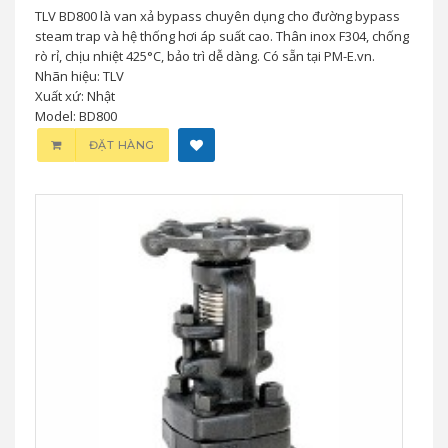
TLV BD800 là van xả bypass chuyên dụng cho đường bypass
steam trap và hệ thống hơi áp suất cao. Thân inox F304, chống
rò rỉ, chịu nhiệt 425°C, bảo trì dễ dàng. Có sẵn tại PM-E.vn.
Nhãn hiệu: TLV
Xuất xứ: Nhật
Model: BD800
ĐẶT HÀNG