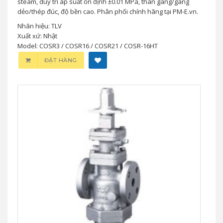
steam, duy trì áp suất ổn định ±0.01 MPa, thân gang/gang
dẻo/thép đúc, độ bền cao. Phân phối chính hãng tại PM-E.vn.
Nhãn hiệu: TLV
Xuất xứ: Nhật
Model: COSR3 / COSR16 / COSR21 / COSR-16HT
ĐẶT HÀNG