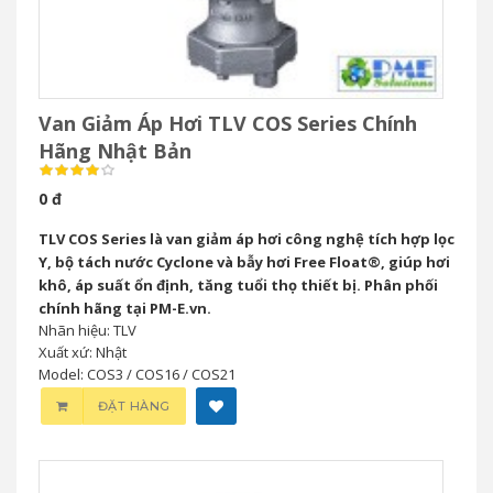
Van Giảm Áp Hơi TLV COS Series Chính
Hãng Nhật Bản
0 đ
TLV COS Series là van giảm áp hơi công nghệ tích hợp lọc
Y, bộ tách nước Cyclone và bẫy hơi Free Float®, giúp hơi
khô, áp suất ổn định, tăng tuổi thọ thiết bị. Phân phối
chính hãng tại PM-E.vn.
Nhãn hiệu: TLV
Xuất xứ: Nhật
Model: COS3 / COS16 / COS21
ĐẶT HÀNG