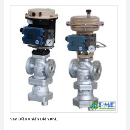
Van Điều Khiển Điện Khí...
Va