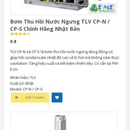
Bơm Thu Hồi Nước Ngưng TLV CP-N /
CP-S Chính Hãng Nhật Bản
0 đ
TLV CP-N và CP-S là bơm thu hồi nước ngưng dùng động cơ,
giúp hồi condensate nhiệt độ cao về lò hơi mà không xâm thực
cavitation. Tăng hiệu suất và tiết kiệm nhiên liệu. Có sẵn tại PM-
E.vn.
Nhãn hiệu: TLV
Xuất xứ: Nhật
Model: CP-N / CP-S
ĐẶT HÀNG