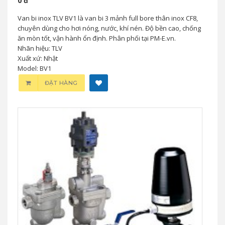
0 đ
Van bi inox TLV BV1 là van bi 3 mảnh full bore thân inox CF8,
chuyên dùng cho hơi nóng, nước, khí nén. Độ bền cao, chống
ăn mòn tốt, vận hành ổn định. Phân phối tại PM-E.vn.
Nhãn hiệu: TLV
Xuất xứ: Nhật
Model: BV1
ĐẶT HÀNG