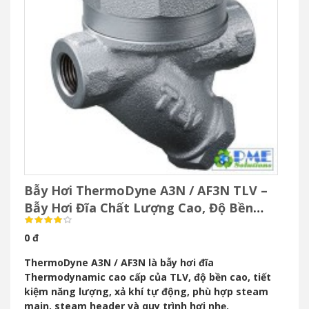
Bẫy Hơi ThermoDyne A3N / AF3N TLV –
Bẫy Hơi Đĩa Chất Lượng Cao, Độ Bền
Vượt Trội
0 đ
ThermoDyne A3N / AF3N là bẫy hơi đĩa
Thermodynamic cao cấp của TLV, độ bền cao, tiết
kiệm năng lượng, xả khí tự động, phù hợp steam
main, steam header và quy trình hơi nhẹ.