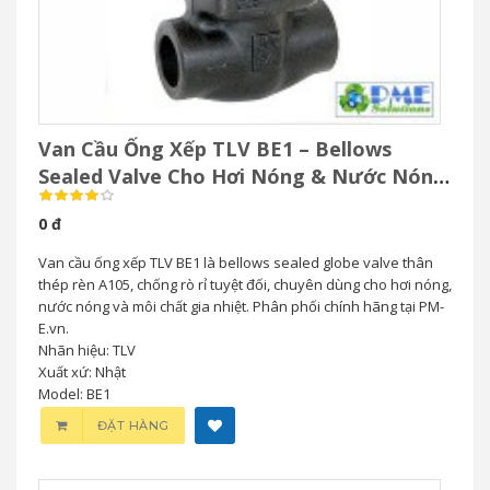
Van Cầu Ống Xếp TLV BE1 – Bellows
Sealed Valve Cho Hơi Nóng & Nước Nóng
Áp Suất Cao
0 đ
Van cầu ống xếp TLV BE1 là bellows sealed globe valve thân
thép rèn A105, chống rò rỉ tuyệt đối, chuyên dùng cho hơi nóng,
nước nóng và môi chất gia nhiệt. Phân phối chính hãng tại PM-
E.vn.
Nhãn hiệu: TLV
Xuất xứ: Nhật
Model: BE1
ĐẶT HÀNG