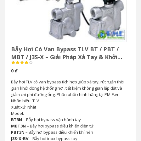
Bẫy Hơi Có Van Bypass TLV BT / PBT /
MBT / J3S-X – Giải Pháp Xả Tay & Khởi
Động Nhanh Hệ Thống Hơi
0 đ
Bẫy hơi TLV có van bypass tích hợp giúp xả tay, rút ngắn thời
gian khởi động hệ thống hơi, tiết kiệm không gian lắp đặt và
giảm chi phí đường ống. Phân phối chính hãng tại PM-E.vn.
Nhãn hiệu: TLV
Xuất xứ: Nhật
Model:
BT3N
– Bẫy hơi bypass vận hành tay
MBT3N
– Bẫy hơi bypass điều khiển điện tử
PBT3N
– Bẫy hơi bypass điều khiển khí nén
J3S-X-BV
– Bẫy hơi inox bypass tay