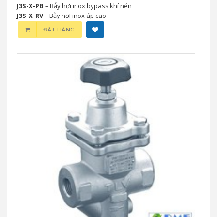
J3S-X-PB
– Bẫy hơi inox bypass khí nén
J3S-X-RV
– Bẫy hơi inox áp cao
ĐẶT HÀNG