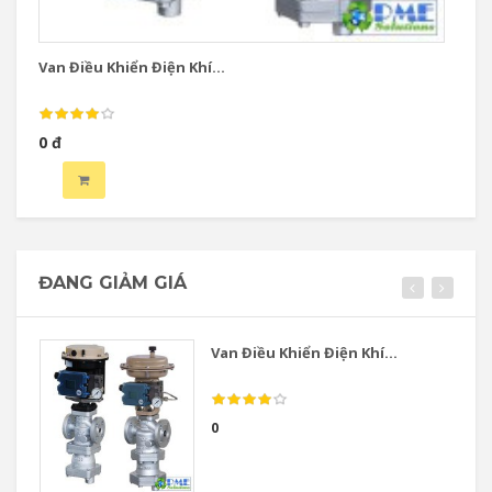
Van Điều Khiển Điện Khí...
Va
0 đ
0 
ĐANG GIẢM GIÁ
Van Điều Khiển Điện Khí...
0