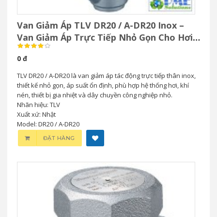
Van Giảm Áp TLV DR20 / A-DR20 Inox –
Van Giảm Áp Trực Tiếp Nhỏ Gọn Cho Hơi
& Khí Nén
0 đ
TLV DR20 / A-DR20 là van giảm áp tác động trực tiếp thân inox,
thiết kế nhỏ gọn, áp suất ổn định, phù hợp hệ thống hơi, khí
nén, thiết bị gia nhiệt và dây chuyền công nghiệp nhỏ.
Nhãn hiệu: TLV
Xuất xứ: Nhật
Model: DR20 / A-DR20
ĐẶT HÀNG