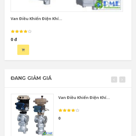
Van Điều Khiển Điện Khí...
Va
0 đ
0 
ĐANG GIẢM GIÁ
Van Điều Khiển Điện Khí...
0