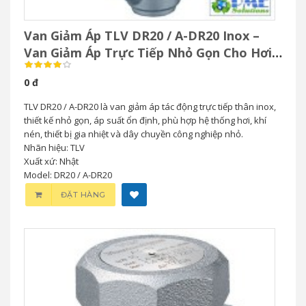
Van Giảm Áp TLV DR20 / A-DR20 Inox –
Van Giảm Áp Trực Tiếp Nhỏ Gọn Cho Hơi
& Khí Nén
0 đ
TLV DR20 / A-DR20 là van giảm áp tác động trực tiếp thân inox,
thiết kế nhỏ gọn, áp suất ổn định, phù hợp hệ thống hơi, khí
nén, thiết bị gia nhiệt và dây chuyền công nghiệp nhỏ.
Nhãn hiệu: TLV
Xuất xứ: Nhật
Model: DR20 / A-DR20
ĐẶT HÀNG