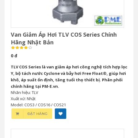
Van Giảm Áp Hơi TLV COS Series Chính
Hãng Nhật Bản
0 đ
TLV COS Series là van giảm áp hơi công nghệ tích hợp lọc
Y, bộ tách nước Cyclone và bẫy hơi Free Float®, giúp hơi
khô, áp suất ổn định, tăng tuổi thọ thiết bị. Phân phối
chính hãng tại PM-E.vn.
Nhãn hiệu: TLV
Xuất xứ: Nhật
Model: COS3 / COS16 / COS21
ĐẶT HÀNG