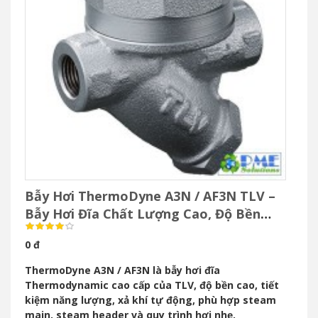
Bẫy Hơi ThermoDyne A3N / AF3N TLV –
Bẫy Hơi Đĩa Chất Lượng Cao, Độ Bền
Vượt Trội
0 đ
ThermoDyne A3N / AF3N là bẫy hơi đĩa
Thermodynamic cao cấp của TLV, độ bền cao, tiết
kiệm năng lượng, xả khí tự động, phù hợp steam
main, steam header và quy trình hơi nhẹ.