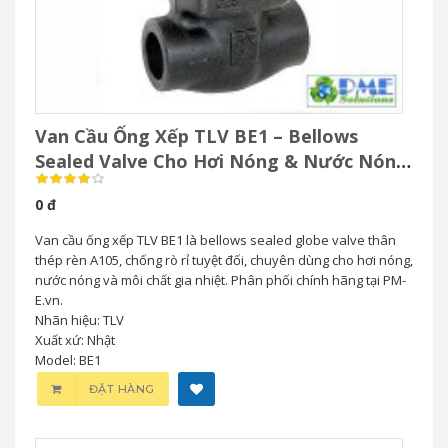
Van Cầu Ống Xếp TLV BE1 – Bellows
Sealed Valve Cho Hơi Nóng & Nước Nóng
Áp Suất Cao
0 đ
Van cầu ống xếp TLV BE1 là bellows sealed globe valve thân
thép rèn A105, chống rò rỉ tuyệt đối, chuyên dùng cho hơi nóng,
nước nóng và môi chất gia nhiệt. Phân phối chính hãng tại PM-
E.vn.
Nhãn hiệu: TLV
Xuất xứ: Nhật
Model: BE1
ĐẶT HÀNG