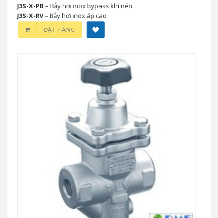
J3S-X-PB
– Bẫy hơi inox bypass khí nén
J3S-X-RV
– Bẫy hơi inox áp cao
ĐẶT HÀNG