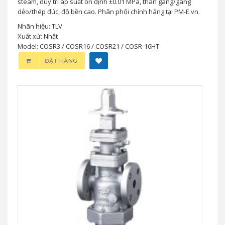
steam, duy trì áp suất ổn định ±0.01 MPa, thân gang/gang
dẻo/thép đúc, độ bền cao. Phân phối chính hãng tại PM-E.vn.
Nhãn hiệu: TLV
Xuất xứ: Nhật
Model: COSR3 / COSR16 / COSR21 / COSR-16HT
ĐẶT HÀNG