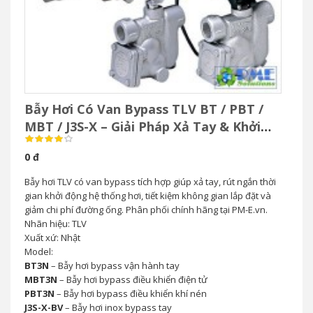
Bẫy Hơi Có Van Bypass TLV BT / PBT /
MBT / J3S-X – Giải Pháp Xả Tay & Khởi
Động Nhanh Hệ Thống Hơi
0 đ
Bẫy hơi TLV có van bypass tích hợp giúp xả tay, rút ngắn thời
gian khởi động hệ thống hơi, tiết kiệm không gian lắp đặt và
giảm chi phí đường ống. Phân phối chính hãng tại PM-E.vn.
Nhãn hiệu: TLV
Xuất xứ: Nhật
Model:
BT3N
– Bẫy hơi bypass vận hành tay
MBT3N
– Bẫy hơi bypass điều khiển điện tử
PBT3N
– Bẫy hơi bypass điều khiển khí nén
J3S-X-BV
– Bẫy hơi inox bypass tay