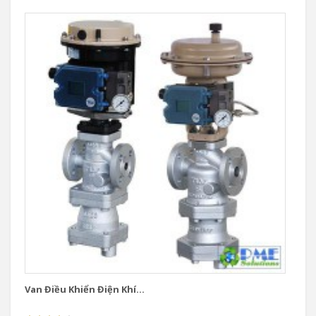
Van Điều Khiển Điện Khí...
Va