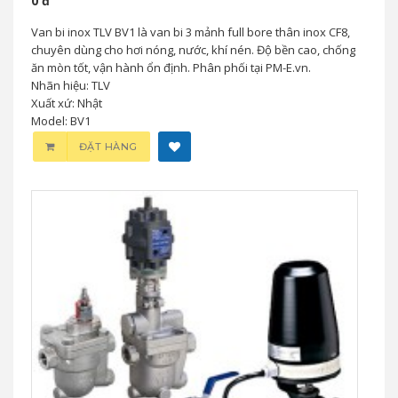
0 đ
Van bi inox TLV BV1 là van bi 3 mảnh full bore thân inox CF8,
chuyên dùng cho hơi nóng, nước, khí nén. Độ bền cao, chống
ăn mòn tốt, vận hành ổn định. Phân phối tại PM-E.vn.
Nhãn hiệu: TLV
Xuất xứ: Nhật
Model: BV1
ĐẶT HÀNG