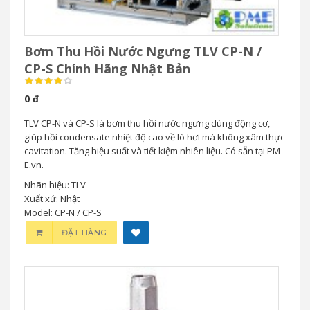
Bơm Thu Hồi Nước Ngưng TLV CP-N /
CP-S Chính Hãng Nhật Bản
0 đ
TLV CP-N và CP-S là bơm thu hồi nước ngưng dùng động cơ,
giúp hồi condensate nhiệt độ cao về lò hơi mà không xâm thực
cavitation. Tăng hiệu suất và tiết kiệm nhiên liệu. Có sẵn tại PM-
E.vn.
Nhãn hiệu: TLV
Xuất xứ: Nhật
Model: CP-N / CP-S
ĐẶT HÀNG