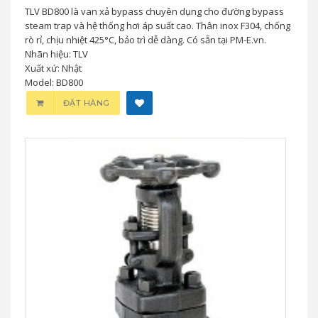
TLV BD800 là van xả bypass chuyên dụng cho đường bypass
steam trap và hệ thống hơi áp suất cao. Thân inox F304, chống
rò rỉ, chịu nhiệt 425°C, bảo trì dễ dàng. Có sẵn tại PM-E.vn.
Nhãn hiệu: TLV
Xuất xứ: Nhật
Model: BD800
ĐẶT HÀNG