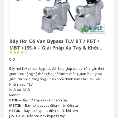
Bẫy Hơi Có Van Bypass TLV BT / PBT /
MBT / J3S-X – Giải Pháp Xả Tay & Khởi
Động Nhanh Hệ Thống Hơi
0 đ
Bẫy hơi TLV có van bypass tích hợp giúp xả tay, rút ngắn thời
gian khởi động hệ thống hơi, tiết kiệm không gian lắp đặt và
giảm chi phí đường ống. Phân phối chính hãng tại PM-E.vn.
Nhãn hiệu: TLV
Xuất xứ: Nhật
Model:
BT3N
– Bẫy hơi bypass vận hành tay
MBT3N
– Bẫy hơi bypass điều khiển điện tử
PBT3N
– Bẫy hơi bypass điều khiển khí nén
J3S-X-BV
– Bẫy hơi inox bypass tay