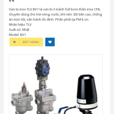
0 đ
Van bi inox TLV BV1 là van bi 3 mảnh full bore thân inox CF8,
chuyên dùng cho hơi nóng, nước, khí nén. Độ bền cao, chống
ăn mòn tốt, vận hành ổn định. Phân phối tại PM-E.vn.
Nhãn hiệu: TLV
Xuất xứ: Nhật
Model: BV1
ĐẶT HÀNG