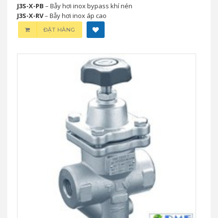
J3S-X-PB
– Bẫy hơi inox bypass khí nén
J3S-X-RV
– Bẫy hơi inox áp cao
ĐẶT HÀNG