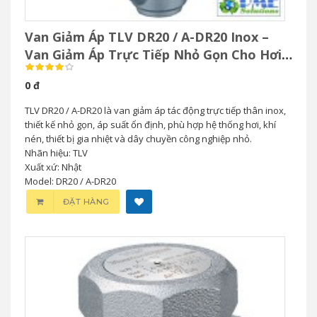
Van Giảm Áp TLV DR20 / A-DR20 Inox –
Van Giảm Áp Trực Tiếp Nhỏ Gọn Cho Hơi
& Khí Nén
0 đ
TLV DR20 / A-DR20 là van giảm áp tác động trực tiếp thân inox,
thiết kế nhỏ gọn, áp suất ổn định, phù hợp hệ thống hơi, khí
nén, thiết bị gia nhiệt và dây chuyền công nghiệp nhỏ.
Nhãn hiệu: TLV
Xuất xứ: Nhật
Model: DR20 / A-DR20
ĐẶT HÀNG