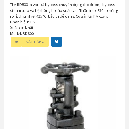
TLV BD800 là van xả bypass chuyên dụng cho đường bypass
steam trap và hệ thống hơi áp suất cao. Thân inox F304, chống
rò rỉ, chịu nhiệt 425°C, bảo trì dễ dàng. Có sẵn tại PM-E.vn.
Nhãn hiệu: TLV
Xuất xứ: Nhật
Model: BD800
ĐẶT HÀNG