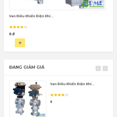
Van Điều Khiển Điện Khí...
Va
0 đ
0 
ĐANG GIẢM GIÁ
Van Điều Khiển Điện Khí...
0