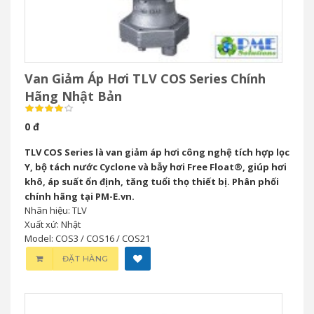
Van Giảm Áp Hơi TLV COS Series Chính
Hãng Nhật Bản
0 đ
TLV COS Series là van giảm áp hơi công nghệ tích hợp lọc
Y, bộ tách nước Cyclone và bẫy hơi Free Float®, giúp hơi
khô, áp suất ổn định, tăng tuổi thọ thiết bị. Phân phối
chính hãng tại PM-E.vn.
Nhãn hiệu: TLV
Xuất xứ: Nhật
Model: COS3 / COS16 / COS21
ĐẶT HÀNG