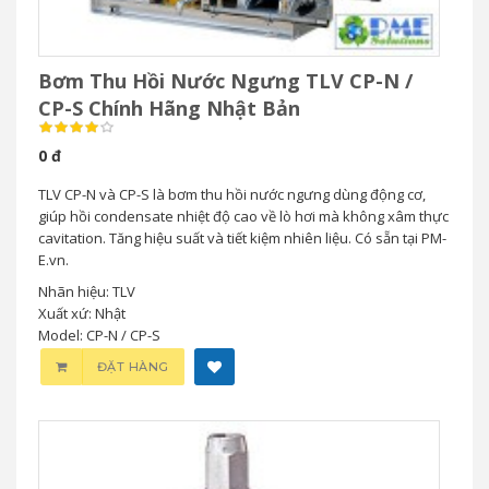
Bơm Thu Hồi Nước Ngưng TLV CP-N /
CP-S Chính Hãng Nhật Bản
0 đ
TLV CP-N và CP-S là bơm thu hồi nước ngưng dùng động cơ,
giúp hồi condensate nhiệt độ cao về lò hơi mà không xâm thực
cavitation. Tăng hiệu suất và tiết kiệm nhiên liệu. Có sẵn tại PM-
E.vn.
Nhãn hiệu: TLV
Xuất xứ: Nhật
Model: CP-N / CP-S
ĐẶT HÀNG