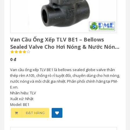
Van Cầu Ống Xếp TLV BE1 – Bellows
Sealed Valve Cho Hơi Nóng & Nước Nóng
Áp Suất Cao
0 đ
Van cầu ống xếp TLV BE1 là bellows sealed globe valve thân
thép rèn A105, chống rò rỉ tuyệt đối, chuyên dùng cho hơi nóng,
nước nóng và môi chất gia nhiệt. Phân phối chính hãng tại PM-
E.vn.
Nhãn hiệu: TLV
Xuất xứ: Nhật
Model: BE1
ĐẶT HÀNG