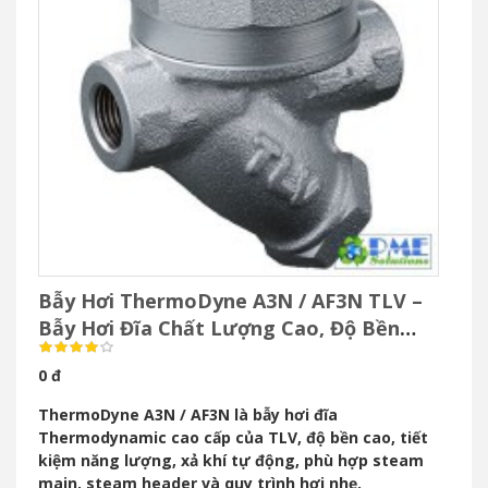
Bẫy Hơi ThermoDyne A3N / AF3N TLV –
Bẫy Hơi Đĩa Chất Lượng Cao, Độ Bền
Vượt Trội
0 đ
ThermoDyne A3N / AF3N là bẫy hơi đĩa
Thermodynamic cao cấp của TLV, độ bền cao, tiết
kiệm năng lượng, xả khí tự động, phù hợp steam
main, steam header và quy trình hơi nhẹ.