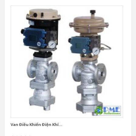
Van Điều Khiển Điện Khí...
Va