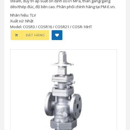
steam, duy trì áp suất ổn định ±0.01 MPa, thân gang/gang
dẻo/thép đúc, độ bền cao. Phân phối chính hãng tại PM-E.vn.
Nhãn hiệu: TLV
Xuất xứ: Nhật
Model: COSR3 / COSR16 / COSR21 / COSR-16HT
ĐẶT HÀNG