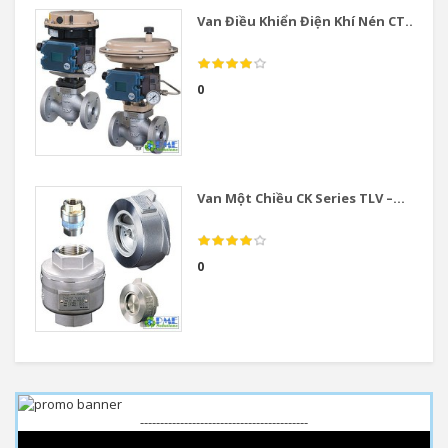
Van Điều Khiển Điện Khí Nén CT...
0
Van Một Chiều CK Series TLV –...
0
------------------------------------------