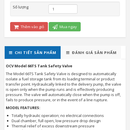
Số lượng
Thêm vào giỏ
Mua ngay
CHI TIẾT SẢN PHẨM
ĐÁNH GIÁ SẢN PHẨM
OCV Model 66TS Tank Safety Valve
The Model 66TS Tank Safety Valve is designed to automatically
isolate a fuel storage tank from its loading terminal or product
transfer point. Hydraulically linked to the delivery pump, the valve
is open only when the pump runs and is effectively producing
pressure. The valve will automatically close when the pump is off,
fails to produce pressure, or in the event of a line rupture.
MODEL FEATURES:
Totally hydraulic operation; no electrical connections
Dual chamber, full open, low pressure drop design
Thermal relief of excess downstream pressure