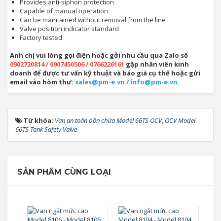
Provides anti-siphon protection
Capable of manual operation
Can be maintained without removal from the line
Valve position indicator standard
Factory tested
Anh chị vui lòng gọi điện hoặc gởi nhu cầu qua Zalo số
0902720814 / 0907450506 / 0766226161
gặp nhân viên kinh
doanh để được tư vấn kỹ thuật và báo giá cụ thể hoặc gửi
email vào hòm thư:
sales@pm-e.vn / info@pm-e.vn.
Từ khóa:
Van an toàn bồn chứa Model 66TS OCV
,
OCV Model
66TS Tank Safety Valve
SẢN PHẨM CÙNG LOẠI