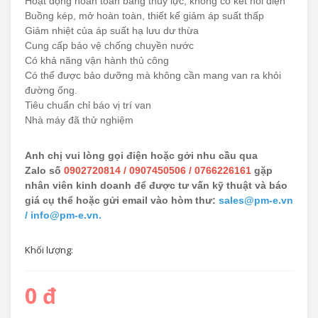
Hoạt động hoàn toàn bằng thủy lực; không có kết nối điện
Buồng kép, mở hoàn toàn, thiết kế giảm áp suất thấp
Giảm nhiệt của áp suất hạ lưu dư thừa
Cung cấp bảo vệ chống chuyền nước
Có khả năng vận hành thủ công
Có thể được bảo dưỡng mà không cần mang van ra khỏi
đường ống.
Tiêu chuẩn chỉ báo vị trí van
Nhà máy đã thử nghiệm
Anh chị vui lòng gọi điện hoặc gởi nhu cầu qua
Zalo số
0902720814 / 0907450506 / 0766226161
gặp
nhân viên kinh doanh để được tư vấn kỹ thuật và báo
giá cụ thể hoặc gửi email vào hòm thư:
sales@pm-e.vn
/ info@pm-e.vn.
Khối lượng:
0 đ