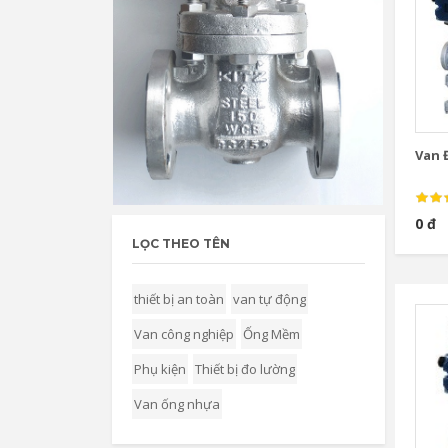
Van Đ
0 đ
LỌC THEO TÊN
thiết bị an toàn
van tự động
Van công nghiệp
Ống Mềm
Phụ kiện
Thiết bị đo lường
Van ống nhựa