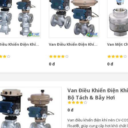
iều Khiển Điện Khí...
Van Điều Khiển Điện Khí...
Van Một Chi
0 đ
0 đ
Van Điều Khiển Điện Kh
Bộ Tách & Bẫy Hơi
0 đ
Van điều khiển điện khí nén CV-COS
Float®, giúp cung cấp hơi khô chất 