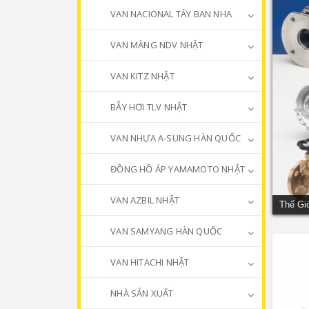
VAN NACIONAL TÂY BAN NHA
VAN MÀNG NDV NHẬT
VAN KITZ NHẬT
BẪY HƠI TLV NHẬT
VAN NHỰA A-SUNG HÀN QUỐC
ĐỒNG HỒ ÁP YAMAMOTO NHẬT
VAN AZBIL NHẬT
Thế Gi
VAN SAMYANG HÀN QUỐC
VAN HITACHI NHẬT
NHÀ SẢN XUẤT