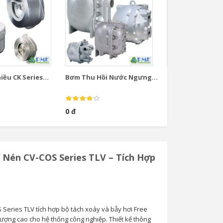
ều CK Series...
Bơm Thu Hồi Nước Ngưng...
Bơm Thu Hồi Nướ
0 đ
0 đ
í Nén CV-COS Series TLV – Tích Hợp
 Series TLV tích hợp bộ tách xoáy và bẫy hơi Free
lượng cao cho hệ thống công nghiệp. Thiết kế thông