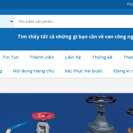
Phò
Tìm thấy tất cả những gì bạn cần về van công n
Tin Tức
Thành viên
Liên hệ
Thống kê
Thăm
g
Nội dung trang chủ
Xác thực hai bước
Đăng kí 