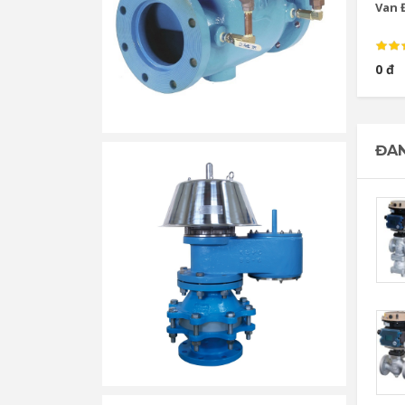
Van Đ
0 đ
ĐAN