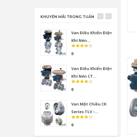
KHUYẾN MÃI TRONG TUẦN
Van Điều Khiển Điện
Khí Nén...
0
Van Điều Khiển Điện
Khí Nén CT...
0
Van Một Chiều CK
Series TLV –...
0