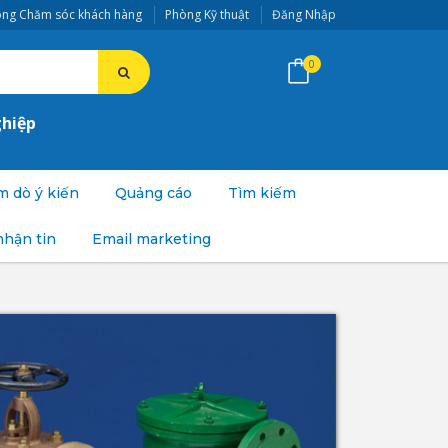
ng Chăm sóc khách hàng
Phòng Kỹ thuật
Đăng Nhập
0
ghiệp
 dò ý kiến
Quảng cáo
Tìm kiếm
nhận tin
Email marketing