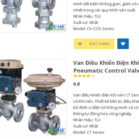
minh tiết kiệm không gian, giảm xói
nhiệt trong các quy trình sản xuất.
Nhãn hiệu: TLV
Xuất xứ: Nhật
Model: CV-COS Series
Bơm Thu Hồi Nước
Van Giảm Áp Hơi TLV
Ngưng TLV...
COSR...
ĐẶT HÀNG
0
0
Van Điều Khiển Điện Khí
Bơm Thu Hồi Nước
Van Giảm Áp Hơi TLV
Pneumatic Control Val
Ngưng Chân...
COS Series...
0 đ
0
0
Van điều khiển điện khí nén CT Seri
và khí nén. Thiết kế bền bỉ, điều kh
Bơm Thu Hồi Nước
Van Xả Bypass TLV
bộ định vị điện tử thông minh và c
Ngưng TLV...
BD800 Chính...
thống tự động hóa công nghiệp.
Nhãn hiệu: TLV
Xuất xứ: Nhật
0
0
Model: CT Series