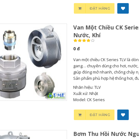
ĐẶT HÀNG
Van Một Chiều CK Serie
Nước, Khí
0 đ
Van một chiều CK Series TLV là dòn
gang… chuyên dùng cho hơi, nước, k
giúp đóng mở nhanh, chống chảy ng
Sản phẩm phù hợp hệ thống hơi, đườ
Nhãn hiệu: TLV
Xuất xứ: Nhật
Model: CK Series
Bơm Thu Hồi Nước
ĐẶT HÀNG
Ngưng...
Bơm Thu Hồi Nước Ngư
0