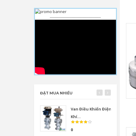
------------------------------------------
ĐẶT MUA NHIỀU
Van Điều Khiển Điện
Khí...
0