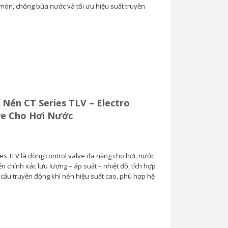
 mòn, chống búa nước và tối ưu hiệu suất truyền
Van Cầu Ống Xếp
TLV BE1 –...
0
 Nén CT Series TLV – Electro
ve Cho Hơi Nước
es TLV là dòng control valve đa năng cho hơi, nước
iển chính xác lưu lượng – áp suất – nhiệt độ, tích hợp
ơ cấu truyền động khí nén hiệu suất cao, phù hợp hệ