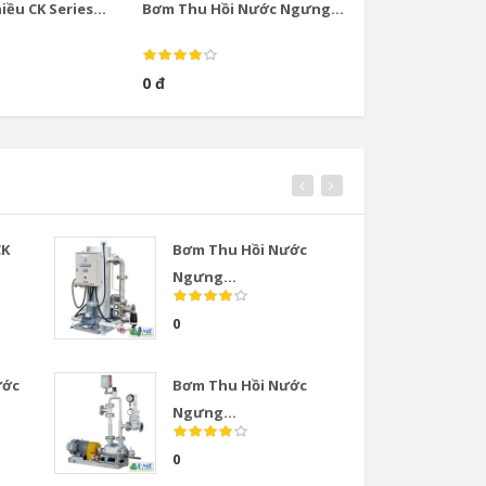
ều CK Series...
Bơm Thu Hồi Nước Ngưng...
Bơm Thu Hồi Nướ
0 đ
0 đ
CK
Bơm Thu Hồi Nước
Van
Ngưng...
COS
0
0
ước
Bơm Thu Hồi Nước
Van
Ngưng...
COS
0
0