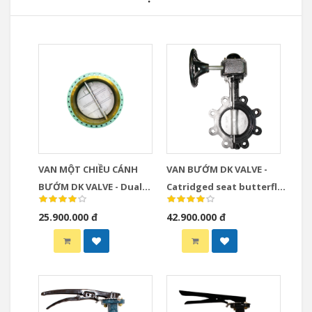
VAN MỘT CHIỀU CÁNH
VAN BƯỚM DK VALVE -
BƯỚM DK VALVE - Dual
Catridged seat butterfly
plate check valve
valve
25.900.000 đ
42.900.000 đ