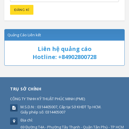
Quảng Cáo Liên kết
Liên hệ quảng cáo
Hotline: +84902800728
TRỤ SỞ CHÍNH
CÔNG TY TNHH KỸ THUẬT PHÚC MINH
(
PME
)
M.S.D.N: : 0314405007, Cấp tại Sở KHĐT Tp HCM.
Giấy phép số: 0314405007
Địa chỉ:
69 Đường T4A - Phường Tây Thạnh - Quận Tân Phú - TP HCM