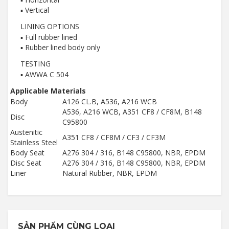
▪ Vertical
LINING OPTIONS
▪ Full rubber lined
▪ Rubber lined body only
TESTING
▪ AWWA C 504
Applicable Materials
Body
A126 CL.B, A536, A216 WCB
A536, A216 WCB, A351 CF8 / CF8M, B148
Disc
C95800
Austenitic
A351 CF8 / CF8M / CF3 / CF3M
Stainless Steel
Body Seat
A276 304 / 316, B148 C95800, NBR, EPDM
Disc Seat
A276 304 / 316, B148 C95800, NBR, EPDM
Liner
Natural Rubber, NBR, EPDM
SẢN PHẨM CÙNG LOẠI