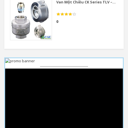
Van Một Chiều CK Series TLV –...
0
------------------------------------------