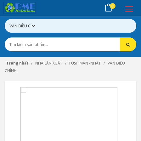
0
Trang nhất
NHÀ SẢN XUẤT
FUSHIMAN -NHẬT
VAN ĐIỀU
CHỈNH