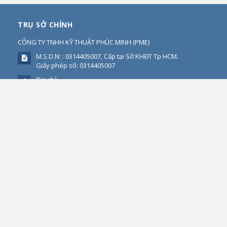
TRỤ SỞ CHÍNH
CÔNG TY TNHH KỸ THUẬT PHÚC MINH
(
PME
)
M.S.D.N: : 0314405007, Cấp tại Sở KHĐT Tp HCM.
Giấy phép số: 0314405007
Địa chỉ:
69 Đường T4A - Phường Tây Thạnh - Quận Tân Phú - TP HCM
Điện thoại:
+84-28-3535-2125 – Hotline: +84 0766 22 6161 -
Zalo :0902720814
Fax:
+84-28-3535-0254
Email:
info@pm-e.vn
Website:
http://phucminh.net
CHÍNH SÁCH QUY ĐỊNH