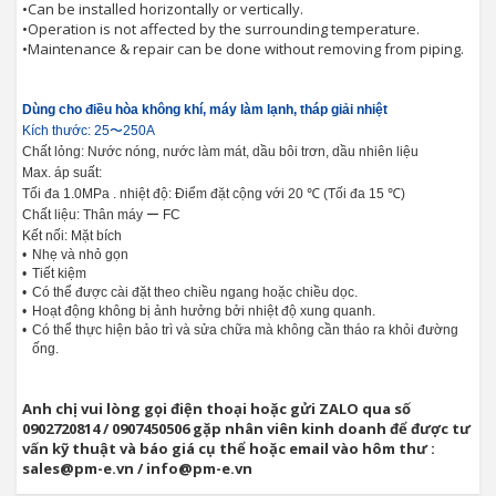
•
Can be installed horizontally or vertically.
•
Operation is not affected by the surrounding temperature.
•
Maintenance & repair can be done without removing from piping.
Dùng cho điều hòa không khí, máy làm lạnh, tháp giải nhiệt
Kích thước: 25〜250A
Chất lỏng: Nước nóng, nước làm mát, dầu bôi trơn, dầu nhiên liệu
Max.
áp suất:
Tối đa
1.0MPa
.
nhiệt độ: Điểm đặt cộng với 20 ℃ (Tối đa 15 ℃)
Chất liệu: Thân máy ー FC
Kết nối: Mặt bích
•
Nhẹ và nhỏ gọn
•
Tiết kiệm
•
Có thể được cài đặt theo chiều ngang hoặc chiều dọc.
•
Hoạt động không bị ảnh hưởng bởi nhiệt độ xung quanh.
•
Có thể thực hiện bảo trì và sửa chữa mà không cần tháo ra khỏi đường
ống.
Anh chị vui lòng gọi điện thoại hoặc gửi ZALO qua số
0902720814 / 0907450506 gặp nhân viên kinh doanh để được tư
vấn kỹ thuật và báo giá cụ thể hoặc email vào hôm thư :
sales@pm-e.vn / info@pm-e.vn