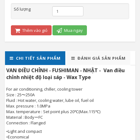
Số lượng
Thêm vào giỏ
Mua ngay
CHI TIẾT SẢN PHẨM
ĐÁNH GIÁ SẢN PHẨM
VAN ĐIỀU CHỈNH - FUSHIMAN - NHẬT - Van điều
chỉnh nhiệt độ loại sáp - Wax Type
For air conditioning, chiller, cooling tower
Size : 25〜250A
Fluid : Hot water, cooling water, lube oil, fuel oil
Max. pressure : 1.0MPa
Max. temperature : Set point plus 20℃(Max.115℃)
Material : BodyーFC
Connection : Flanged
•
Light and compact
•
Economical