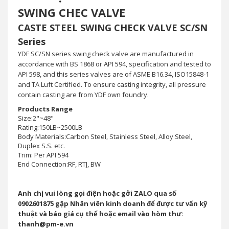
SWING CHEC VALVE
CASTE STEEL SWING CHECK VALVE SC/SN
Series
YDF SC/SN series swing check valve are manufactured in
accordance with BS 1868 or API 594, specification and tested to
API 598, and this series valves are of ASME B16.34, ISO15848-1
and TA Luft Certified. To ensure casting integrity, all pressure
contain casting are from YDF own foundry.
Products Range
Size:2"~48"
Rating:150LB~2500LB
Body Materials:Carbon Steel, Stainless Steel, Alloy Steel,
Duplex S.S. etc.
Trim: Per API 594
End Connection:RF, RTJ, BW
Anh chị vui lòng gọi điện hoặc gởi ZALO qua số
0902601875 gặp Nhân viên kinh doanh để được tư vấn kỹ
thuật và báo giá cụ thể hoặc email vào hòm thư:
thanh@pm-e.vn