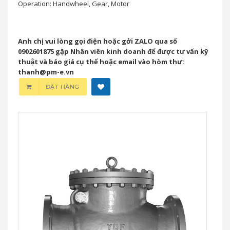
Operation: Handwheel, Gear, Motor
Anh chị vui lòng gọi điện hoặc gởi ZALO qua số
0902601875 gặp Nhân viên kinh doanh để được tư vấn kỹ
thuật và báo giá cụ thể hoặc email vào hòm thư:
thanh@pm-e.vn
ĐẶT HÀNG