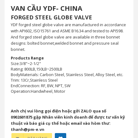
VAN CẦU YDF- CHINA
FORGED STEEL GLOBE VALVE
YDF forged steel globe valve are manufactured in accordance
with API602, ISO15761 and ASME B16.34 and tested to API598.
And forged steel globe valve are available in three bonnet
designs: bolted bonnet,welded bonnet and pressure seal
bonnet.
Products Range
Size:3/8"~2-1/2"
Rating: 800LB,150LB~2500LB
BodyMaterials: Carbon Steel, Stainless Steel, Alloy Steel, etc.
Trim: 13Cr,Stainless Steel
EndConnection: RF, BW, NPT, SW
Operation:Handwheel, Motor
Anh chị vui lòng gọi điện hoặc gởi ZALO qua số
0902601875 gặp Nhân viên kinh doanh để được tư vấn kỹ
thuật và báo giá cụ thể hoặc email vào hòm thư:
thanh@pm-e.vn