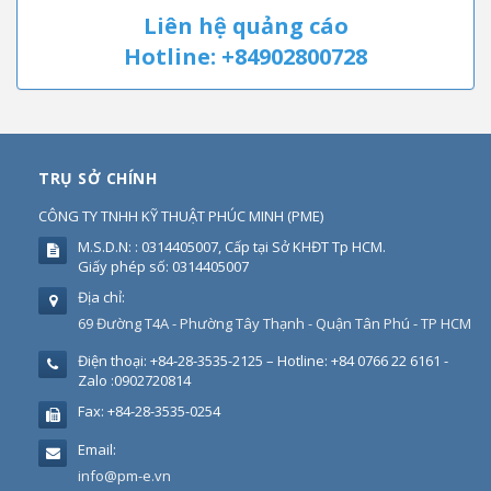
Liên hệ quảng cáo
Hotline: +84902800728
TRỤ SỞ CHÍNH
CÔNG TY TNHH KỸ THUẬT PHÚC MINH
(
PME
)
M.S.D.N: : 0314405007, Cấp tại Sở KHĐT Tp HCM.
Giấy phép số: 0314405007
Địa chỉ:
69 Đường T4A - Phường Tây Thạnh - Quận Tân Phú - TP HCM
Điện thoại:
+84-28-3535-2125 – Hotline: +84 0766 22 6161 -
Zalo :0902720814
Fax:
+84-28-3535-0254
Email:
info@pm-e.vn