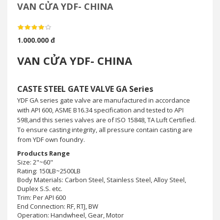
VAN CỬA YDF- CHINA
1.000.000 đ
VAN CỬA YDF- CHINA
CASTE STEEL GATE VALVE GA Series
YDF GA series gate valve are manufactured in accordance
with API 600, ASME B16.34 specification and tested to API
598,and this series valves are of ISO 15848, TA Luft Certified.
To ensure casting integrity, all pressure contain casting are
from YDF own foundry.
Products Range
Size: 2"~60"
Rating: 150LB~2500LB
Body Materials: Carbon Steel, Stainless Steel, Alloy Steel,
Duplex S.S. etc.
Trim: Per API 600
End Connection: RF, RTJ, BW
Operation: Handwheel, Gear, Motor