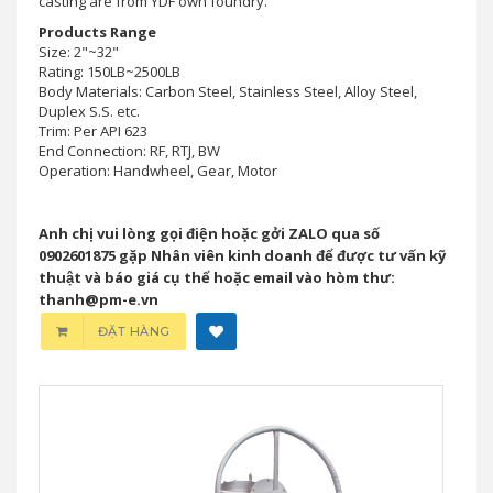
casting are from YDF own foundry.
Products Range
Size: 2"~32"
Rating: 150LB~2500LB
Body Materials: Carbon Steel, Stainless Steel, Alloy Steel,
Duplex S.S. etc.
Trim: Per API 623
End Connection: RF, RTJ, BW
Operation: Handwheel, Gear, Motor
Anh chị vui lòng gọi điện hoặc gởi ZALO qua số
0902601875 gặp Nhân viên kinh doanh để được tư vấn kỹ
thuật và báo giá cụ thể hoặc email vào hòm thư:
thanh@pm-e.vn
ĐẶT HÀNG