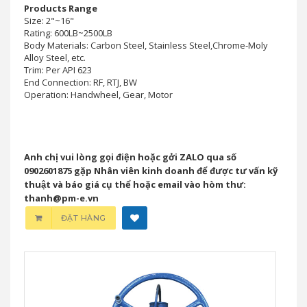
Products Range
Size: 2"~16"
Rating: 600LB~2500LB
Body Materials: Carbon Steel, Stainless Steel,Chrome-Moly
Alloy Steel, etc.
Trim: Per API 623
End Connection: RF, RTJ, BW
Operation: Handwheel, Gear, Motor
Anh chị vui lòng gọi điện hoặc gởi ZALO qua số
0902601875 gặp Nhân viên kinh doanh để được tư vấn kỹ
thuật và báo giá cụ thể hoặc email vào hòm thư:
thanh@pm-e.vn
ĐẶT HÀNG