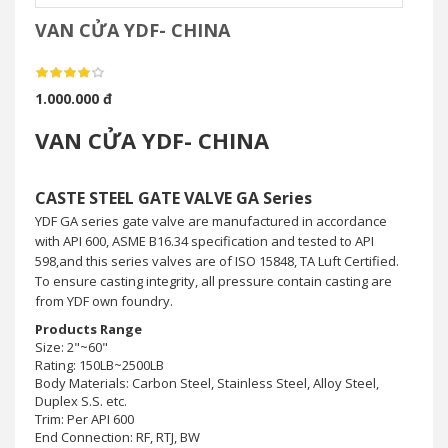
VAN CỬA YDF- CHINA
1.000.000 đ
VAN CỬA YDF- CHINA
CASTE STEEL GATE VALVE GA Series
YDF GA series gate valve are manufactured in accordance
with API 600, ASME B16.34 specification and tested to API
598,and this series valves are of ISO 15848, TA Luft Certified.
To ensure casting integrity, all pressure contain casting are
from YDF own foundry.
Products Range
Size: 2"~60"
Rating: 150LB~2500LB
Body Materials: Carbon Steel, Stainless Steel, Alloy Steel,
Duplex S.S. etc.
Trim: Per API 600
End Connection: RF, RTJ, BW