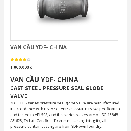
VAN CẦU YDF- CHINA
1.000.000 đ
VAN CẦU YDF- CHINA
CAST STEEL PRESSURE SEAL GLOBE
VALVE
YDF GLPS series pressure seal globe valve are manufactured
in accordance with BS1873、API623, ASME B16.34 specification
and tested to API 598, and this series valves are of ISO 15848
API623, TA Luft Certified. To ensure casting integrity, all
pressure contain casting are from YDF own foundry.