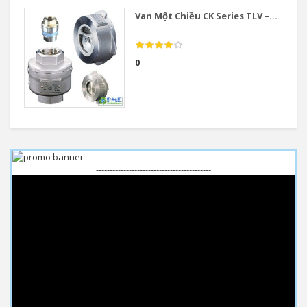
Van Một Chiều CK Series TLV –...
0
------------------------------------------