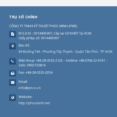
TRỤ SỞ CHÍNH
CÔNG TY TNHH KỸ THUẬT PHÚC MINH
(
PME
)
M.S.D.N: : 0314405007, Cấp tại Sở KHĐT Tp HCM.
Giấy phép số: 0314405007
Địa chỉ:
69 Đường T4A - Phường Tây Thạnh - Quận Tân Phú - TP HCM
Điện thoại:
+84-28-3535-2125 – Hotline: +84 0766 22 6161 -
Zalo :0902720814
Fax:
+84-28-3535-0254
Email:
info@pm-e.vn
Website:
http://phucminh.net