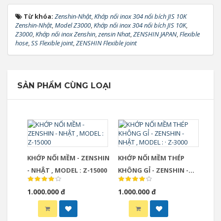
Từ khóa:
Zenshin-Nhật
,
Khớp nối inox 304 nối bích JIS 10K
Zenshin-Nhật
,
Model Z3000
,
Khớp nối inox 304 nối bích JIS 10K
,
Z3000
,
Khớp nối inox Zenshin
,
zensin Nhat
,
ZENSHIN JAPAN
,
Flexible
hose
,
SS Flexible joint
,
ZENSHIN Flexible joint
SẢN PHẨM CÙNG LOẠI
KHỚP NỐI MỀM - ZENSHIN
KHỚP NỐI MỀM THÉP
- NHẬT , MODEL : Z-15000
KHÔNG GỈ - ZENSHIN -
NHẬT , MODEL : · Z-3000
1.000.000 đ
1.000.000 đ